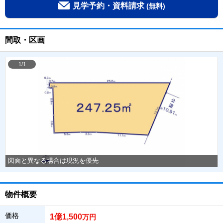
見学予約・資料請求
(無料)
間取・区画
1/1
図面と異なる場合は現況を優先
物件概要
価格
1億1,500
万円