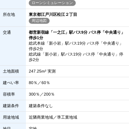
ローンシミュレーション
所在地
東京都江戸川区松江２丁目
周辺地図
交通
都営新宿線「一之江」駅バス9分 バス停「中央通り」
停歩1分
総武本線「新小岩」駅バス19分 バス停「中央通り」
停歩2分
総武線「新小岩」駅バス19分 バス停「中央通り」停
歩2分
土地面積
247.25m² 実測
建ぺい率
80％／60％
容積率
300％／200％
建築条件
建築条件なし
用途地域
近隣商業地域／準工業地域
地目
宅地