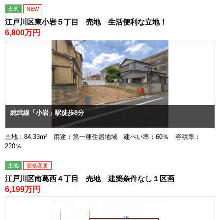
土地
NEW
江戸川区東小岩５丁目 売地 生活便利な立地！
6,800万円
総武線「小岩」駅徒歩8分
土地：84.33m² 用途：第一種住居地域 建ぺい率：60％ 容積率：
220％
土地
価格変更
江戸川区南葛西４丁目 売地 建築条件なし１区画
6,199万円