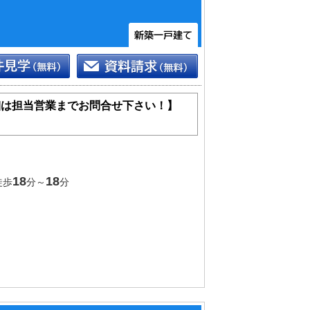
細は担当営業までお問合せ下さい！】
18
18
徒歩
分～
分