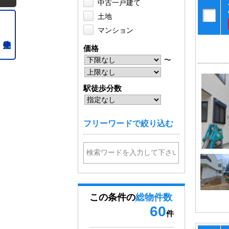
中古一戸建て
土地
マンション
価格
〜
駅徒歩分数
フリーワードで絞り込む
この条件の
総物件数
60
件