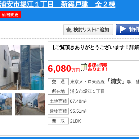
浦安市堀江１丁目 新築戸建 全２棟
【ご覧頂きありがとうございます！詳
6,080
万円
「浦安」
交 通
東京メトロ東西線
駅 
所在地
浦安市堀江１丁目
土地面積
87.48m²
建物面積
95.51m²
間 取
2LDK