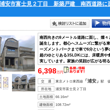
浦安市富士見２丁目 新築戸建 南西道路に
南西向きの9メートル道路に面し、燦々
誕生します。都心へスムーズに繋がる
ーズメントパークまで車で6分という夢
超のゆとりある3SLDKには、床暖房
実しています。家族の笑顔が広がる明
始めてみませんか。理想の暮らしを叶え
6,398
万円
・ＬＤ床暖房
・浴室暖房乾燥機
「浦安」
交 通
東京メトロ東西線
駅 
・追炊き機能付きシステムバス
所在地
浦安市富士見２丁目
・愛車を守るビルトインガレージ
・フラット３５Ｓ利用可能
土地面積
66.16m²
建物面積
108.72m²