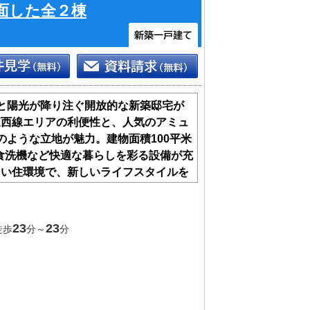
面した全２棟
と陽光が降り注ぐ開放的な新築邸宅が
東西線エリアの利便性と、人気のアミュ
のような立地が魅力。建物面積100平米
や食洗機など快適な暮らしを彩る設備が充
るい住環境で、新しいライフスタイルを
る全2棟の限定分譲です。
23
23
徒歩
分～
分