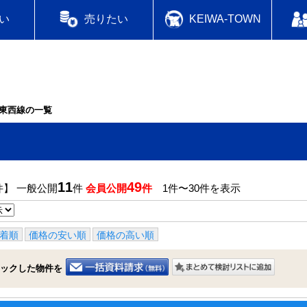
い
売りたい
KEIWA-TOWN
東西線の一覧
11
49
件】 一般公開
件
会員公開
件
1件〜30件を表示
着順
価格の安い順
価格の高い順
ックした物件を