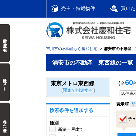
売主・特選物件
買いた
前回の履歴で探す
市川市の不動産なら慶和住宅
浦安市の不動産 
浦安市の不動産 東西線の一覧
検討中リスト
60
東京メトロ東西線
【全
［
駅まで指定する
］
表示順
新
検索条件を追加する
チェ
保存した検索条件
種別
新築一戸建て