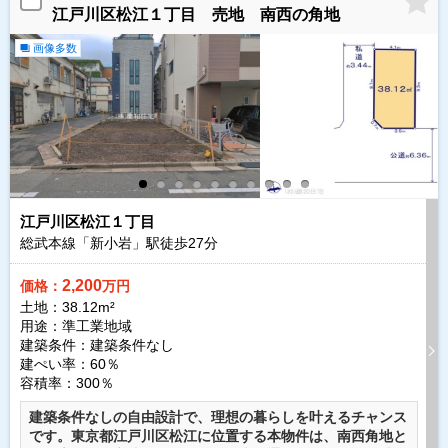
江戸川区松江１丁目 売地 南西の角地
画像多数
江戸川区松江１丁目
総武本線「新小岩」駅徒歩
27
分
2,200
価格：
万円
土地：38.12m²
用途：準工業地域
建築条件：
建築条件なし
建ぺい率：60％
容積率：300％
建築条件なしの自由設計で、理想の暮らしを叶えるチャンス
です。東京都江戸川区松江に位置する本物件は、南西角地と