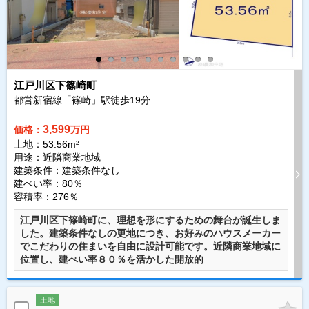
江戸川区下篠崎町
都営新宿線「篠崎」駅徒歩
19
分
3,599
価格：
万円
土地：53.56m²
用途：近隣商業地域
建築条件：
建築条件なし
建ぺい率：80％
容積率：276％
江戸川区下篠崎町に、理想を形にするための舞台が誕生しま
した。建築条件なしの更地につき、お好みのハウスメーカー
でこだわりの住まいを自由に設計可能です。近隣商業地域に
位置し、建ぺい率８０％を活かした開放的
土地