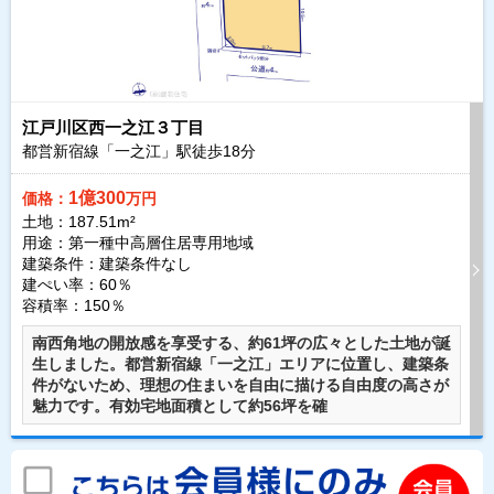
江戸川区西一之江３丁目
都営新宿線「一之江」駅徒歩
18
分
1億300
価格：
万円
土地：187.51m²
用途：第一種中高層住居専用地域
建築条件：
建築条件なし
建ぺい率：60％
容積率：150％
南西角地の開放感を享受する、約61坪の広々とした土地が誕
生しました。都営新宿線「一之江」エリアに位置し、建築条
件がないため、理想の住まいを自由に描ける自由度の高さが
魅力です。有効宅地面積として約56坪を確