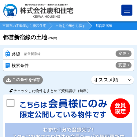
市川市の不動産なら慶和住宅
土地を沿線から探す
都営新宿線
都営新宿線の土地
(
26
件)
変更
路線
都営新宿線
変更
検索条件
この条件を保存
チェックした物件をまとめて資料請求（無料）