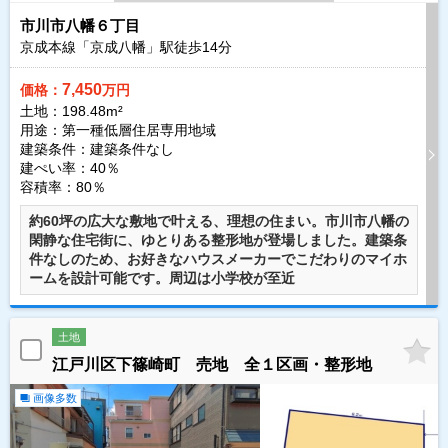
市川市八幡６丁目
京成本線「京成八幡」駅徒歩
14
分
7,450
価格：
万円
土地：198.48m²
用途：第一種低層住居専用地域
建築条件：
建築条件なし
建ぺい率：40％
容積率：80％
約60坪の広大な敷地で叶える、理想の住まい。市川市八幡の
閑静な住宅街に、ゆとりある整形地が登場しました。建築条
件なしのため、お好きなハウスメーカーでこだわりのマイホ
ームを設計可能です。周辺は小学校が至近
土地
江戸川区下篠崎町 売地 全１区画・整形地
画像多数