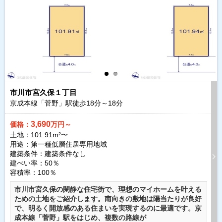
市川市宮久保１丁目
京成本線「菅野」駅徒歩
18
分～
18
分
3,690
価格：
万円～
土地：101.91m²〜
用途：第一種低層住居専用地域
建築条件：
建築条件なし
建ぺい率：50％
容積率：100％
市川市宮久保の閑静な住宅街で、理想のマイホームを叶える
ための土地をご紹介します。南向きの敷地は陽当たりが良好
で、明るく開放感のある住まいを実現するのに最適です。京
成本線「菅野」駅をはじめ、複数の路線が