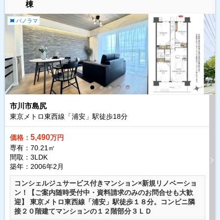
棟
パノラマ
市川市島尻
東京メトロ東西線「浦安」駅徒歩
18
分
5,490
価格：
万円
専有：70.21㎡
間取：3LDK
築年：2006年2月
コンシェルジュサービス付きマンション×新規リノベーショ
ン！【ご案内随時受付中・資料請求のみのお問合せも大歓
迎】 東京メトロ東西線「浦安」駅徒歩１８分。コンビニ隣
接２０階建てマンションの１２階部分３ＬＤ