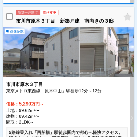
新築一戸建て
価格変更
市川市原木３丁目 新築戸建 南向きの３邸
画像多数
市川市原木３丁目
東京メトロ東西線「原木中山」駅徒歩
12
分～
12
分
5,290
価格：
万円～
土地：99.62m²〜
建物：89.42m²〜
間取：2LDK～
5路線乗入れ「西船橋」駅徒歩圏内で都心へ軽快アクセス。