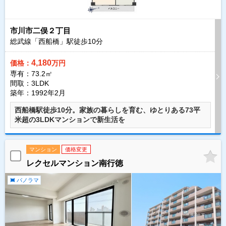
市川市二俣２丁目
総武線「西船橋」駅徒歩
10
分
4,180
価格：
万円
専有：73.2㎡
間取：3LDK
築年：1992年2月
西船橋駅徒歩10分。家族の暮らしを育む、ゆとりある73平
米超の3LDKマンションで新生活を
マンション
価格変更
レクセルマンション南行徳
パノラマ