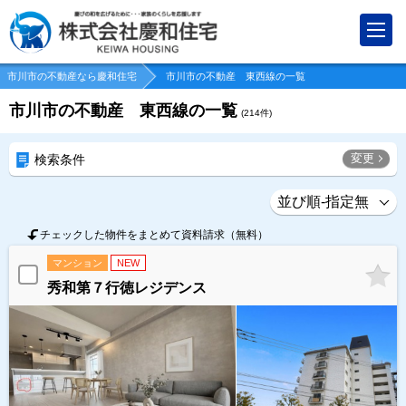
市川市の不動産なら慶和住宅
市川市の不動産 東西線の一覧
市川市の不動産 東西線の一覧
(
214
件)
変更
検索条件
チェックした物件をまとめて資料請求（無料）
マンション
NEW
秀和第７行徳レジデンス