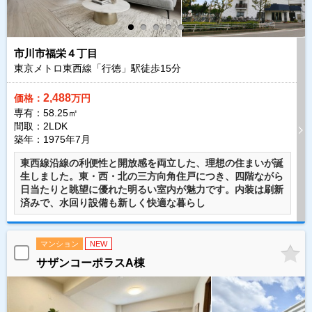
市川市福栄４丁目
東京メトロ東西線「行徳」駅徒歩
15
分
2,488
価格：
万円
専有：58.25㎡
間取：2LDK
築年：1975年7月
東西線沿線の利便性と開放感を両立した、理想の住まいが誕
生しました。東・西・北の三方向角住戸につき、四階ながら
日当たりと眺望に優れた明るい室内が魅力です。内装は刷新
済みで、水回り設備も新しく快適な暮らし
マンション
NEW
サザンコーポラスA棟