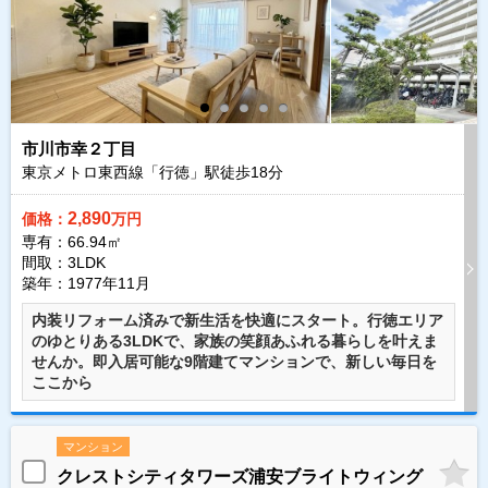
市川市幸２丁目
東京メトロ東西線「行徳」駅徒歩
18
分
2,890
価格：
万円
専有：66.94㎡
間取：3LDK
築年：1977年11月
内装リフォーム済みで新生活を快適にスタート。行徳エリア
のゆとりある3LDKで、家族の笑顔あふれる暮らしを叶えま
せんか。即入居可能な9階建てマンションで、新しい毎日を
ここから
マンション
クレストシティタワーズ浦安ブライトウィング