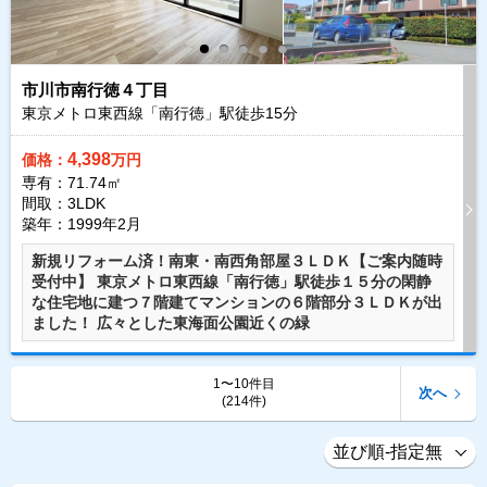
市川市南行徳４丁目
東京メトロ東西線「南行徳」駅徒歩
15
分
4,398
価格：
万円
専有：71.74㎡
間取：3LDK
築年：1999年2月
新規リフォーム済！南東・南西角部屋３ＬＤＫ【ご案内随時
受付中】 東京メトロ東西線「南行徳」駅徒歩１５分の閑静
な住宅地に建つ７階建てマンションの６階部分３ＬＤＫが出
ました！ 広々とした東海面公園近くの緑
1〜10件目
次へ
(214件)