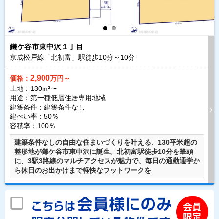
鎌ケ谷市東中沢１丁目
京成松戸線「北初富」駅徒歩
10
分～
10
分
2,900
価格：
万円～
土地：130m²〜
用途：第一種低層住居専用地域
建築条件：
建築条件なし
建ぺい率：50％
容積率：100％
建築条件なしの自由な住まいづくりを叶える、130平米超の
整形地が鎌ケ谷市東中沢に誕生。北初富駅徒歩10分を筆頭
に、3駅3路線のマルチアクセスが魅力で、毎日の通勤通学か
ら休日のお出かけまで軽快なフットワークを