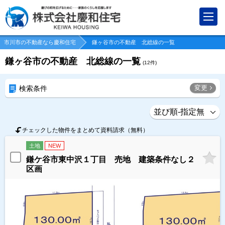
市川市の不動産なら慶和住宅
鎌ヶ谷市の不動産 北総線の一覧
鎌ヶ谷市の不動産 北総線の一覧
(
12
件)
変更
検索条件
チェックした物件をまとめて資料請求（無料）
土地
NEW
鎌ケ谷市東中沢１丁目 売地 建築条件なし２
区画