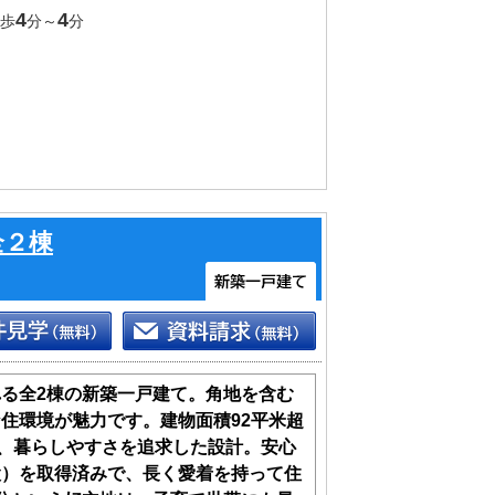
しておりますので、お気軽にご請求くだ
4
4
停歩
分～
分
全２棟
る全2棟の新築一戸建て。角地を含む
住環境が魅力です。建物面積92平米超
は、暮らしやすさを追求した設計。安心
設）を取得済みで、長く愛着を持って住