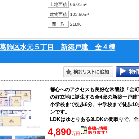
土地面積
66.01m²
建物面積
103.60m²
間 取
2LDK
葛飾区水元５丁目 新築戸建 全４棟
都心へのアクセスも良好な常磐線「金町
の好立地に誕生する全4邸の新築一戸建
小学校まで徒歩6分、中学校まで徒歩1
ンです。
LDKはゆとりある3LDKの間取りで、
システムキッチンやシステムバスなど
4,890
万円
実しています。