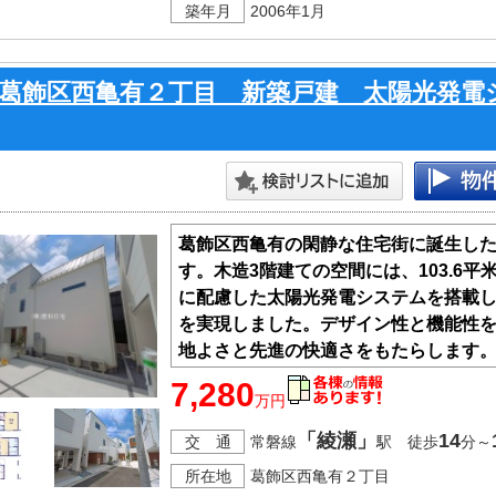
築年月
2006年1月
葛飾区西亀有２丁目 新築戸建 太陽光発電
葛飾区西亀有の閑静な住宅街に誕生した
す。木造3階建ての空間には、103.6
に配慮した太陽光発電システムを搭載し
を実現しました。デザイン性と機能性
地よさと先進の快適さをもたらします
を持って暮らせる、次世代の住まいを
7,280
万円
「綾瀬」
14
交 通
常磐線
駅 徒歩
分～
所在地
葛飾区西亀有２丁目