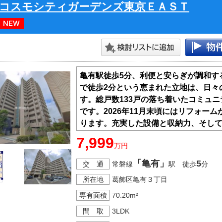
コスモシティガーデンズ東京ＥＡＳＴ
亀有駅徒歩5分、利便と安らぎが調和す
で徒歩2分という恵まれた立地は、日々
す。総戸数133戸の落ち着いたコミュ
です。2026年11月末頃にはリフォー
ります。充実した設備と収納力、そし
の物語をここから始めてみませんか
7,999
万円
「亀有」
5
交 通
常磐線
駅 徒歩
分
所在地
葛飾区亀有３丁目
専有面積
70.20m²
間 取
3LDK