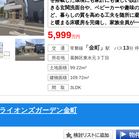
を搭載した環境にも家計にも優しい設
きる玄関洗面台や、ベビーカーや趣味
ど、暮らしの質を高める工夫を随所に
と暖まる床暖房を完備し、家族全員が
元の穏やかな環境で、理想の暮らしを
5,999
万円
「金町」
13
交 通
常磐線
駅 バス
分 
所在地
葛飾区東水元３丁目
土地面積
99.22m²
建物面積
109.72m²
間 取
3LDK
ライオンズガーデン金町