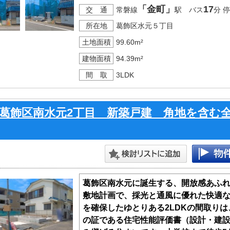
詳しい仕様や住宅設備の資料もご用意
「金町」
17
交 通
常磐線
駅 バス
分 
さい。
所在地
葛飾区水元５丁目
土地面積
99.60m²
建物面積
94.39m²
間 取
3LDK
葛飾区南水元2丁目 新築戸建 角地を含む
葛飾区南水元に誕生する、開放感あふれ
敷地計画で、採光と通風に優れた快適な
を確保したゆとりある2LDKの間取り
の証である住宅性能評価書（設計・建