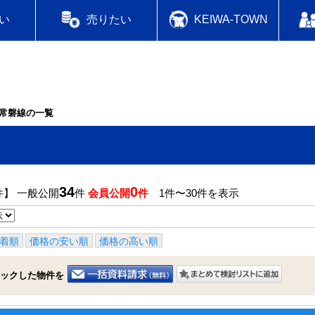
い
売りたい
KEIWA-TOWN
常磐線の一覧
34
0
件】 一般公開
件
会員公開
件
1件〜30件を表示
着順
価格の安い順
価格の高い順
ックした物件を