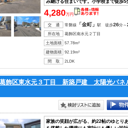
み継げる住まいです。小学校まで徒歩5
適。家族の笑顔が広がる、心地よい新
4,280
万円
「金町」
26
交 通
常磐線
駅 徒歩
分～
所在地
葛飾区南水元２丁目
土地面積
57.78m²
建物面積
92.19m²
間 取
2LDK
葛飾区東水元３丁目 新築戸建 太陽光パネ
家族の笑顔が広がる、約22帖のゆとり