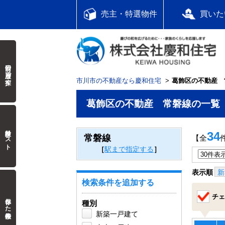
売主・特選物件
買いた
前回の履歴で探す
市川市の不動産なら慶和住宅
葛飾区の不動産 
葛飾区の不動産 常磐線の一覧
検討中リスト
34
常磐線
【全
［
駅まで指定する
］
表示順
新
検索条件を追加する
チェ
保存した検索条件
種別
新築一戸建て