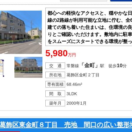
都心への軽快なアクセスと、穏やかな
線の2路線が利用可能な立地に佇む、全6
建ての落ち着いた住まいは、住環境の
りとご確認いただけます。敷地内に駐
をスムーズにスタートできる環境が整
たこの場所で、新たな家族の物語を紡
5,980
万円
「金町」
10
交 通
常磐線
駅 徒歩
分
所在地
葛飾区金町２丁目
専有面積
68.46m²
間 取
3LDK
築年月
2000年1月
葛飾区東金町８丁目 売地 間口の広い整形