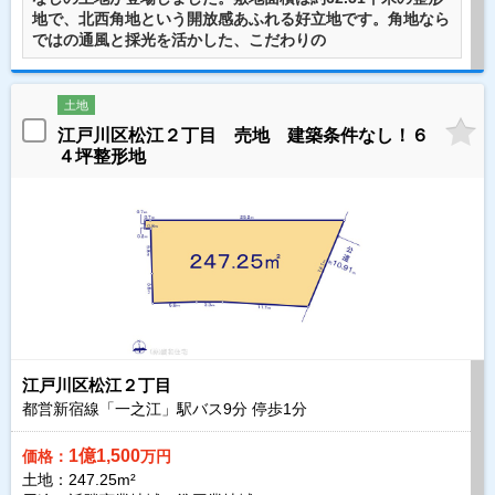
地で、北西角地という開放感あふれる好立地です。角地なら
ではの通風と採光を活かした、こだわりの
土地
江戸川区松江２丁目 売地 建築条件なし！６
４坪整形地
江戸川区松江２丁目
都営新宿線「一之江」駅バス
9
分 停歩
1
分
1億1,500
価格：
万円
土地：247.25m²