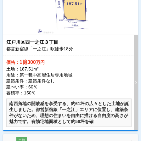
江戸川区西一之江３丁目
都営新宿線「一之江」駅徒歩
18
分
1億300
価格：
万円
土地：187.51m²
用途：第一種中高層住居専用地域
建築条件：
建築条件なし
建ぺい率：60％
容積率：150％
南西角地の開放感を享受する、約61坪の広々とした土地が誕
生しました。都営新宿線「一之江」エリアに位置し、建築条
件がないため、理想の住まいを自由に描ける自由度の高さが
魅力です。有効宅地面積として約56坪を確
土地