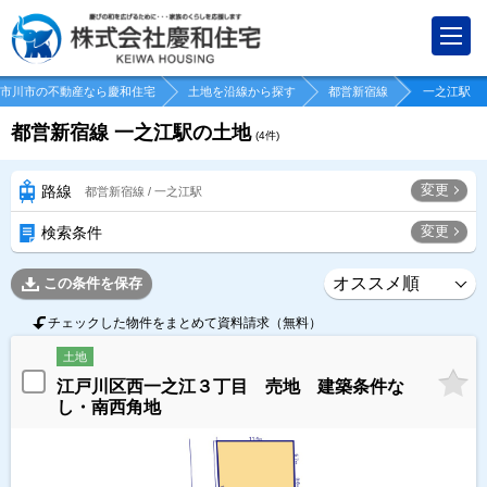
市川市の不動産なら慶和住宅
土地を沿線から探す
都営新宿線
一之江駅
都営新宿線 一之江駅の土地
(
4
件)
変更
路線
都営新宿線 / 一之江駅
変更
検索条件
この条件を保存
チェックした物件をまとめて資料請求（無料）
土地
江戸川区西一之江３丁目 売地 建築条件な
し・南西角地