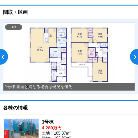
間取・区画
1/3
1号棟 図面と異なる場合は現況を優先
各棟の情報
1号棟
4,280万円
土地：105.37m²