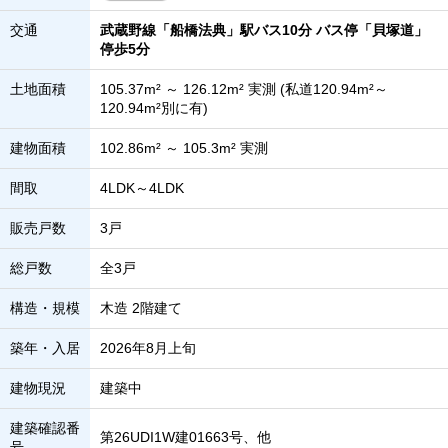
交通
武蔵野線「船橋法典」駅バス10分 バス停「貝塚道」
停歩5分
土地面積
105.37m² ～ 126.12m² 実測 (私道120.94m²～
120.94m²別に有)
建物面積
102.86m² ～ 105.3m² 実測
間取
4LDK～4LDK
販売戸数
3戸
総戸数
全3戸
構造・規模
木造 2階建て
築年・入居
2026年8月上旬
建物現況
建築中
建築確認番
第26UDI1W建01663号、他
号