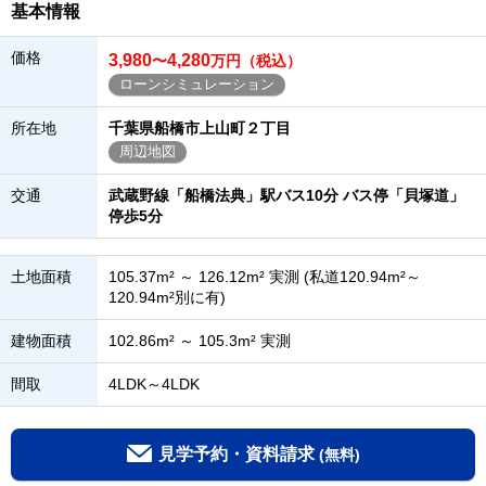
基本情報
価格
3,980
4,280
〜
万円（税込）
ローンシミュレーション
所在地
千葉県船橋市上山町２丁目
周辺地図
交通
武蔵野線「船橋法典」駅バス10分 バス停「貝塚道」
停歩5分
土地面積
105.37m² ～ 126.12m² 実測 (私道120.94m²～
120.94m²別に有)
建物面積
102.86m² ～ 105.3m² 実測
間取
4LDK～4LDK
見学予約・資料請求
(無料)