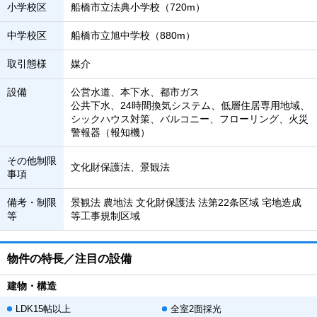
小学校区
船橋市立法典小学校（720m）
中学校区
船橋市立旭中学校（880m）
取引態様
媒介
設備
公営水道、本下水、都市ガス
公共下水、24時間換気システム、低層住居専用地域、
シックハウス対策、バルコニー、フローリング、火災
警報器（報知機）
その他制限
文化財保護法、景観法
事項
備考・制限
景観法 農地法 文化財保護法 法第22条区域 宅地造成
等
等工事規制区域
物件の特長／注目の設備
建物・構造
LDK15帖以上
全室2面採光