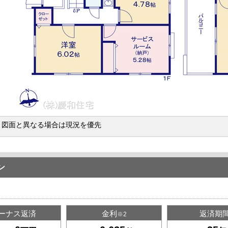
棟 図面と異なる場合は現況を優先
ン
ーナス返済
金利
返済期
※2