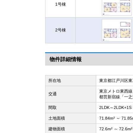
1号棟
2号棟
物件詳細情報
所在地
東京都江戸川区東
東京メトロ東西線
交通
都営新宿線「一之
間取
2LDK～2LDK+1S
土地面積
71.84m² ～ 71.8
建物面積
72.6m² ～ 72.6m