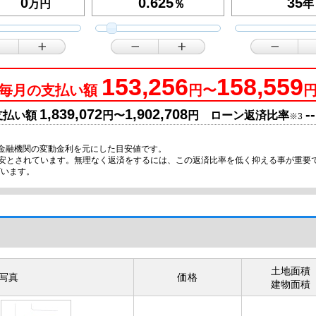
万円
％
年
153,256
158,559
毎月の支払い額
円〜
1,839,072
1,902,708
--
支払い額
円〜
円 ローン返済比率
※3
金融機関の変動金利を元にした目安値です。
目安とされています。無理なく返済をするには、この返済比率を低く抑える事が重要
ざいます。
土地面積
写真
価格
建物面積