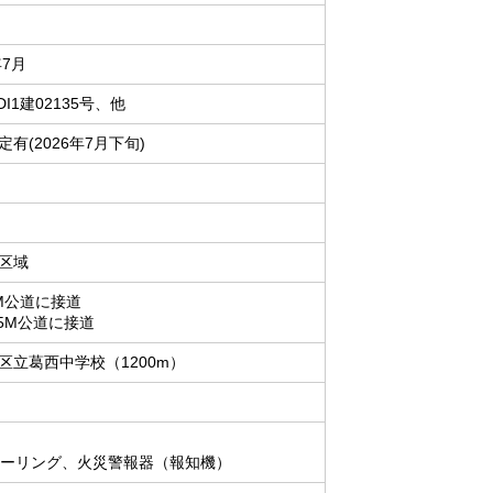
年7月
DI1建02135号、他
有(2026年7月下旬)
区域
M公道に接道
.5M公道に接道
区立葛西中学校（1200m）
ローリング、火災警報器（報知機）