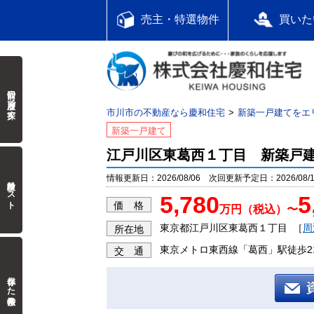
売主・特選物件
買いた
前回の履歴で探す
市川市の不動産なら慶和住宅
新築一戸建てをエ
新築一戸建て
江戸川区東葛西１丁目 新築戸
情報更新日：2026/08/06 次回更新予定日：2026/08/
検討中リスト
5,780
5
価 格
万円（税込）〜
東京都江戸川区東葛西１丁目
［
周
所在地
東京メトロ東西線「葛西」駅徒歩2
交 通
保存した検索条件