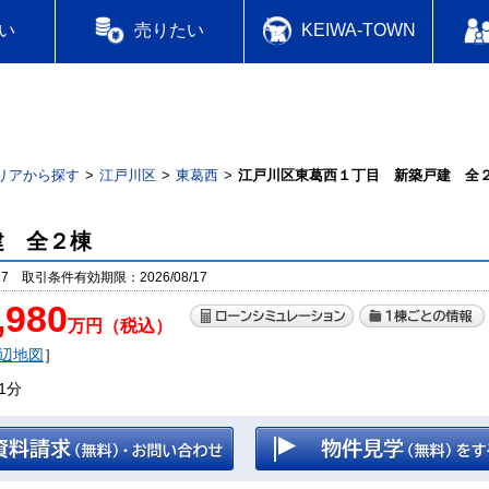
い
売りたい
KEIWA-TOWN
リアから探す
江戸川区
東葛西
江戸川区東葛西１丁目 新築戸建 全
建 全２棟
17 取引条件有効期限：2026/08/17
,980
万円（税込）
辺地図
］
1分