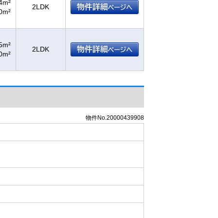
4m²
2LDK
0m²
5m²
2LDK
0m²
物件No.20000439908