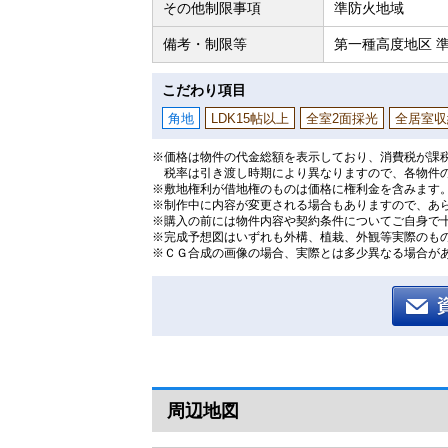
その他制限事項
準防火地域
備考・制限等
第一種高度地区 
こだわり項目
角地
LDK15帖以上
全室2面採光
全居室収
※価格は物件の代金総額を表示しており、消費税が課税
税率は引き渡し時期により異なりますので、各物件
※敷地権利が借地権のものは価格に権利金を含みます
※制作中に内容が変更される場合もありますので、あ
※購入の前には物件内容や契約条件についてご自身で
※完成予想図はいずれも外構、植栽、外観等実際のも
※ＣＧ合成の画像の場合、実際とは多少異なる場合が
周辺地図