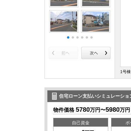
1号
住宅ローン支払いシミュレーショ
5780
5980
物件価格
万円〜
万円
自己資金
ボ