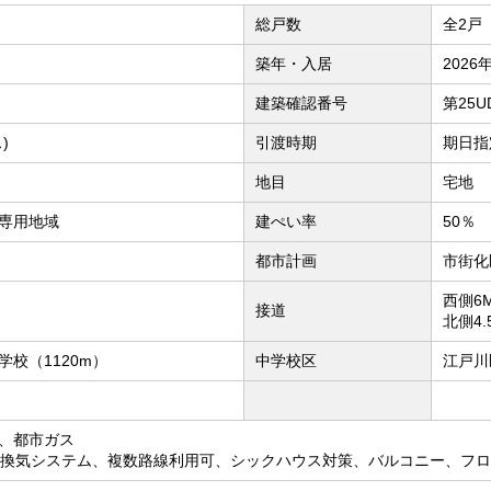
総戸数
全2戸
築年・入居
2026
建築確認番号
第25U
)
引渡時期
期日指定
地目
宅地
専用地域
建ぺい率
50％
都市計画
市街化
西側6
接道
北側4
校（1120m）
中学校区
江戸川
、都市ガス
間換気システム、複数路線利用可、シックハウス対策、バルコニー、フ