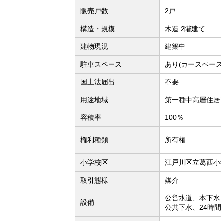
販売戸数
2戸
構造・規模
木造 2階建て
建物現況
建築中
駐車スペース
あり(カースペース
国土法届出
不要
用途地域
第一種中高層住居
容積率
100％
権利種類
所有権
小学校区
江戸川区立葛西小学
取引態様
媒介
公営水道、本下水
設備
公共下水、24時