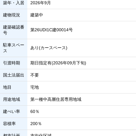
築年・入居
2026年9月
建物現況
建築中
建築確認番
第26UDI1C建00014号
号
駐車スペー
あり(カースペース)
ス
引渡時期
期日指定有(2026年09月下旬)
国土法届出
不要
地目
宅地
用途地域
第一種中高層住居専用地域
建ぺい率
60％
容積率
200％
都市計画
市街化区域