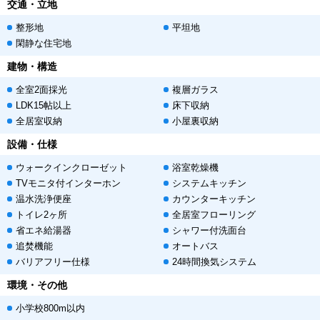
交通・立地
整形地
平坦地
閑静な住宅地
建物・構造
全室2面採光
複層ガラス
LDK15帖以上
床下収納
全居室収納
小屋裏収納
設備・仕様
ウォークインクローゼット
浴室乾燥機
TVモニタ付インターホン
システムキッチン
温水洗浄便座
カウンターキッチン
トイレ2ヶ所
全居室フローリング
省エネ給湯器
シャワー付洗面台
追焚機能
オートバス
バリアフリー仕様
24時間換気システム
環境・その他
小学校800m以内