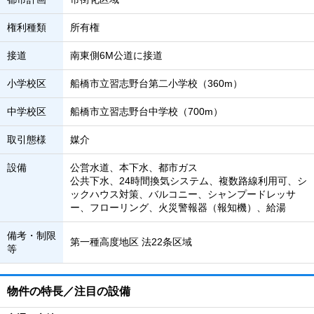
権利種類
所有権
接道
南東側6M公道に接道
小学校区
船橋市立習志野台第二小学校（360m）
中学校区
船橋市立習志野台中学校（700m）
取引態様
媒介
設備
公営水道、本下水、都市ガス
公共下水、24時間換気システム、複数路線利用可、シ
ックハウス対策、バルコニー、シャンプードレッサ
ー、フローリング、火災警報器（報知機）、給湯
備考・制限
第一種高度地区 法22条区域
等
物件の特長／注目の設備