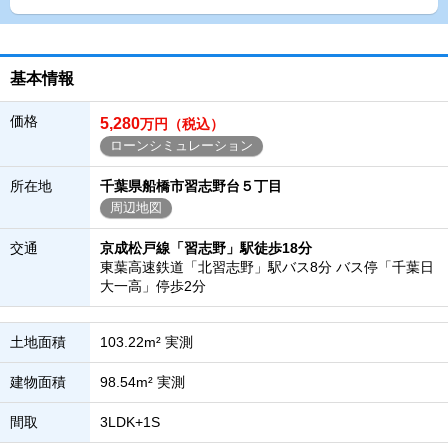
基本情報
価格
5,280
万円（税込）
ローンシミュレーション
所在地
千葉県船橋市習志野台５丁目
周辺地図
交通
京成松戸線「習志野」駅徒歩18分
東葉高速鉄道「北習志野」駅バス8分 バス停「千葉日
大一高」停歩2分
土地面積
103.22m² 実測
建物面積
98.54m² 実測
間取
3LDK+1S