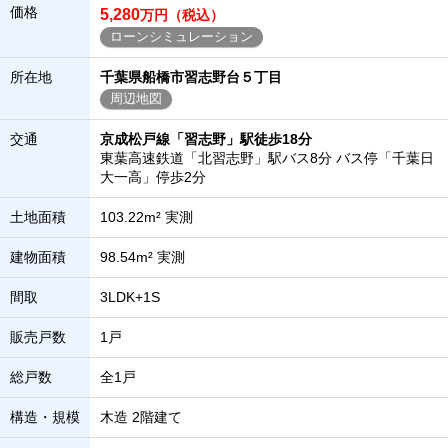
価格
5,280
万円（税込）
ローンシミュレーション
所在地
千葉県船橋市習志野台５丁目
周辺地図
交通
京成松戸線「習志野」駅徒歩18分
東葉高速鉄道「北習志野」駅バス8分 バス停「千葉日
大一高」停歩2分
土地面積
103.22m² 実測
建物面積
98.54m² 実測
間取
3LDK+1S
販売戸数
1戸
総戸数
全1戸
構造・規模
木造 2階建て