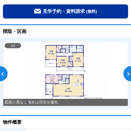
見学予約・資料請求
(無料)
間取・区画
1/2
図面と異なる場合は現況を優先
物件概要