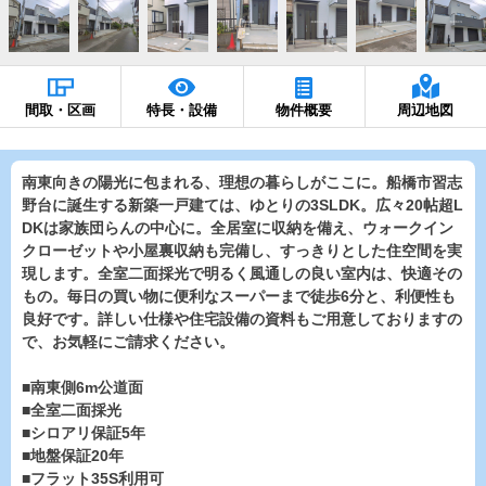
間取・区画
特長・設備
物件概要
周辺地図
南東向きの陽光に包まれる、理想の暮らしがここに。船橋市習志
野台に誕生する新築一戸建ては、ゆとりの3SLDK。広々20帖超L
DKは家族団らんの中心に。全居室に収納を備え、ウォークイン
クローゼットや小屋裏収納も完備し、すっきりとした住空間を実
現します。全室二面採光で明るく風通しの良い室内は、快適その
もの。毎日の買い物に便利なスーパーまで徒歩6分と、利便性も
良好です。詳しい仕様や住宅設備の資料もご用意しておりますの
で、お気軽にご請求ください。
■南東側6m公道面
■全室二面採光
■シロアリ保証5年
■地盤保証20年
■フラット35S利用可