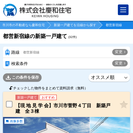
市川市の不動産なら慶和住宅
新築一戸建てを沿線から探す
都営新宿線
都営新宿線の新築一戸建て
(
32
件)
変更
路線
都営新宿線
変更
検索条件
この条件を保存
チェックした物件をまとめて資料請求（無料）
新築一戸建て
おすすめ
【現 地 見 学 会】市川市菅野４丁目 新築戸
建 全３棟
画像多数