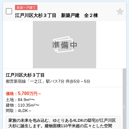
新築一戸建て
江戸川区大杉３丁目 新築戸建 全２棟
江戸川区大杉３丁目
都営新宿線「一之江」駅バス
7
分 停歩
5
分～
5
分
5,780
価格：
万円～
土地：84.9m²〜
建物：110.35m²〜
間取：4LDK～
家族の未来を包み込む、ゆとりある4LDKの邸宅が江戸川区
大杉に誕生します。建物面積110平米超の広々とした空間