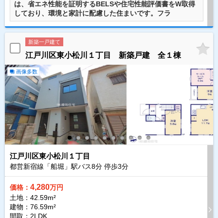
は、省エネ性能を証明するBELSや住宅性能評価書をW取得
しており、環境と家計に配慮した住まいです。フラ
新築一戸建て
江戸川区東小松川１丁目 新築戸建 全１棟
画像多数
江戸川区東小松川１丁目
都営新宿線「船堀」駅バス
8
分 停歩
3
分
4,280
価格：
万円
土地：42.59m²
建物：76.59m²
間取：2LDK