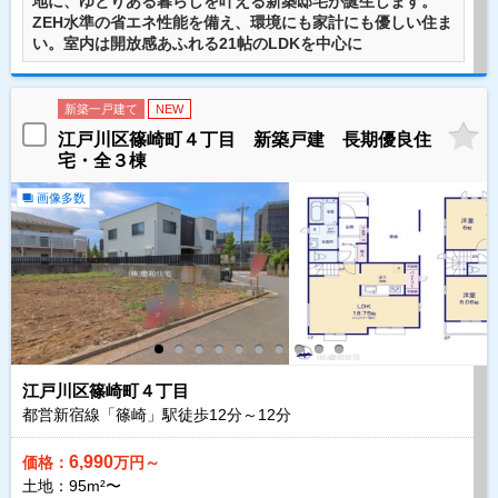
地に、ゆとりある暮らしを叶える新築邸宅が誕生します。
ZEH水準の省エネ性能を備え、環境にも家計にも優しい住ま
い。室内は開放感あふれる21帖のLDKを中心に
新築一戸建て
NEW
江戸川区篠崎町４丁目 新築戸建 長期優良住
宅・全３棟
画像多数
江戸川区篠崎町４丁目
都営新宿線「篠崎」駅徒歩
12
分～
12
分
6,990
価格：
万円～
土地：95m²〜