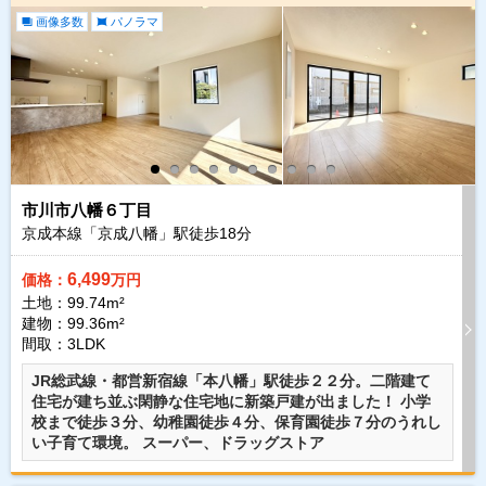
画像多数
パノラマ
市川市八幡６丁目
京成本線「京成八幡」駅徒歩
18
分
6,499
価格：
万円
土地：99.74m²
建物：99.36m²
間取：3LDK
JR総武線・都営新宿線「本八幡」駅徒歩２２分。二階建て
住宅が建ち並ぶ閑静な住宅地に新築戸建が出ました！ 小学
校まで徒歩３分、幼稚園徒歩４分、保育園徒歩７分のうれし
い子育て環境。 スーパー、ドラッグストア