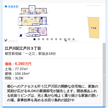
画像多数
江戸川区江戸川３丁目
都営新宿線「一之江」駅徒歩
18
分
6,390
価格：
万円
土地：77.37m²
建物：104.16m²
間取：3LDK
都心へのアクセスも叶う江戸川区の閑静な住宅地に、家族の
笑顔が広がる4LDKの新築邸宅が誕生します。開放感あふれ
る吹抜リビングは、光と風が心地よく通り抜ける家族の憩い
の場。家事効率を高める水回り集約の設計や