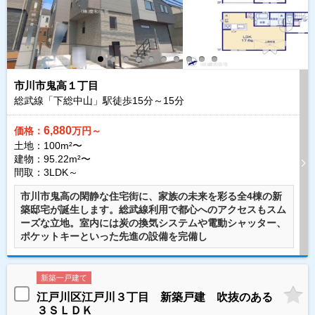
市川市鬼高１丁目
総武線「下総中山」駅徒歩
15
分～
15
分
6,880
価格：
万円～
土地：100m²〜
建物：95.22m²〜
間取：3LDK～
市川市鬼高の閑静な住宅街に、家族の未来を彩る全4棟の新
築邸宅が誕生します。総武線利用で都心へのアクセスもスム
ーズな立地。室内には炭の換気システムや電動シャッター、
ポケットキーといった先進の設備を完備し
新築一戸建て
江戸川区江戸川３丁目 新築戸建 吹抜のある
３ＳＬＤＫ