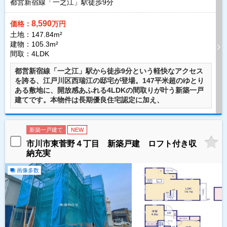
都営新宿線「一之江」駅徒歩
9
分
8,590
価格：
万円
土地：147.84m²
建物：105.3m²
間取：4LDK
都営新宿線「一之江」駅から徒歩9分という軽快なアクセス
を誇る、江戸川区西瑞江の邸宅が登場。147平米超のゆとり
ある敷地に、開放感あふれる4LDKの間取りが叶う新築一戸
建てです。本物件は長期優良住宅認定に加え、
新築一戸建て
NEW
市川市東菅野４丁目 新築戸建 ロフト付き収
納充実
画像多数