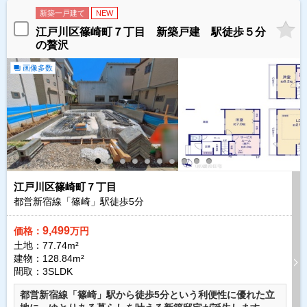
新築一戸建て
NEW
江戸川区篠崎町７丁目 新築戸建 駅徒歩５分
の贅沢
画像多数
江戸川区篠崎町７丁目
都営新宿線「篠崎」駅徒歩
5
分
9,499
価格：
万円
土地：77.74m²
建物：128.84m²
間取：3SLDK
都営新宿線「篠崎」駅から徒歩5分という利便性に優れた立