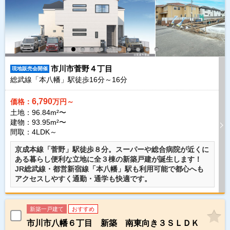
市川市菅野４丁目
現地販売会開催
総武線「本八幡」駅徒歩
16
分～
16
分
6,790
価格：
万円～
土地：96.84m²〜
建物：93.95m²〜
間取：4LDK～
京成本線「菅野」駅徒歩８分。スーパーや総合病院が近くに
ある暮らし便利な立地に全３棟の新築戸建が誕生します！
JR総武線・都営新宿線「本八幡」駅も利用可能で都心へも
アクセスしやすく通勤・通学も快適です。
新築一戸建て
おすすめ
市川市八幡６丁目 新築 南東向き３ＳＬＤＫ