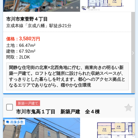
市川市東菅野４丁目
京成本線「京成八幡」駅徒歩
21
分
3,580
価格：
万円
土地：66.47m²
建物：67.92m²
間取：2LDK
閑静な住宅街の北東×北西角地に佇む、南東向きの明るい新
築一戸建て。ロフトなど随所に設けられた収納スペースが、
すっきりとした暮らしを叶えます。都心へのアクセス拠点と
なるエリアでありながら、穏やかな住環境
新築一戸建て
市川市鬼高１丁目 新築戸建 全４棟
画像多数