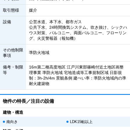
取引態様
媒介
設備
公営水道、本下水、都市ガス
公共下水、24時間換気システム、吹き抜け、シックハ
ウス対策、バルコニー、両面バルコニー、フローリン
グ、火災警報器（報知機）
その他制限
準防火地域
事項
備考・制限
16m第二種高度地区 江戸川東部篠崎付近土地区画整
等
理事業 準防火地域 宅地造成等工事規制区域 日影規
制：3h-2h/4m 景観条例 建ぺい率：準防火地域内の準
耐火建築物
物件の特長／注目の設備
建物・構造
南向き
LDK15帖以上