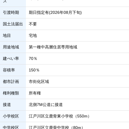
ス
引渡時期
期日指定有(2026年08月下旬)
国土法届出
不要
地目
宅地
用途地域
第一種中高層住居専用地域
建ぺい率
70％
容積率
150％
都市計画
市街化区域
権利種類
所有権
接道
北側7M公道に接道
小学校区
江戸川区立鹿骨東小学校（550m）
中学校区
江戸川区立鹿骨中学校（80m）