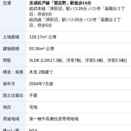
交通
京成松戸線「習志野」駅徒歩14分
総武本線「津田沼」駅バス26分 バス停「薬園台２丁
目」停歩5分
総武線「津田沼」駅バス26分 バス停「薬園台２丁
目」停歩5分
土地面積
128.17m² 公簿
建物面積
93.36m² 公簿
間取
3LDK (LDK17.2帖、洋室7帖、洋室5.6帖、洋室5.5帖)
構造・規模
木造 2階建て
築年月
2004年7月築
国土法届出
不要
地目
宅地
用途地域
第一種中高層住居専用地域
建ぺい率
60％