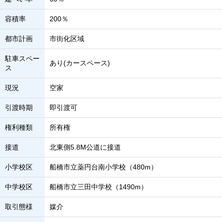
容積率
200％
都市計画
市街化区域
駐車スペー
あり(カースペース)
ス
現況
空家
引渡時期
即引渡可
権利種類
所有権
接道
北東側5.8M公道に接道
小学校区
船橋市立薬円台南小学校（480m）
中学校区
船橋市立三田中学校（1490m）
取引態様
媒介