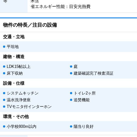
等
米含
省エネルギー性能：目安光熱費
物件の特長／注目の設備
交通・立地
平坦地
建物・構造
LDK15帖以上
庭
床下収納
建築確認完了検査済証
設備・仕様
システムキッチン
トイレ2ヶ所
温水洗浄便座
追焚機能
TVモニタ付インターホン
環境・その他
小学校800m以内
陽当り良好