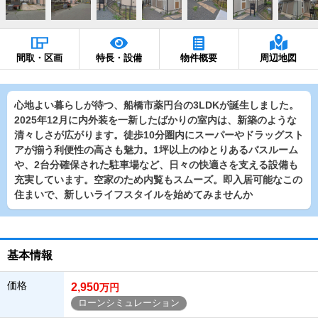
間取・区画
特長・設備
物件概要
周辺地図
心地よい暮らしが待つ、船橋市薬円台の3LDKが誕生しました。
2025年12月に内外装を一新したばかりの室内は、新築のような
清々しさが広がります。徒歩10分圏内にスーパーやドラッグスト
アが揃う利便性の高さも魅力。1坪以上のゆとりあるバスルーム
や、2台分確保された駐車場など、日々の快適さを支える設備も
充実しています。空家のため内覧もスムーズ。即入居可能なこの
住まいで、新しいライフスタイルを始めてみませんか
基本情報
価格
2,950
万円
ローンシミュレーション