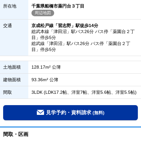
所在地
千葉県船橋市薬円台３丁目
周辺地図
交通
京成松戸線「習志野」駅徒歩14分
総武本線「津田沼」駅バス26分 バス停「薬園台２丁
目」停歩5分
総武線「津田沼」駅バス26分 バス停「薬園台２丁
目」停歩5分
土地面積
128.17m² 公簿
建物面積
93.36m² 公簿
間取
3LDK (LDK17.2帖、洋室7帖、洋室5.6帖、洋室5.5帖)
見学予約・資料請求
(無料)
間取・区画