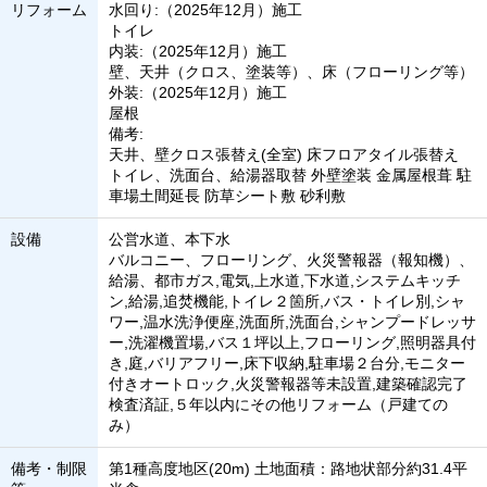
リフォーム
水回り:（2025年12月）施工
トイレ
内装:（2025年12月）施工
壁、天井（クロス、塗装等）、床（フローリング等）
外装:（2025年12月）施工
屋根
備考:
天井、壁クロス張替え(全室) 床フロアタイル張替え
トイレ、洗面台、給湯器取替 外壁塗装 金属屋根葺 駐
車場土間延長 防草シート敷 砂利敷
設備
公営水道、本下水
バルコニー、フローリング、火災警報器（報知機）、
給湯、都市ガス,電気,上水道,下水道,システムキッチ
ン,給湯,追焚機能,トイレ２箇所,バス・トイレ別,シャ
ワー,温水洗浄便座,洗面所,洗面台,シャンプードレッサ
ー,洗濯機置場,バス１坪以上,フローリング,照明器具付
き,庭,バリアフリー,床下収納,駐車場２台分,モニター
付きオートロック,火災警報器等未設置,建築確認完了
検査済証,５年以内にその他リフォーム（戸建ての
み）
備考・制限
第1種高度地区(20m) 土地面積：路地状部分約31.4平