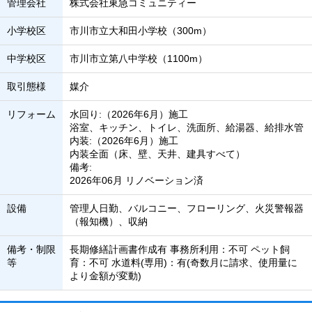
管理会社
株式会社東急コミュニティー
小学校区
市川市立大和田小学校（300m）
中学校区
市川市立第八中学校（1100m）
取引態様
媒介
リフォーム
水回り:（2026年6月）施工
浴室、キッチン、トイレ、洗面所、給湯器、給排水管
内装:（2026年6月）施工
内装全面（床、壁、天井、建具すべて）
備考:
2026年06月 リノベーション済
設備
管理人日勤、バルコニー、フローリング、火災警報器
（報知機）、収納
備考・制限
長期修繕計画書作成有 事務所利用：不可 ペット飼
等
育：不可 水道料(専用)：有(奇数月に請求、使用量に
より金額が変動)