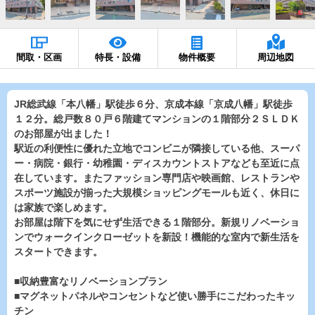
間取・区画
特長・設備
物件概要
周辺地図
JR総武線「本八幡」駅徒歩６分、京成本線「京成八幡」駅徒歩
１２分。総戸数８０戸６階建てマンションの１階部分２ＳＬＤＫ
のお部屋が出ました！
駅近の利便性に優れた立地でコンビニが隣接している他、スーパ
ー・病院・銀行・幼稚園・ディスカウントストアなども至近に点
在しています。またファッション専門店や映画館、レストランや
スポーツ施設が揃った大規模ショッピングモールも近く、休日に
は家族で楽しめます。
お部屋は階下を気にせず生活できる１階部分。新規リノベーショ
ンでウォークインクローゼットを新設！機能的な室内で新生活を
スタートできます。
■収納豊富なリノベーションプラン
■マグネットパネルやコンセントなど使い勝手にこだわったキッ
チン