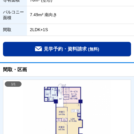
専有面積
76m² (壁芯)
バルコニー
7.49m² 南向き
面積
間取
2LDK+1S
見学予約・資料請求
(無料)
間取・区画
1/1