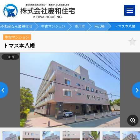
の不動産なら慶和住宅
中古マンション
市川市
南八幡
トマス本八幡
中古マンション
トマス本八幡
1/19