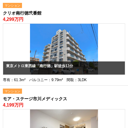
マンション
クリオ南行徳弐番館
4,299万円
東京メトロ東西線「南行徳」駅徒歩13分
専有：61.3m² バルコニー：9.79m² 間取：3LDK
マンション
モア・ステージ市川メディックス
4,199万円