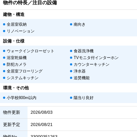
物件の特長／注目の設備
建物・構造
全居室収納
南向き
リノベーション
設備・仕様
ウォークインクローゼット
食器洗浄機
浴室乾燥機
TVモニタ付インターホン
防犯カメラ
カウンターキッチン
全居室フローリング
浄水器
システムキッチン
追焚機能
環境・その他
小学校800m以内
陽当り良好
物件更新
2026/08/03
更新予定
2026/08/21
物件No.
33000351263