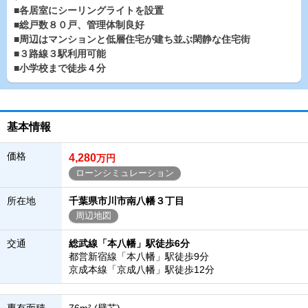
■各居室にシーリングライトを設置
■総戸数８０戸、管理体制良好
■周辺はマンションと低層住宅が建ち並ぶ閑静な住宅街
■３路線３駅利用可能
■小学校まで徒歩４分
基本情報
価格
4,280
万円
ローンシミュレーション
所在地
千葉県市川市南八幡３丁目
周辺地図
交通
総武線「本八幡」駅徒歩6分
都営新宿線「本八幡」駅徒歩9分
京成本線「京成八幡」駅徒歩12分