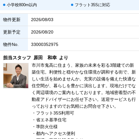
小学校800m以内
フラット35Sに対応
物件更新
2026/08/03
更新予定
2026/08/20
物件No.
33000352975
担当スタッフ
原田 和幸
より
市川市鬼高に住まう、家族の未来を彩る3階建ての新
築住宅。利便性と穏やかな住環境が調和する街で、新
しい生活を始めませんか。充実の設備を備えた快適な
住空間が、暮らしを豊かに演出します。現地だけでな
く周辺環境のご案内もしております。地域密着型の不
動産アドバイザーにお任せ下さい。送迎サービスも行
っておりますのでお気軽にお問合せ下さい。
・フラット35S利用可
・省エネ基準住宅
・準防火仕様
・都内へアクセス便利