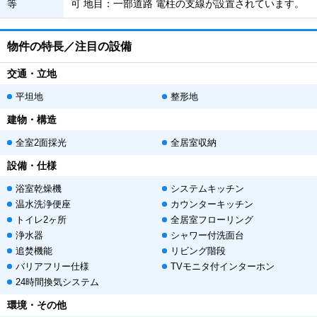
等
可 地目：一部道路 電柱の支線が設置されています。
物件の特長／注目の設備
交通・立地
平坦地
整形地
建物・構造
全室2面採光
全居室収納
設備・仕様
浴室乾燥機
システムキッチン
温水洗浄便座
カウンターキッチン
トイレ2ヶ所
全居室フローリング
浄水器
シャワー付洗面台
追焚機能
リビング階段
バリアフリー仕様
TVモニタ付インターホン
24時間換気システム
環境・その他