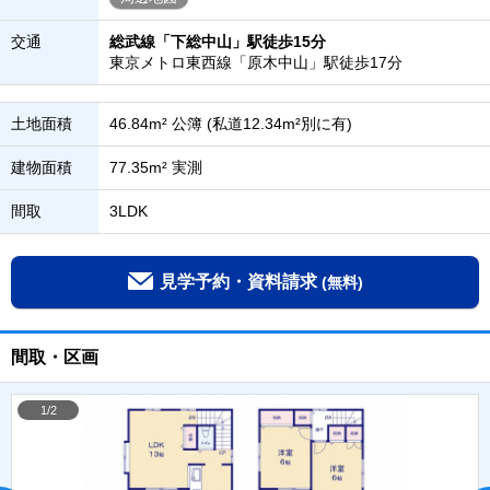
交通
総武線「下総中山」駅徒歩15分
東京メトロ東西線「原木中山」駅徒歩17分
土地面積
46.84m² 公簿 (私道12.34m²別に有)
建物面積
77.35m² 実測
間取
3LDK
見学予約・資料請求
(無料)
間取・区画
1/2