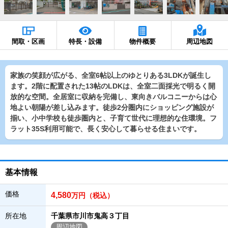
間取・区画
特長・設備
物件概要
周辺地図
家族の笑顔が広がる、全室6帖以上のゆとりある3LDKが誕生し
ます。2階に配置された13帖のLDKは、全室二面採光で明るく開
放的な空間。全居室に収納を完備し、東向きバルコニーからは心
地よい朝陽が差し込みます。徒歩2分圏内にショッピング施設が
揃い、小中学校も徒歩圏内と、子育て世代に理想的な住環境。フ
ラット35S利用可能で、長く安心して暮らせる住まいです。
基本情報
価格
4,580
万円（税込）
所在地
千葉県市川市鬼高３丁目
周辺地図