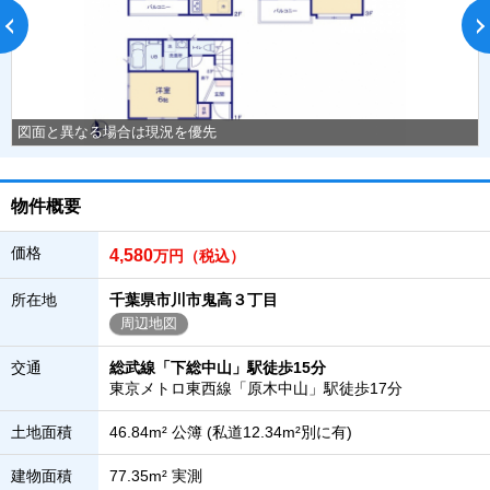
図面と異なる場合は現況を優先
物件概要
価格
4,580
万円（税込）
所在地
千葉県市川市鬼高３丁目
周辺地図
交通
総武線「下総中山」駅徒歩15分
東京メトロ東西線「原木中山」駅徒歩17分
土地面積
46.84m² 公簿 (私道12.34m²別に有)
建物面積
77.35m² 実測