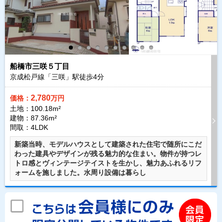
船橋市三咲５丁目
京成松戸線「三咲」駅徒歩
4
分
2,780
価格：
万円
土地：100.18m²
建物：87.36m²
間取：4LDK
新築当時、モデルハウスとして建築された住宅で随所にこだ
わった建具やデザインが残る魅力的な住まい。物件が持つレ
トロ感とヴィンテージテイストを生かし、魅力あふれるリフ
ォームを施しました。水周り設備は暮らし