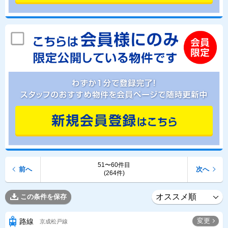
51〜60件目
前へ
次へ
(264件)
この条件を保存
変更
路線
京成松戸線