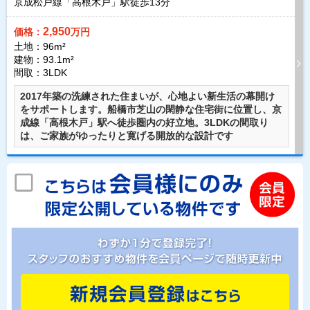
京成松戸線「高根木戸」駅徒歩
13
分
2,950
価格：
万円
土地：96m²
建物：93.1m²
間取：3LDK
2017年築の洗練された住まいが、心地よい新生活の幕開け
をサポートします。船橋市芝山の閑静な住宅街に位置し、京
成線「高根木戸」駅へ徒歩圏内の好立地。3LDKの間取り
は、ご家族がゆったりと寛げる開放的な設計です