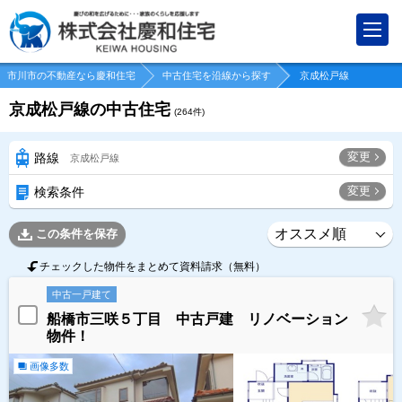
市川市の不動産なら慶和住宅
中古住宅を沿線から探す
京成松戸線
京成松戸線の中古住宅
(
264
件)
変更
路線
京成松戸線
変更
検索条件
この条件を保存
チェックした物件をまとめて資料請求（無料）
中古一戸建て
船橋市三咲５丁目 中古戸建 リノベーション
物件！
画像多数