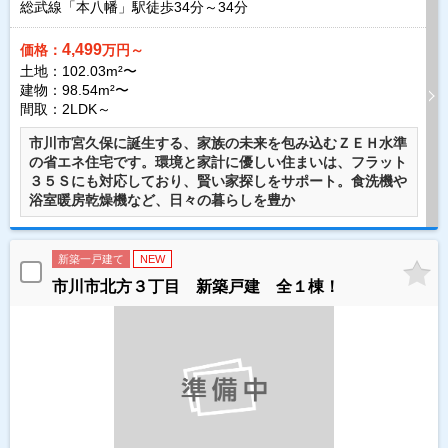
総武線「本八幡」駅徒歩
34
分～
34
分
4,499
価格：
万円～
土地：102.03m²〜
建物：98.54m²〜
間取：2LDK～
市川市宮久保に誕生する、家族の未来を包み込むＺＥＨ水準
の省エネ住宅です。環境と家計に優しい住まいは、フラット
３５Ｓにも対応しており、賢い家探しをサポート。食洗機や
浴室暖房乾燥機など、日々の暮らしを豊か
新築一戸建て
NEW
市川市北方３丁目 新築戸建 全１棟！