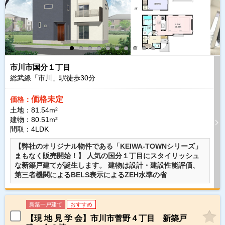
市川市国分１丁目
総武線「市川」駅徒歩
30
分
価格未定
価格：
土地：81.54m²
建物：80.51m²
間取：4LDK
【弊社のオリジナル物件である「KEIWA-TOWNシリーズ」
まもなく販売開始！】 人気の国分１丁目にスタイリッシュ
な新築戸建てが誕生します。 建物は設計・建設性能評価、
第三者機関によるBELS表示によるZEH水準の省
新築一戸建て
おすすめ
【現 地 見 学 会】市川市菅野４丁目 新築戸