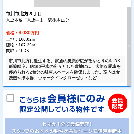
市川市北方３丁目
京成本線「京成中山」駅徒歩
15
分
6,080
価格：
万円
土地：160.82m²
建物：107.26m²
間取：4LDK
市川市北方に誕生する、家族の笑顔が広がるゆとりの4LDK
新築邸宅。約160平米の広々とした敷地には、大切な愛車を
停められる2台分の駐車スペースを確保しました。室内は食
洗機や浄水器、ウォークインクローゼットなど