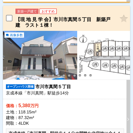
新築一戸建て
おすすめ
【現 地 見 学 会】市川市真間５丁目 新築戸
建 ラスト１棟！
画像多数
市川市真間５丁目
オープンハウス開催
京成本線「市川真間」駅徒歩
14
分
5,380
価格：
万円
土地：118.15m²
建物：87.32m²
間取：4LDK