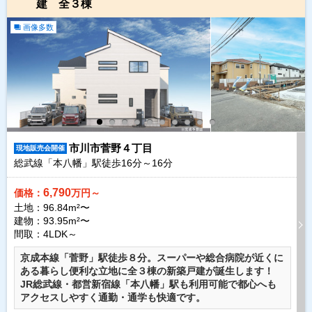
建 全３棟
画像多数
市川市菅野４丁目
現地販売会開催
総武線「本八幡」駅徒歩
16
分～
16
分
6,790
価格：
万円～
土地：96.84m²〜
建物：93.95m²〜
間取：4LDK～
京成本線「菅野」駅徒歩８分。スーパーや総合病院が近くに
ある暮らし便利な立地に全３棟の新築戸建が誕生します！
JR総武線・都営新宿線「本八幡」駅も利用可能で都心へも
アクセスしやすく通勤・通学も快適です。