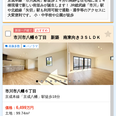
京成本線「市川真間」駅徒歩１４分の閑静な住宅地に全１４
棟現場で新しい街並みが誕生します！ JR総武線「市川」駅
や北総線「矢切」駅も利用可能で通勤・通学等のアクセスに
大変便利です。 小・中学校や公園が徒歩
新築一戸建て
おすすめ
市川市八幡６丁目 新築 南東向き３ＳＬＤＫ
画像多数
パノラマ
市川市八幡６丁目
京成本線「京成八幡」駅徒歩
18
分
6,499
価格：
万円
土地：99.74m²