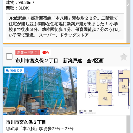
建物：99.36m²
間取：3LDK
JR総武線・都営新宿線「本八幡」駅徒歩２２分。二階建て
住宅が建ち並ぶ閑静な住宅地に新築戸建が出ました！ 小学
校まで徒歩３分、幼稚園徒歩４分、保育園徒歩７分のうれし
い子育て環境。 スーパー、ドラッグストア
新築一戸建て
NEW
市川市宮久保２丁目 新築戸建 全2区画
画像多数
市川市宮久保２丁目
総武線「本八幡」駅徒歩
27
分～
27
分