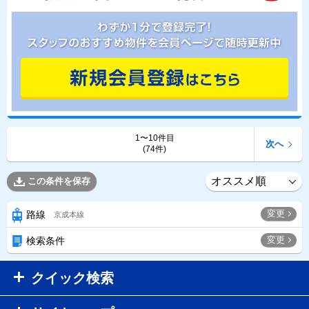
1〜10件目
次へ
(74件)
この条件を保存
変更
路線
京成本線
変更
検索条件
クイック検索