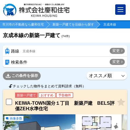
市川市の不動産なら慶和住宅
新築一戸建てを沿線から探す
京成本線
京成本線の新築一戸建て
(
74
件)
変更
路線
京成本線
変更
検索条件
この条件を保存
チェックした物件をまとめて資料請求（無料）
新築一戸建て
おすすめ
予告物件
KEIWA-TOWN国分１丁目 新築戸建 BELS評
価ZEH水準住宅
画像多数