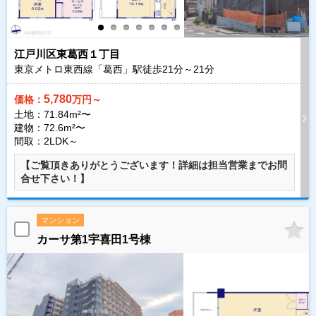
江戸川区東葛西１丁目
東京メトロ東西線「葛西」駅徒歩
21
分～
21
分
5,780
価格：
万円～
土地：71.84m²〜
建物：72.6m²〜
間取：2LDK～
【ご覧頂きありがとうございます！詳細は担当営業までお問
合せ下さい！】
マンション
カーサ第1宇喜田1号棟