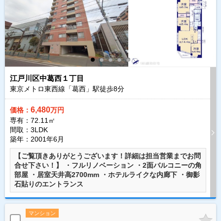
江戸川区中葛西１丁目
東京メトロ東西線「葛西」駅徒歩
8
分
6,480
価格：
万円
専有：72.11㎡
間取：3LDK
築年：2001年6月
【ご覧頂きありがとうございます！詳細は担当営業までお問
合せ下さい！】 ・フルリノベーション ・2面バルコニーの角
部屋 ・居室天井高2700mm ・ホテルライクな内廊下 ・御影
石貼りのエントランス
マンション