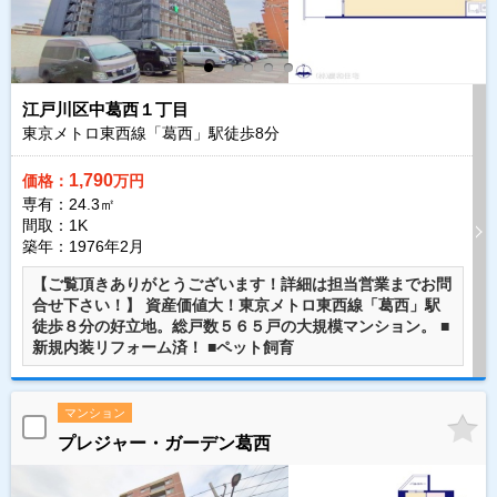
江戸川区中葛西１丁目
東京メトロ東西線「葛西」駅徒歩
8
分
1,790
価格：
万円
専有：24.3㎡
間取：1K
築年：1976年2月
【ご覧頂きありがとうございます！詳細は担当営業までお問
合せ下さい！】 資産価値大！東京メトロ東西線「葛西」駅
徒歩８分の好立地。総戸数５６５戸の大規模マンション。 ■
新規内装リフォーム済！ ■ペット飼育
マンション
プレジャー・ガーデン葛西