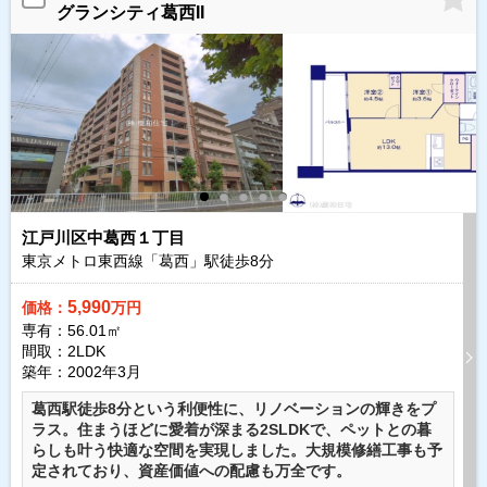
グランシティ葛西II
江戸川区中葛西１丁目
東京メトロ東西線「葛西」駅徒歩
8
分
5,990
価格：
万円
専有：56.01㎡
間取：2LDK
築年：2002年3月
葛西駅徒歩8分という利便性に、リノベーションの輝きをプ
ラス。住まうほどに愛着が深まる2SLDKで、ペットとの暮
らしも叶う快適な空間を実現しました。大規模修繕工事も予
定されており、資産価値への配慮も万全です。