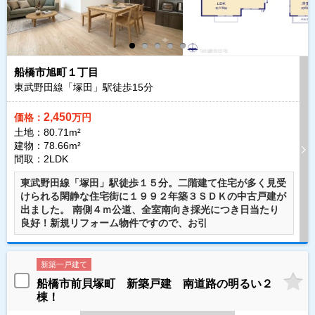
船橋市旭町１丁目
東武野田線「塚田」駅徒歩
15
分
2,450
価格：
万円
土地：80.71m²
建物：78.66m²
間取：2LDK
東武野田線「塚田」駅徒歩１５分。二階建て住宅が多く見受
けられる閑静な住宅街に１９９２年築３ＳＤＫの中古戸建が
出ました。 南側４ｍ公道、全室南向き採光につき日当たり
良好！新規リフォーム物件ですので、お引
新築一戸建て
船橋市前貝塚町 新築戸建 南道路の明るい２
棟！