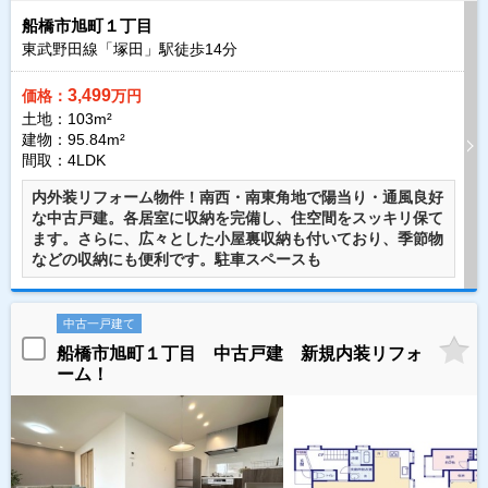
船橋市旭町１丁目
東武野田線「塚田」駅徒歩
14
分
3,499
価格：
万円
土地：103m²
建物：95.84m²
間取：4LDK
内外装リフォーム物件！南西・南東角地で陽当り・通風良好
な中古戸建。各居室に収納を完備し、住空間をスッキリ保て
ます。さらに、広々とした小屋裏収納も付いており、季節物
などの収納にも便利です。駐車スペースも
中古一戸建て
船橋市旭町１丁目 中古戸建 新規内装リフォ
ーム！