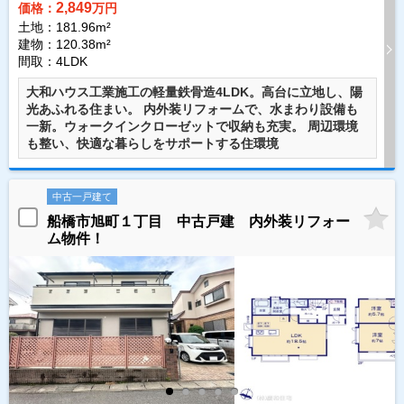
2,849
価格：
万円
土地：181.96m²
建物：120.38m²
間取：4LDK
大和ハウス工業施工の軽量鉄骨造4LDK。高台に立地し、陽
光あふれる住まい。 内外装リフォームで、水まわり設備も
一新。ウォークインクローゼットで収納も充実。 周辺環境
も整い、快適な暮らしをサポートする住環境
中古一戸建て
船橋市旭町１丁目 中古戸建 内外装リフォー
ム物件！