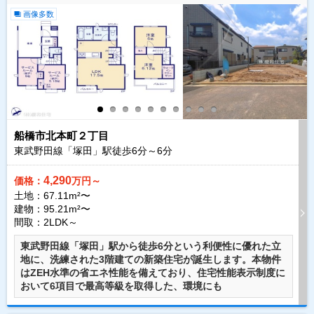
画像多数
船橋市北本町２丁目
東武野田線「塚田」駅徒歩
6
分～
6
分
4,290
価格：
万円～
土地：67.11m²〜
建物：95.21m²〜
間取：2LDK～
東武野田線「塚田」駅から徒歩6分という利便性に優れた立
地に、洗練された3階建ての新築住宅が誕生します。本物件
はZEH水準の省エネ性能を備えており、住宅性能表示制度に
おいて6項目で最高等級を取得した、環境にも