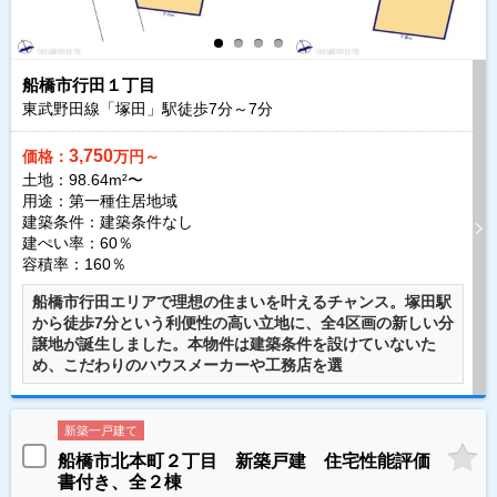
船橋市行田１丁目
東武野田線「塚田」駅徒歩
7
分～
7
分
3,750
価格：
万円～
土地：98.64m²〜
用途：第一種住居地域
建築条件：
建築条件なし
建ぺい率：60％
容積率：160％
船橋市行田エリアで理想の住まいを叶えるチャンス。塚田駅
から徒歩7分という利便性の高い立地に、全4区画の新しい分
譲地が誕生しました。本物件は建築条件を設けていないた
め、こだわりのハウスメーカーや工務店を選
新築一戸建て
船橋市北本町２丁目 新築戸建 住宅性能評価
書付き、全２棟