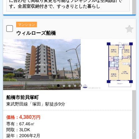
に合わせて間取り変更も可能なフレキシブルな空間設計で
す。全居室収納付きで、すっきりとした暮らし
マンション
ウィルローズ船橋
船橋市前貝塚町
東武野田線「塚田」駅徒歩
9
分
4,380
価格：
万円
専有：67.46㎡
間取：3LDK
築年：2006年2月