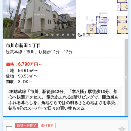
市川市新田１丁目
総武本線「市川」駅徒歩
12
分～
12
分
6,790
価格：
万円～
土地：56.61m²〜
建物：98.53m²〜
間取：3LDK～
JR総武線「市川」駅徒歩12分、「本八幡」駅徒歩13分、都
心へ快適アクセス。 陽光あふれる2階リビングで、開放感あ
ふれる暮らしを。角地ならではの明るさと心地よさを享受。
徒歩4分のスーパーで日々の買い物もスム
新築一戸建て
価格変更