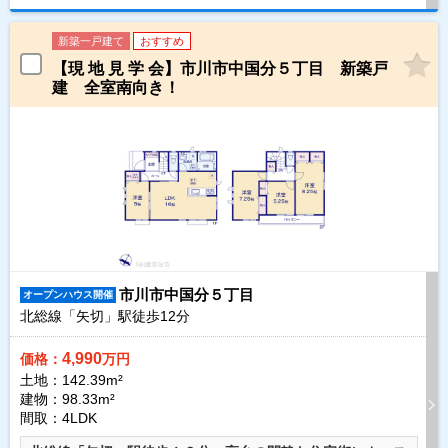
新築一戸建て
おすすめ
【現 地 見 学 会】市川市中国分５丁目 新築戸
建 全室南向き！
市川市中国分５丁目
オープンハウス開催
北総線「矢切」駅徒歩
12
分
4,990
価格：
万円
土地：142.39m²
建物：98.33m²
間取：4LDK