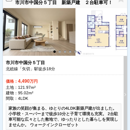
市川市中国分５丁目 新築戸建 ２台駐車可！
市川市中国分５丁目
北総線「矢切」駅徒歩
18
分
4,490
価格：
万円
土地：121.97m²
建物：95.02m²
間取：4LDK
家族の笑顔が集まる、ゆとりの4LDK新築戸建が出ました。
小学校・スーパーまで徒歩10分と子育て環境も充実。 2台駐
車可能な広々とした敷地で、ゆったりとした暮らしを実現し
ませんか。 ウォークインクローゼット