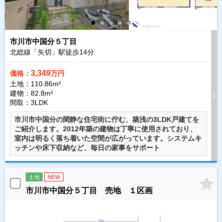
市川市中国分５丁目
北総線「矢切」駅徒歩
14
分
3,349
価格：
万円
土地：110.86m²
建物：82.8m²
間取：3LDK
市川市中国分の閑静な住宅街に佇む、築浅の3LDK戸建てを
ご紹介します。2012年築の建物は丁寧に使用されており、
室内は明るく落ち着いた空間が広がっています。システムキ
ッチンや床下収納など、毎日の家事をサポート
土地
NEW
市川市中国分５丁目 売地 １区画