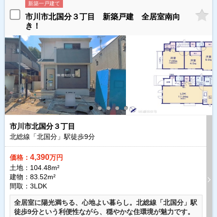
新築一戸建て
市川市北国分３丁目 新築戸建 全居室南向
き！
市川市北国分３丁目
北総線「北国分」駅徒歩
9
分
4,390
価格：
万円
土地：104.48m²
建物：83.52m²
間取：3LDK
全居室に陽光満ちる、心地よい暮らし。北総線「北国分」駅
徒歩9分という利便性ながら、穏やかな住環境が魅力です。