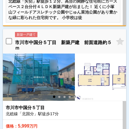
北総線「矢切」駅徒歩１２分、高台の閑静な住宅街にカース
ペース２台分付４ＬＤＫ新築戸建が出ました！ 近くに小塚
山フィールドアスレチック公園やじゅん菜池公園があり豊か
な緑に彩られた住宅街です。 小学校は徒
新築一戸建て
市川市中国分５丁目 新築戸建 前面道路約５
ｍ
市川市中国分５丁目
北総線「北国分」駅徒歩
17
分
5,999
価格：
万円