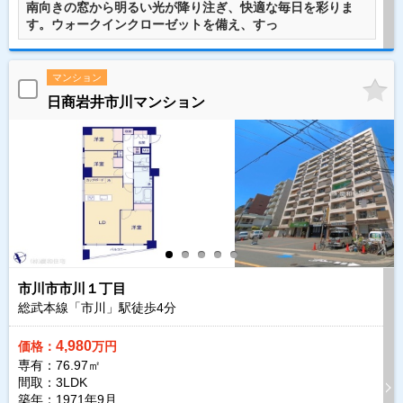
南向きの窓から明るい光が降り注ぎ、快適な毎日を彩りま
す。ウォークインクローゼットを備え、すっ
マンション
日商岩井市川マンション
市川市市川１丁目
総武本線「市川」駅徒歩
4
分
4,980
価格：
万円
専有：76.97㎡
間取：3LDK
築年：1971年9月