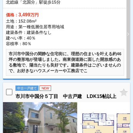
北総線「北国分」駅徒歩
15
分
3,499
価格：
万円
土地：152.08m²
用途：第一種低層住居専用地域
建築条件：
建築条件なし
建ぺい率：40％
容積率：80％
市川市中国分の閑静な住宅街に、理想の住まいを叶える約46
坪の整形地が登場しました。南東側道路に面した開放感のあ
る敷地で、陽当たりも良好です。建築条件はございませんの
で、お好きなハウスメーカーや工務店でこ
中古一戸建て
NEW
市川市中国分５丁目 中古戸建 LDK15帖以上