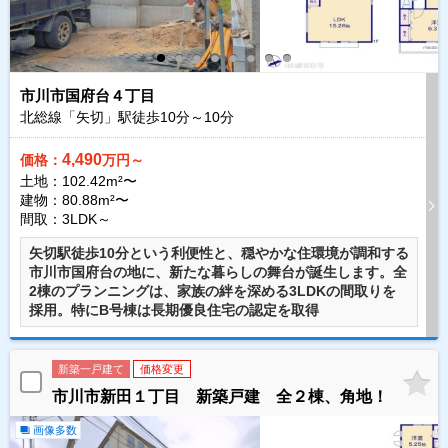
市川市国府台４丁目
北総線「矢切」駅徒歩
10
分～
10
分
4,490
価格：
万円～
土地：102.42m²〜
建物：80.88m²〜
間取：3LDK～
矢切駅徒歩10分という利便性と、穏やかな住環境が調和する
市川市国府台の地に、新たな暮らしの舞台が誕生します。全
2棟のプランニングは、家族の絆を深める3LDKの間取りを
採用。特にB号棟は長期優良住宅の認定を取得
新築一戸建て
価格変更
市川市新田１丁目 新築戸建 全２棟、角地！
画像多数