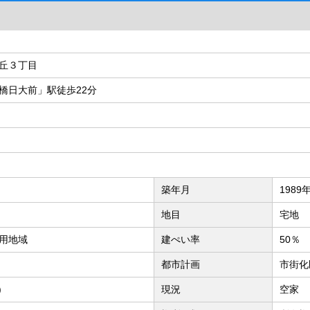
丘３丁目
橋日大前」駅徒歩22分
築年月
1989
地目
宅地
用地域
建ぺい率
50％
都市計画
市街化
)
現況
空家