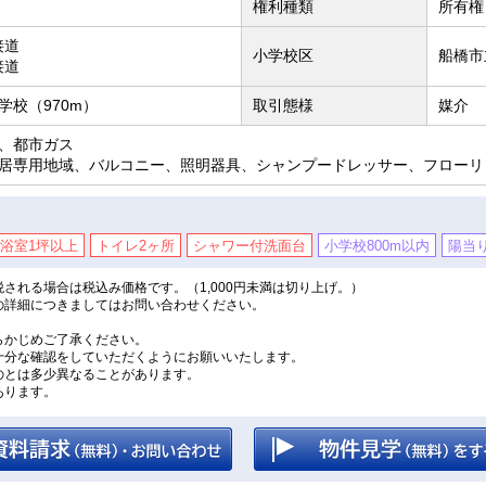
権利種類
所有権
接道
小学校区
船橋市
接道
学校（970m）
取引態様
媒介
、都市ガス
居専用地域、バルコニー、照明器具、シャンプードレッサー、フローリ
浴室1坪以上
トイレ2ヶ所
シャワー付洗面台
小学校800m以内
陽当
される場合は税込み価格です。（1,000円未満は切り上げ。）
の詳細につきましてはお問い合わせください。
。
らかじめご了承ください。
十分な確認をしていただくようにお願いいたします。
のとは多少異なることがあります。
あります。