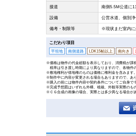
接道
南側5.5M公道に1
設備
公営水道、個別浄
備考・制限等
※現状まだ室内に
こだわり項目
平坦地
南側道路
LDK15帖以上
南向き
※価格は物件の代金総額を表示しており、消費税が課税
税率は引き渡し時期により異なりますので、各物件
※敷地権利が借地権のものは価格に権利金を含みます
※制作中に内容が変更される場合もありますので、あ
※購入の前には物件内容や契約条件についてご自身で
※完成予想図はいずれも外構、植栽、外観等実際のも
※ＣＧ合成の画像の場合、実際とは多少異なる場合が