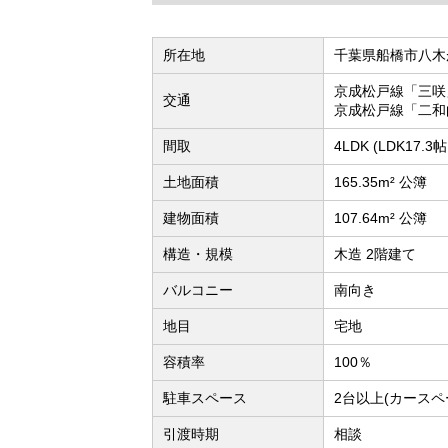
所在地
千葉県船橋市八木
京成松戸線「三咲
交通
京成松戸線「二和
間取
4LDK (LDK17
土地面積
165.35m² 公簿
建物面積
107.64m² 公簿
構造・規模
木造 2階建て
バルコニー
南向き
地目
宅地
容積率
100％
駐車スペース
2台以上(カースペ
引渡時期
相談