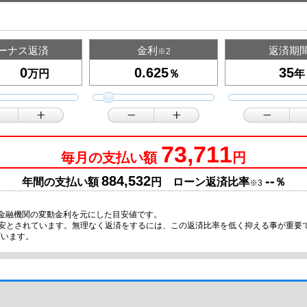
ーナス返済
金利
返済期
※2
万円
％
年
73,711
毎月の支払い額
円
884,532
--
年間の支払い額
円 ローン返済比率
％
※3
金融機関の変動金利を元にした目安値です。
目安とされています。無理なく返済をするには、この返済比率を低く抑える事が重要
ざいます。