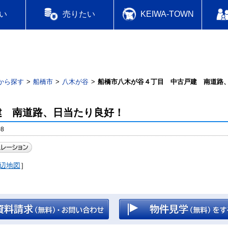
い
売りたい
KEIWA-TOWN
から探す
船橋市
八木が谷
船橋市八木が谷４丁目 中古戸建 南道路
建 南道路、日当たり良好！
8
辺地図
］