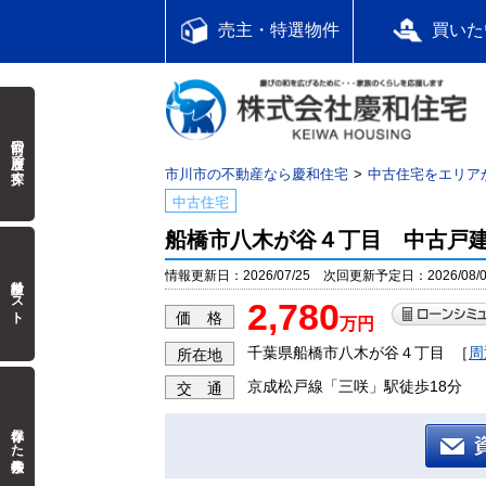
売主・特選物件
買いた
前回の履歴で探す
市川市の不動産なら慶和住宅
中古住宅をエリア
中古住宅
船橋市八木が谷４丁目 中古戸
情報更新日：2026/07/25 次回更新予定日：2026/08/0
検討中リスト
2,780
価 格
万円
千葉県船橋市八木が谷４丁目
［
周
所在地
京成松戸線「三咲」駅徒歩18分
交 通
保存した検索条件