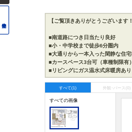
【ご覧頂きありがとうございます
■南道路につき日当たり良好
■小・中学校まで徒歩6分圏内
■大通りから一本入った閑静な住宅
■カースペース3台可（車種制限有
■リビングにガス温水式床暖房あり
すべて(1)
外観･パース(0)
すべての画像