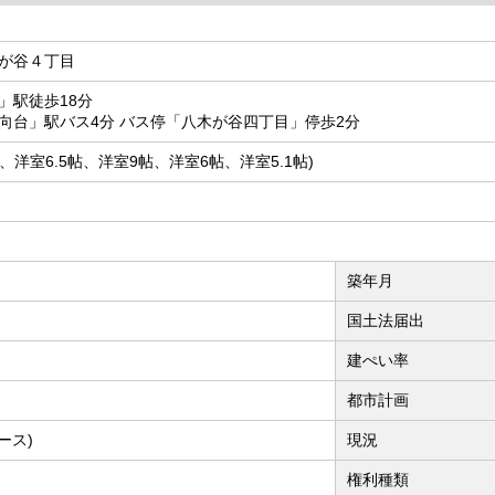
が谷４丁目
」駅徒歩18分
向台」駅バス4分 バス停「八木が谷四丁目」停歩2分
.3帖、洋室6.5帖、洋室9帖、洋室6帖、洋室5.1帖)
築年月
国土法届出
建ぺい率
都市計画
ース)
現況
権利種類