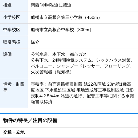
接道
南西側4M私道に接道
小学校区
船橋市立高根台第三小学校（450m）
中学校区
船橋市立高根台中学校（800m）
取引態様
媒介
設備
公営水道、本下水、都市ガス
公共下水、24時間換気システム、シックハウス対策、
バルコニー、シャンプードレッサー、フローリング、
火災警報器（報知機）
備考・制限
容積率：前面道路幅員制限 法22条区域 20m第1種高
等
度地区 下水道処理区域 宅地造成等工事規制区域 日影
規制4-2.5h/4m 私道の通行、配管工事等に関する承諾
願書取得済
物件の特長／注目の設備
交通・立地