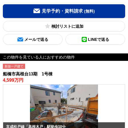
見学予約・資料請求
(無料)
検討リスト
メールで送る
LINEで送る
この物件を見ている人におすすめの物件
新築一戸建て
船橋市高根台13期 1号棟
4,599万円
京成松戸線「高根木戸」駅徒歩10分