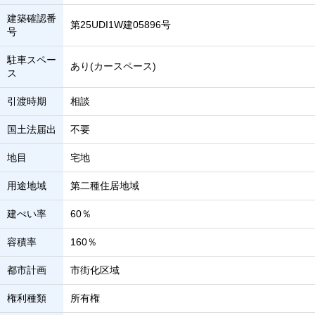
建築確認番
第25UDI1W建05896号
号
駐車スペー
あり(カースペース)
ス
引渡時期
相談
国土法届出
不要
地目
宅地
用途地域
第二種住居地域
建ぺい率
60％
容積率
160％
都市計画
市街化区域
権利種類
所有権