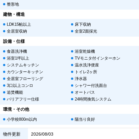
整形地
建物・構造
LDK15帖以上
床下収納
全居室収納
全室2面採光
設備・仕様
食器洗浄機
浴室乾燥機
浴室1坪以上
TVモニタ付インターホン
システムキッチン
温水洗浄便座
カウンターキッチン
トイレ2ヶ所
全居室フローリング
浄水器
3口以上コンロ
シャワー付洗面台
追焚機能
オートバス
バリアフリー仕様
24時間換気システム
環境・その他
小学校800m以内
陽当り良好
物件更新
2026/08/03