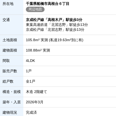
所在地
千葉県船橋市高根台６丁目
周辺地図
交通
京成松戸線「高根木戸」駅徒歩3分
東葉高速鉄道「北習志野」駅徒歩13分
京成松戸線「北習志野」駅徒歩13分
土地面積
105.8m² 実測 (私道19.63m²別に有)
建物面積
108.88m² 実測
間取
4LDK
販売戸数
1戸
総戸数
全1戸
構造・規模
木造 2階建て
築年・入居
2026年3月
建物現況
完成済