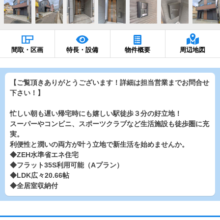
間取・区画
特長・設備
物件概要
周辺地図
【ご覧頂きありがとうございます！詳細は担当営業までお問合せ
下さい！】
忙しい朝も遅い帰宅時にも嬉しい駅徒歩３分の好立地！
スーパーやコンビニ、スポーツクラブなど生活施設も徒歩圏に充
実。
利便性と潤いの両方が叶う立地で新生活を始めませんか。
◆ZEH水準省エネ住宅
◆フラット35S利用可能（Aプラン）
◆LDK広々20.66帖
◆全居室収納付