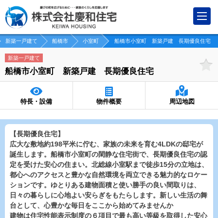
新築一戸建て
船橋市
小室町
船橋市小室町 新築戸建 長期優良住宅
新築一戸建て
船橋市小室町 新築戸建 長期優良住宅
特長・設備
物件概要
周辺地図
【長期優良住宅】
広大な敷地約198平米に佇む、家族の未来を育む4LDKの邸宅が
誕生します。船橋市小室町の閑静な住宅街で、長期優良住宅の認
定を受けた安心の住まい。北総線小室駅まで徒歩15分の立地は、
都心へのアクセスと豊かな自然環境を両立できる魅力的なロケー
ションです。ゆとりある建物面積と使い勝手の良い間取りは、
日々の暮らしに心地よい安らぎをもたらします。新しい生活の舞
台として、心豊かな毎日をここから始めてみませんか
建物は住宅性能表示制度の６項目で最も高い等級を取得した安心