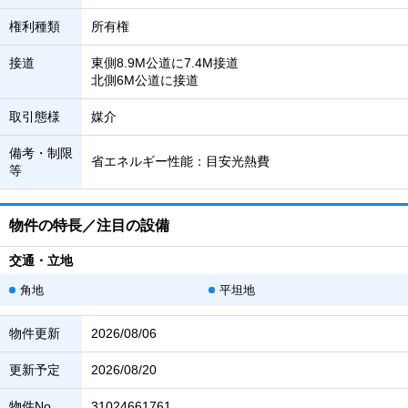
権利種類
所有権
接道
東側8.9M公道に7.4M接道
北側6M公道に接道
取引態様
媒介
備考・制限
省エネルギー性能：目安光熱費
等
物件の特長／注目の設備
交通・立地
角地
平坦地
物件更新
2026/08/06
更新予定
2026/08/20
物件No.
31024661761