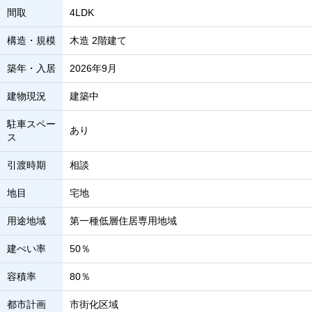
間取
4LDK
構造・規模
木造 2階建て
築年・入居
2026年9月
建物現況
建築中
駐車スペー
あり
ス
引渡時期
相談
地目
宅地
用途地域
第一種低層住居専用地域
建ぺい率
50％
容積率
80％
都市計画
市街化区域