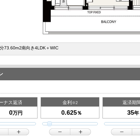
分73.60m2南向き4LDK＋WIC
ン
ーナス返済
金利
返済期
※2
万円
％
年