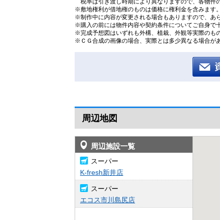
税率は引き渡し時期により異なりますので、各物件
※敷地権利が借地権のものは価格に権利金を含みます
※制作中に内容が変更される場合もありますので、あ
※購入の前には物件内容や契約条件についてご自身で
※完成予想図はいずれも外構、植栽、外観等実際のも
※ＣＧ合成の画像の場合、実際とは多少異なる場合が
周辺地図
周辺施設一覧
スーパー
K-fresh新井店
スーパー
エコス市川島尻店