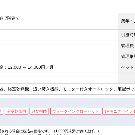
造 7階建て
築年・
引渡時
管理費
管理形
12,000 ～ 14,000円／月
ペット
器、浴室乾燥機、追い焚き機能、モニター付きオートロック、宅配ボッ
器
浴室乾燥機
追焚機能
ウォークインクローゼット
TVモニタ付イン
される場合は税込み価格です。（1,000円未満は切り上げ。）