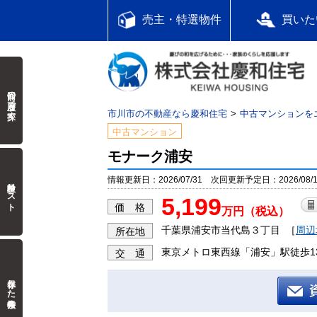
売主・特選物件
買いた
前回の履歴で探す
市川市の不動産なら慶和住宅
中古マンションを
中古マンション
モナーク浦安
情報更新日：2026/07/31 次回更新予定日：2026/08/1
検討中リスト
5,199
価 格
万円（税込）
千葉県浦安市当代島３丁目
［
周辺
所在地
東京メトロ東西線「浦安」駅徒歩1
交 通
保存した検索条件