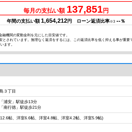
137,851
毎月の支払い額
円
1,654,212
--
年間の支払い額
円 ローン返済比率
％
※3
金融機関の変動金利を元にした目安値です。
目安とされています。無理なく返済をするには、この返済比率を低く抑える事が重要
ざいます。
島３丁目
「浦安」駅徒歩13分
「南行徳」駅徒歩21分
LDK12.6帖、洋室6.6帖、洋室4.8帖、洋室4.2帖、洋室5.9帖)