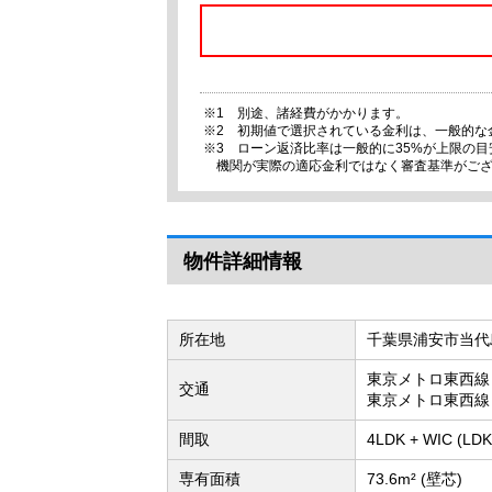
※1 別途、諸経費がかかります。
※2 初期値で選択されている金利は、一般的な
※3 ローン返済比率は一般的に35%が上限の
機関が実際の適応金利ではなく審査基準がご
物件詳細情報
所在地
千葉県浦安市当代
東京メトロ東西線
交通
東京メトロ東西線
間取
4LDK + WIC (
専有面積
73.6m² (壁芯)