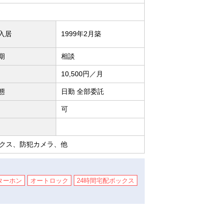
入居
1999年2月築
期
相談
10,500円／月
態
日勤 全部委託
可
クス、防犯カメラ、他
ターホン
オートロック
24時間宅配ボックス