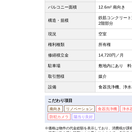
バルコニー面積
12.6m² 南向き
鉄筋コンクリート
構造・規模
2階部分
現況
空室
権利種類
所有権
修繕積立金
14,720円／月
駐車場
敷地内にあり 料金：
取引態様
媒介
設備
食器洗浄機、浄水
こだわり項目
南向き
リノベーション
食器洗浄機
浄水
防犯カメラ
陽当り良好
※価格は物件の代金総額を表示しており、消費税が課税