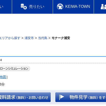
い
売りたい
KEIWA-TOWN
エリアから探す
浦安市
当代島
モナーク浦安
4
地図
］
3分