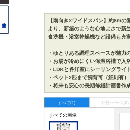
【南向き×ワイドスパン】約8mの
より、新築のような心地よさで新
食洗機・浴室乾燥機など設備も充
・ゆとりある調理スペースが魅力の
・お湯が冷めにくい保温浴槽で入
・LDKと各洋室にシーリングライ
・ペット2匹まで飼育可（細則有）
・将来も安心の長期修繕計画書作
すべて(1)
外観･パース(0)
すべての画像