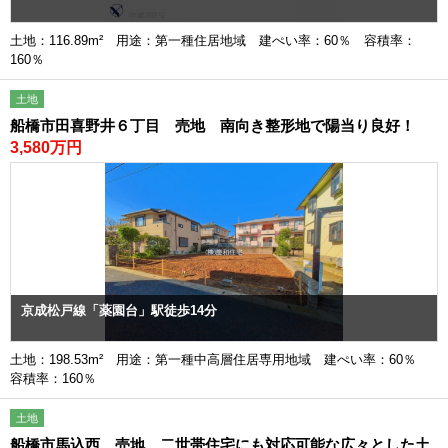
土地：116.89m² 用途：第一種住居地域 建ぺい率：60％ 容積率：
160％
土地
船橋市田喜野井６丁目 売地 南向き整形地で陽当り良好！
3,580万円
京成松戸線「薬園台」駅徒歩14分
土地：198.53m² 用途：第一種中高層住居専用地域 建ぺい率：60％
容積率：160％
土地
船橋市馬込西 売地 二世帯住宅にも対応可能な広々とした土