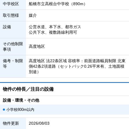
中学校区
船橋市立高根台中学校（890m）
取引態様
媒介
設備
公営水道、本下水、都市ガス
公共下水、複数路線利用可
その他制限
高度地区
事項
備考・制限
高度地区 法22条区域 容積率：前面道路幅員制限 北東
等
側42条2項道路（セットバック0.26平米有、土地面積
別途）
物件の特長／注目の設備
設備・環境・その他
小学校800m以内
物件更新
2026/08/03