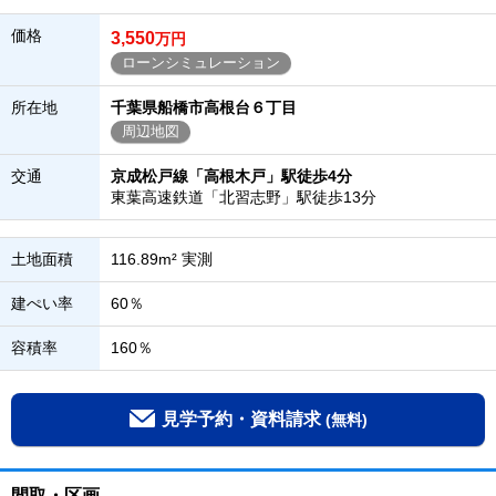
価格
3,550
万円
ローンシミュレーション
所在地
千葉県船橋市高根台６丁目
周辺地図
交通
京成松戸線「高根木戸」駅徒歩4分
東葉高速鉄道「北習志野」駅徒歩13分
土地面積
116.89m² 実測
建ぺい率
60％
容積率
160％
見学予約・資料請求
(無料)
間取・区画