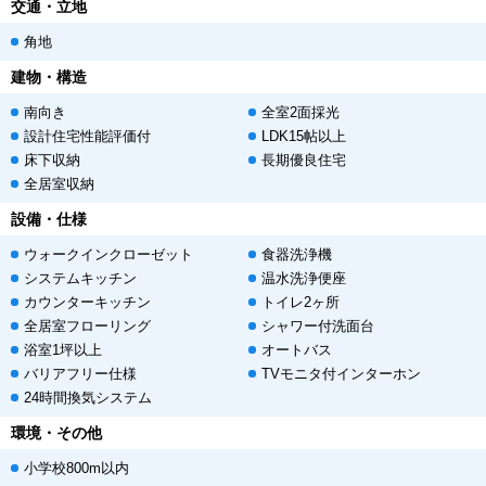
交通・立地
角地
建物・構造
南向き
全室2面採光
設計住宅性能評価付
LDK15帖以上
床下収納
長期優良住宅
全居室収納
設備・仕様
ウォークインクローゼット
食器洗浄機
システムキッチン
温水洗浄便座
カウンターキッチン
トイレ2ヶ所
全居室フローリング
シャワー付洗面台
浴室1坪以上
オートバス
バリアフリー仕様
TVモニタ付インターホン
24時間換気システム
環境・その他
小学校800m以内