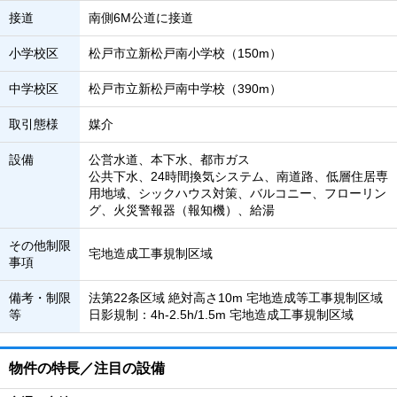
接道
南側6M公道に接道
小学校区
松戸市立新松戸南小学校（150m）
中学校区
松戸市立新松戸南中学校（390m）
取引態様
媒介
設備
公営水道、本下水、都市ガス
公共下水、24時間換気システム、南道路、低層住居専
用地域、シックハウス対策、バルコニー、フローリン
グ、火災警報器（報知機）、給湯
その他制限
宅地造成工事規制区域
事項
備考・制限
法第22条区域 絶対高さ10m 宅地造成等工事規制区域
等
日影規制：4h-2.5h/1.5m 宅地造成工事規制区域
物件の特長／注目の設備