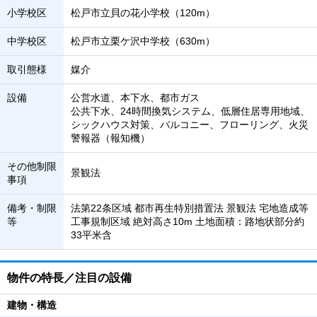
小学校区
松戸市立貝の花小学校（120m）
中学校区
松戸市立栗ケ沢中学校（630m）
取引態様
媒介
設備
公営水道、本下水、都市ガス
公共下水、24時間換気システム、低層住居専用地域、
シックハウス対策、バルコニー、フローリング、火災
警報器（報知機）
その他制限
景観法
事項
備考・制限
法第22条区域 都市再生特別措置法 景観法 宅地造成等
等
工事規制区域 絶対高さ10m 土地面積：路地状部分約
33平米含
物件の特長／注目の設備
建物・構造