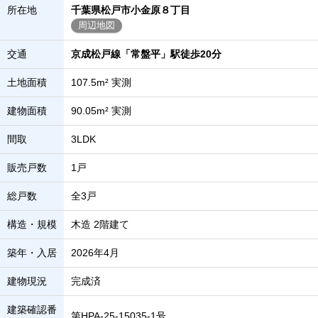
所在地
千葉県松戸市小金原８丁目
周辺地図
交通
京成松戸線「常盤平」駅徒歩20分
土地面積
107.5m² 実測
建物面積
90.05m² 実測
間取
3LDK
販売戸数
1戸
総戸数
全3戸
構造・規模
木造 2階建て
築年・入居
2026年4月
建物現況
完成済
建築確認番
第HPA-25-15035-1号