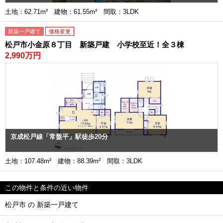
土地：62.71m² 建物：61.55m² 間取：3LDK
新築一戸建て
価格変更
松戸市小金原８丁目 新築戸建 小学校至近！全３棟
2,990万円
京成松戸線「常盤平」駅徒歩20分
土地：107.48m² 建物：88.39m² 間取：3LDK
この物件と条件の近い物件
松戸市 の 新築一戸建て