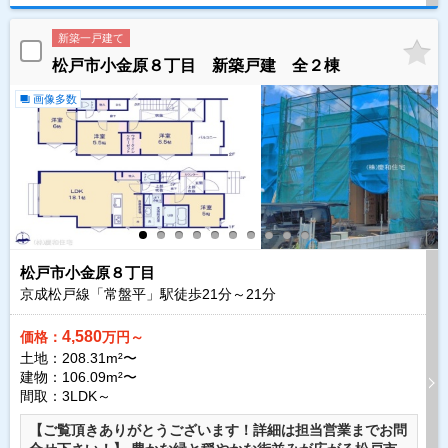
新築一戸建て
松戸市小金原８丁目 新築戸建 全２棟
画像多数
松戸市小金原８丁目
京成松戸線「常盤平」駅徒歩
21
分～
21
分
4,580
価格：
万円～
土地：208.31m²〜
建物：106.09m²〜
間取：3LDK～
【ご覧頂きありがとうございます！詳細は担当営業までお問