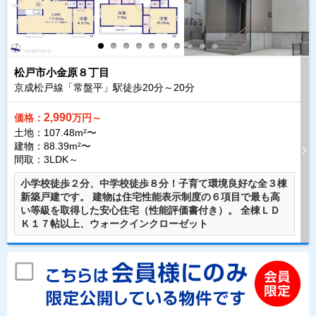
松戸市小金原８丁目
京成松戸線「常盤平」駅徒歩
20
分～
20
分
2,990
価格：
万円～
土地：107.48m²〜
建物：88.39m²〜
間取：3LDK～
小学校徒歩２分、中学校徒歩８分！子育て環境良好な全３棟
新築戸建です。 建物は住宅性能表示制度の６項目で最も高
い等級を取得した安心住宅（性能評価書付き）。 全棟ＬＤ
Ｋ１７帖以上、ウォークインクローゼット