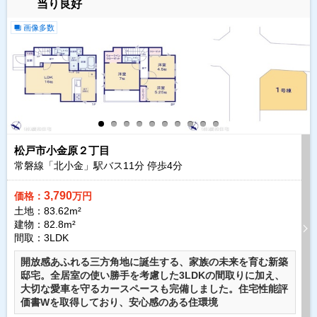
当り良好
画像多数
松戸市小金原２丁目
常磐線「北小金」駅バス
11
分 停歩
4
分
3,790
価格：
万円
土地：83.62m²
建物：82.8m²
間取：3LDK
開放感あふれる三方角地に誕生する、家族の未来を育む新築
邸宅。全居室の使い勝手を考慮した3LDKの間取りに加え、
大切な愛車を守るカースペースも完備しました。住宅性能評
価書Wを取得しており、安心感のある住環境