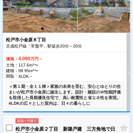
松戸市小金原８丁目
京成松戸線「常盤平」駅徒歩
20
分～
20
分
4,090
価格：
万円～
土地：117.6m²〜
建物：98.95m²〜
間取：4LDK～
＜第１期・全１１棟＞家族の未来を育む、安心とゆとりの住
まいが松戸市小金原に誕生します。設計・建設のＷ性能評価
を取得した長期優良住宅で、高い耐震性と省エネ性を実現。
4LDKの広々とした室内は、日々の暮らしに
新築一戸建て
松戸市小金原２丁目 新築戸建 三方角地で日