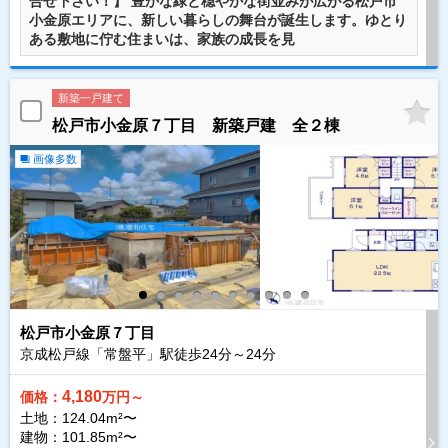
合せ下さい！】 豊かな緑と穏やかな街並みが広がる松戸市
小金原エリアに、新しい暮らしの舞台が誕生します。ゆとり
ある敷地に佇む住まいは、家族の成長を見
新築一戸建て
松戸市小金原７丁目 新築戸建 全２棟
画像多数
松戸市小金原７丁目
京成松戸線「常盤平」駅徒歩
24
分～
24
分
4,180
価格：
万円～
土地：124.04m²〜
建物：101.85m²〜