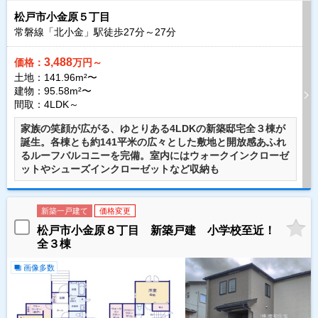
松戸市小金原５丁目
常磐線「北小金」駅徒歩
27
分～
27
分
3,488
価格：
万円～
土地：141.96m²〜
建物：95.58m²〜
間取：4LDK～
家族の笑顔が広がる、ゆとりある4LDKの新築邸宅全３棟が
誕生。各棟とも約141平米の広々とした敷地と開放感あふれ
るルーフバルコニーを完備。室内にはウォークインクローゼ
ットやシューズインクローゼットなど収納も
新築一戸建て
価格変更
松戸市小金原８丁目 新築戸建 小学校至近！
全３棟
画像多数