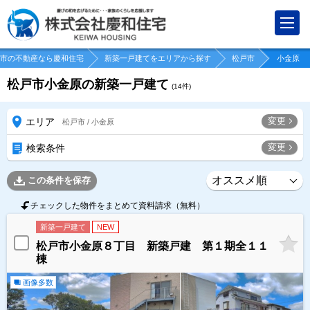
市の不動産なら慶和住宅
新築一戸建てをエリアから探す
松戸市
小金原
松戸市小金原の新築一戸建て
(
14
件)
変更
エリア
松戸市 / 小金原
変更
検索条件
この条件を保存
チェックした物件をまとめて資料請求（無料）
新築一戸建て
NEW
松戸市小金原８丁目 新築戸建 第１期全１１
棟
画像多数