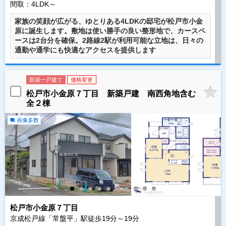
間取：4LDK～
家族の笑顔が広がる、ゆとりある4LDKの邸宅が松戸市小金
原に誕生します。敷地は使い勝手の良い整形地で、カースペ
ースは2台分を確保。2路線2駅が利用可能な立地は、日々の
通勤や通学にも快適なアクセスを提供します
新築一戸建て
価格変更
松戸市小金原７丁目 新築戸建 南西角地含む
全２棟
画像多数
松戸市小金原７丁目
京成松戸線「常盤平」駅徒歩
19
分～
19
分