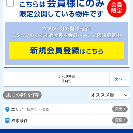
1〜10件目
次へ
(14件)
この条件を保存
変更
エリア
松戸市 / 小金原
変更
検索条件