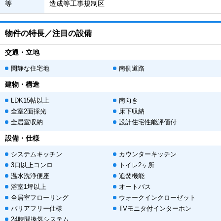
等
造成等工事規制区
物件の特長／注目の設備
交通・立地
閑静な住宅地
南側道路
建物・構造
LDK15帖以上
南向き
全室2面採光
床下収納
全居室収納
設計住宅性能評価付
設備・仕様
システムキッチン
カウンターキッチン
3口以上コンロ
トイレ2ヶ所
温水洗浄便座
追焚機能
浴室1坪以上
オートバス
全居室フローリング
ウォークインクローゼット
バリアフリー仕様
TVモニタ付インターホン
24時間換気システム