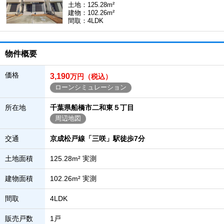
土地：125.28m²
建物：102.26m²
間取：4LDK
物件概要
価格
3,190
万円（税込）
ローンシミュレーション
所在地
千葉県船橋市二和東５丁目
周辺地図
交通
京成松戸線「三咲」駅徒歩7分
土地面積
125.28m² 実測
建物面積
102.26m² 実測
間取
4LDK
販売戸数
1戸