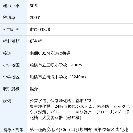
建ぺい率
60％
容積率
200％
都市計画
市街化区域
権利種類
所有権
接道
南側6.01M公道に接道
小学校区
船橋市立三咲小学校（490m）
中学校区
船橋市立御滝中学校（2240m）
取引態様
媒介
設備
公営水道、個別浄化槽、都市ガス
集中浄化槽、24時間換気システム、南道路、シックハ
ウス対策、バルコニー、照明器具、フローリング、浄
化槽、火災警報器（報知機）
備考・制限
第一種高度地区(20m) 日影規制有 法第22条区域 宅地