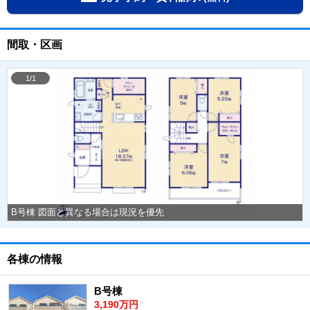
間取・区画
1/1
B号棟 図面と異なる場合は現況を優先
各棟の情報
B号棟
3,190万円