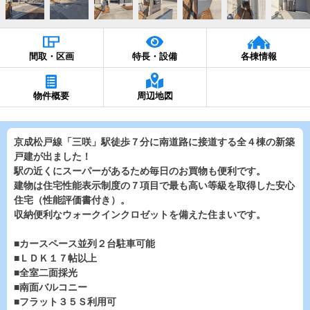
間取・区画
特長・設備
各棟情報
物件概要
周辺地図
京成松戸線「三咲」駅徒歩７分に南道路に接道する全４棟の新築
戸建が出ました！
駅の近くにスーパーがあるため毎日のお買物も便利です。
建物は住宅性能表示制度の７項目で最も高い等級を取得した安心
住宅（性能評価書付き）。
収納便利なウォークインクロゼットを備えた住まいです。
■カースペース並列２台駐車可能
■ＬＤＫ１７帖以上
■全室二面採光
■南面バルコニー
■フラット３５Ｓ利用可