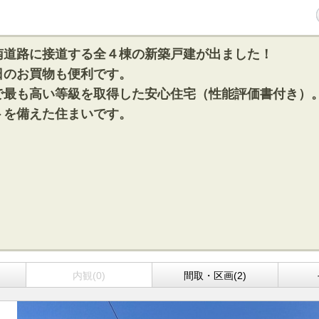
南道路に接道する全４棟の新築戸建が出ました！
日のお買物も便利です。
で最も高い等級を取得した安心住宅（性能評価書付き）
トを備えた住まいです。
)
内観(0)
間取・区画(2)