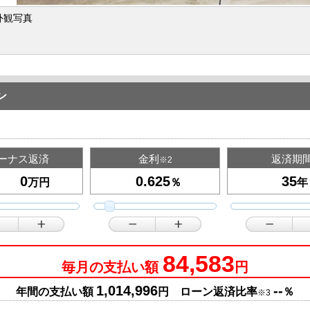
外観写真
ン
ーナス返済
金利
返済期
※2
万円
％
年
84,583
毎月の支払い額
円
1,014,996
--
年間の支払い額
円 ローン返済比率
％
※3