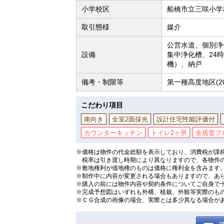
小学校区
船橋市立三咲小学校
取引態様
媒介
公営水道、個別浄
設備
集中浄化槽、24
機）、納戸
備考・制限等
第一種高度地区(2
こだわり項目
南向き
全室2面採光
設計住宅性能評価付
カウンターキッチン
トイレ2ヶ所
全居室フ
※価格は物件の代金総額を表示しており、消費税が課税
税率は引き渡し時期により異なりますので、各物件
※敷地権利が借地権のものは価格に権利金を含みます
※制作中に内容が変更される場合もありますので、あ
※購入の前には物件内容や契約条件についてご自身で
※完成予想図はいずれも外構、植栽、外観等実際のも
※ＣＧ合成の画像の場合、実際とは多少異なる場合が