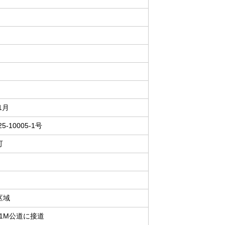
1月
25-10005-1号
可
区域
01M公道に接道