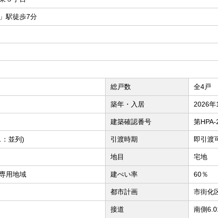
」駅徒歩7分
総戸数
全4戸
築年・入居
2026年
建築確認番号
第HPA-
：並列)
引渡時期
即引渡
地目
宅地
専用地域
建ぺい率
60％
都市計画
市街化
接道
南側6.