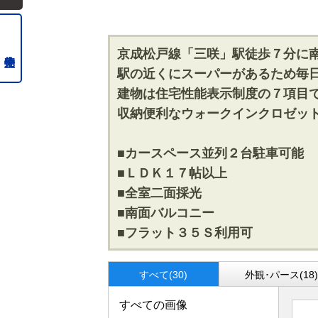
京成松戸線「三咲」駅徒歩７分に
駅の近くにスーパーがあるため毎
建物は住宅性能表示制度の７項目
収納便利なウォークインクロゼッ
■カースペース並列２台駐車可能
■ＬＤＫ１７帖以上
■全室二面採光
■南面バルコニー
■フラット３５Ｓ利用可
すべて(30)
外観･パース(18
すべての画像