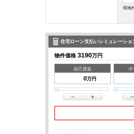
現地
住宅ローン支払いシミュレーショ
3190
物件価格
万円
自己資金
ボ
万円