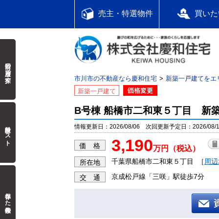
売主・特選物件
買いた
前回の履歴で探す
市川市の不動産なら慶和住宅
新築一戸建てをエ
新築一戸建て
B号棟 船橋市二和東５丁目 新
検討中リスト
情報更新日：2026/08/06 次回更新予定日：2026/08/1
3,190
価 格
万円（税込）
千葉県船橋市二和東５丁目
［
周辺
所在地
京成松戸線「三咲」駅徒歩7分
交 通
保存した検索条件