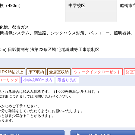
（490m）
中学校区
船橋市立
化槽、都市ガス
時間換気システム、南道路、シックハウス対策、バルコニー、照明器具
0m) 日影規制有 法第22条区域 宅地造成等工事規制区
LDK15帖以上
床下収納
全居室収納
ウォークインクローゼット
浴室
ローリング
小学校800m以内
陽当り良好
される場合は税込み価格です。（1,000円未満は切り上げ。）
の詳細につきましてはお問い合わせください。
。
らかじめご了承ください。
十分な確認をしていただくようにお願いいたします。
のとは多少異なることがあります。
あります。