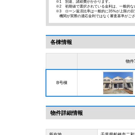
※1 別途、諸経費がかかります。
※2 初期値で選択されている金利は、一般的な
※3 ローン返済比率は一般的に35%が上限の
機関が実際の適応金利ではなく審査基準がご
各棟情報
物件
B号棟
物件詳細情報
所在地
千葉県船橋市二和