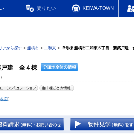
い
売りたい
KEIWA-TOWN
リアから探す
船橋市
二和東
B号棟 船橋市二和東５丁目 新築戸建 
築戸建 全４棟
7
地図
］