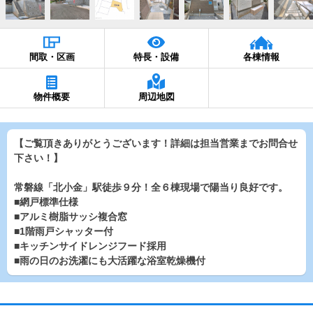
間取・区画
特長・設備
各棟情報
物件概要
周辺地図
【ご覧頂きありがとうございます！詳細は担当営業までお問合せ
下さい！】
常磐線「北小金」駅徒歩９分！全６棟現場で陽当り良好です。
■網戸標準仕様
■アルミ樹脂サッシ複合窓
■1階雨戸シャッター付
■キッチンサイドレンジフード採用
■雨の日のお洗濯にも大活躍な浴室乾燥機付