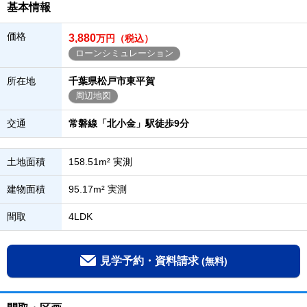
基本情報
価格
3,880
万円（税込）
ローンシミュレーション
所在地
千葉県松戸市東平賀
周辺地図
交通
常磐線「北小金」駅徒歩9分
土地面積
158.51m² 実測
建物面積
95.17m² 実測
間取
4LDK
見学予約・資料請求
(無料)