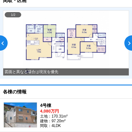
間取・区画
1/2
図面と異なる場合は現況を優先
各棟の情報
4号棟
4,080万円
土地：170.31m²
建物：97.20m²
間取：4LDK