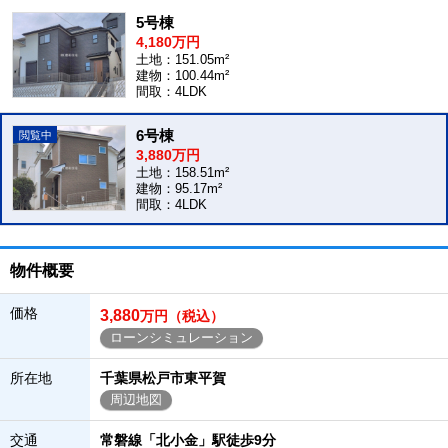
5号棟
4,180万円
土地：151.05m²
建物：100.44m²
間取：4LDK
6号棟
3,880万円
土地：158.51m²
建物：95.17m²
間取：4LDK
物件概要
価格
3,880
万円（税込）
ローンシミュレーション
所在地
千葉県松戸市東平賀
周辺地図
交通
常磐線「北小金」駅徒歩9分