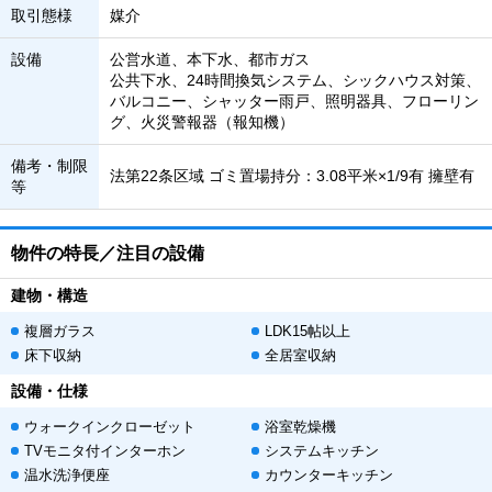
取引態様
媒介
設備
公営水道、本下水、都市ガス
公共下水、24時間換気システム、シックハウス対策、
バルコニー、シャッター雨戸、照明器具、フローリン
グ、火災警報器（報知機）
備考・制限
法第22条区域 ゴミ置場持分：3.08平米×1/9有 擁壁有
等
物件の特長／注目の設備
建物・構造
複層ガラス
LDK15帖以上
床下収納
全居室収納
設備・仕様
ウォークインクローゼット
浴室乾燥機
TVモニタ付インターホン
システムキッチン
温水洗浄便座
カウンターキッチン