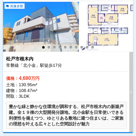
画像多数
松戸市根木内
常磐線「北小金」駅徒歩
17
分
4,680
価格：
万円
土地：130.95m²
建物：108.47m²
間取：3LDK
豊かな緑と静かな住環境が調和する、松戸市根木内の新築戸
建。全１９棟の大型開発分譲地。北小金駅を日常使いできる
利便性を備えつつ、ゆとりある敷地に建つ住まいは、ご家族
の理想を叶える広々とした空間設計が魅力