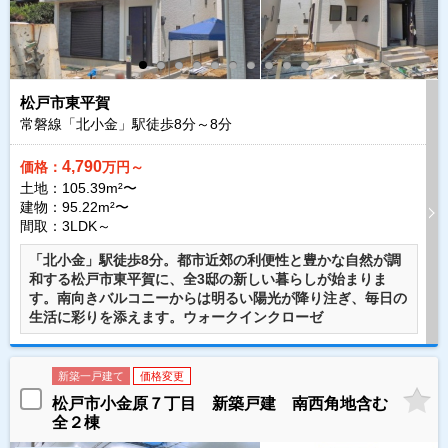
松戸市東平賀
常磐線「北小金」駅徒歩
8
分～
8
分
4,790
価格：
万円～
土地：105.39m²〜
建物：95.22m²〜
間取：3LDK～
「北小金」駅徒歩8分。都市近郊の利便性と豊かな自然が調
和する松戸市東平賀に、全3邸の新しい暮らしが始まりま
す。南向きバルコニーからは明るい陽光が降り注ぎ、毎日の
生活に彩りを添えます。ウォークインクローゼ
新築一戸建て
価格変更
松戸市小金原７丁目 新築戸建 南西角地含む
全２棟