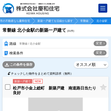
市の不動産なら慶和住宅
新築一戸建てを沿線から探す
常磐線
北小金駅
常磐線 北小金駅の新築一戸建て
(
31
件)
変更
路線
常磐線 / 北小金駅
変更
検索条件
この条件を保存
チェックした物件をまとめて資料請求（無料）
新築一戸建て
NEW
松戸市小金上総町 新築戸建 南道路日当たり
良好