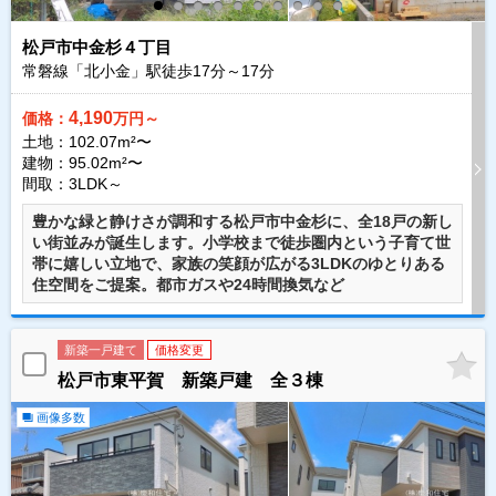
松戸市中金杉４丁目
常磐線「北小金」駅徒歩
17
分～
17
分
4,190
価格：
万円～
土地：102.07m²〜
建物：95.02m²〜
間取：3LDK～
豊かな緑と静けさが調和する松戸市中金杉に、全18戸の新し
い街並みが誕生します。小学校まで徒歩圏内という子育て世
帯に嬉しい立地で、家族の笑顔が広がる3LDKのゆとりある
住空間をご提案。都市ガスや24時間換気など
新築一戸建て
価格変更
松戸市東平賀 新築戸建 全３棟
画像多数