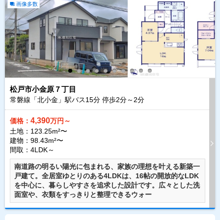
画像多数
松戸市小金原７丁目
常磐線「北小金」駅バス
15
分 停歩
2
分～
2
分
4,390
価格：
万円～
土地：123.25m²〜
建物：98.43m²〜
間取：4LDK～
南道路の明るい陽光に包まれる、家族の理想を叶える新築一
戸建て。全居室ゆとりのある4LDKは、16帖の開放的なLDK
を中心に、暮らしやすさを追求した設計です。広々とした洗
面室や、衣類をすっきりと整理できるウォー