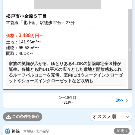
松戸市小金原５丁目
常磐線「北小金」駅徒歩
27
分～
27
分
3,488
価格：
万円～
土地：141.96m²〜
建物：95.58m²〜
間取：4LDK～
家族の笑顔が広がる、ゆとりある4LDKの新築邸宅全３棟が
誕生。各棟とも約141平米の広々とした敷地と開放感あふれ
るルーフバルコニーを完備。室内にはウォークインクローゼ
ットやシューズインクローゼットなど収納も
1〜10件目
次へ
(31件)
この条件を保存
変更
路線
常磐線 / 北小金駅