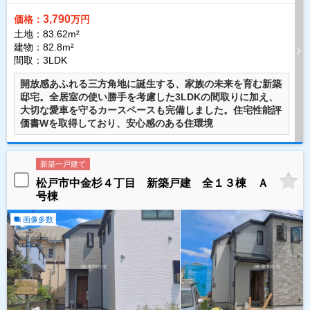
3,790
価格：
万円
土地：83.62m²
建物：82.8m²
間取：3LDK
開放感あふれる三方角地に誕生する、家族の未来を育む新築
邸宅。全居室の使い勝手を考慮した3LDKの間取りに加え、
大切な愛車を守るカースペースも完備しました。住宅性能評
価書Wを取得しており、安心感のある住環境
新築一戸建て
松戸市中金杉４丁目 新築戸建 全１３棟 Ａ
号棟
画像多数