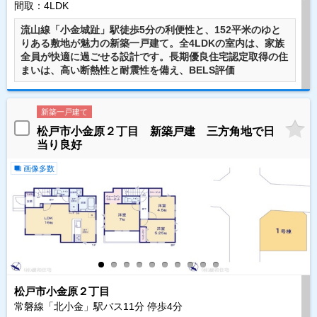
間取：4LDK
流山線「小金城趾」駅徒歩5分の利便性と、152平米のゆと
りある敷地が魅力の新築一戸建て。全4LDKの室内は、家族
全員が快適に過ごせる設計です。長期優良住宅認定取得の住
まいは、高い断熱性と耐震性を備え、BELS評価
新築一戸建て
松戸市小金原２丁目 新築戸建 三方角地で日
当り良好
画像多数
松戸市小金原２丁目
常磐線「北小金」駅バス
11
分 停歩
4
分