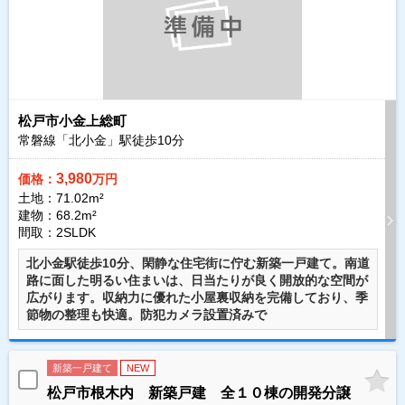
松戸市小金上総町
常磐線「北小金」駅徒歩
10
分
3,980
価格：
万円
土地：71.02m²
建物：68.2m²
間取：2SLDK
北小金駅徒歩10分、閑静な住宅街に佇む新築一戸建て。南道
路に面した明るい住まいは、日当たりが良く開放的な空間が
広がります。収納力に優れた小屋裏収納を完備しており、季
節物の整理も快適。防犯カメラ設置済みで
新築一戸建て
NEW
松戸市根木内 新築戸建 全１０棟の開発分譲