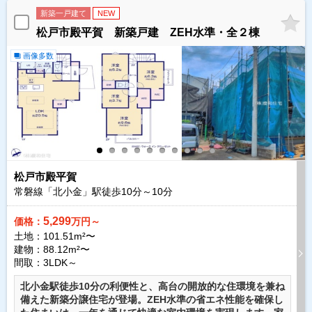
新築一戸建て
NEW
松戸市殿平賀 新築戸建 ZEH水準・全２棟
画像多数
松戸市殿平賀
常磐線「北小金」駅徒歩
10
分～
10
分
5,299
価格：
万円～
土地：101.51m²〜
建物：88.12m²〜
間取：3LDK～
北小金駅徒歩10分の利便性と、高台の開放的な住環境を兼ね
備えた新築分譲住宅が登場。ZEH水準の省エネ性能を確保し