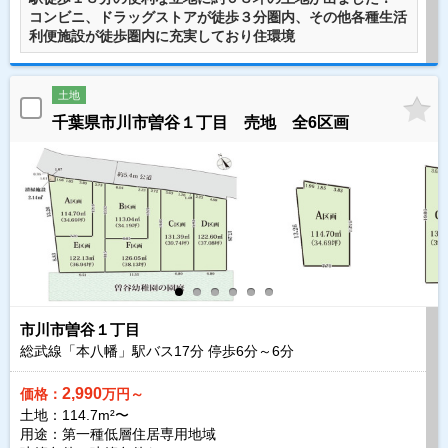
コンビニ、ドラッグストアが徒歩３分圏内、その他各種生活
利便施設が徒歩圏内に充実しており住環境
土地
千葉県市川市曽谷１丁目 売地 全6区画
市川市曽谷１丁目
総武線「本八幡」駅バス
17
分 停歩
6
分～
6
分
2,990
価格：
万円～
土地：114.7m²〜
用途：第一種低層住居専用地域