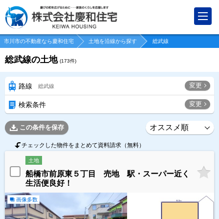
市川市の不動産なら慶和住宅
土地を沿線から探す
総武線
総武線の土地
(
173
件)
変更
路線
総武線
変更
検索条件
この条件を保存
チェックした物件をまとめて資料請求（無料）
土地
船橋市前原東５丁目 売地 駅・スーパー近く
生活便良好！
画像多数