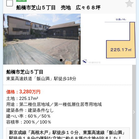
船橋市芝山５丁目 売地 広々６８坪
船橋市芝山５丁目
東葉高速鉄道「飯山満」駅徒歩
18
分
3,280
価格：
万円
土地：225.17m²
用途：第二種住居地域／第一種低層住居専用地域
建築条件：
建築条件なし
建ぺい率：60％／50％
容積率：200％／100％
新京成線「高根木戸」駅徒歩１０分、東葉高速線「飯山満」
駅徒歩１８分の便利な立地に約６８坪の土地が出ました！