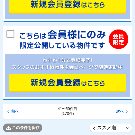
41〜50件目
前へ
次へ
(173件)
この条件を保存