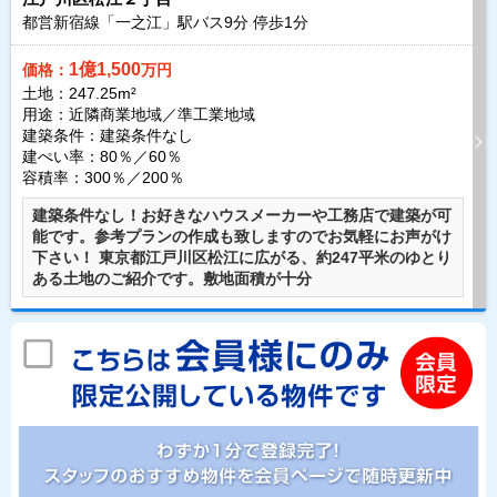
都営新宿線「一之江」駅バス
9
分 停歩
1
分
1億1,500
価格：
万円
土地：247.25m²
用途：近隣商業地域／準工業地域
建築条件：
建築条件なし
建ぺい率：80％／60％
容積率：300％／200％
建築条件なし！お好きなハウスメーカーや工務店で建築が可
能です。参考プランの作成も致しますのでお気軽にお声がけ
下さい！ 東京都江戸川区松江に広がる、約247平米のゆとり
ある土地のご紹介です。敷地面積が十分