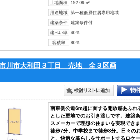
土地面積
192.09m²
用途地域
第一種低層住居専用地域
建築条件
建築条件付
建ぺい率
40％
容積率
80％
市川市大和田３丁目 売地 全３区画
南東側公道6m超に面する開放感あふれ
とした更地でのお引き渡しです。建築
スメーカーで理想の住まいを実現でき
徒歩7分、中学校まで徒歩8分。日々の
と、快適な暮らしをサポートするロケ