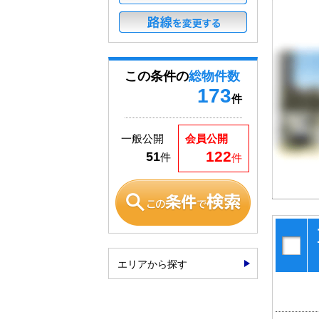
この条件の
総物件数
173
件
一般公開
会員公開
122
51
件
件
エリアから探す