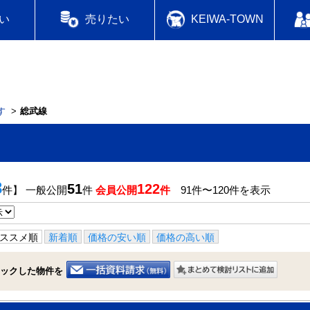
い
売りたい
KEIWA-TOWN
す
総武線
3
51
122
件】 一般公開
件
会員公開
件
91件〜120件を表示
ススメ順
新着順
価格の安い順
価格の高い順
ックした物件を