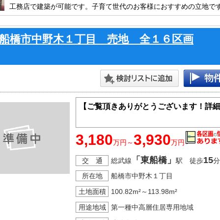
工務店で建築が可能です。子育て世代のお客様におすすめの立地で
のでお気軽にお問合せ下さい。
船橋市中野木１丁目 売地 全１６区画
【ご覧頂きありがとうございます！詳
3,180
3,930
万円～
万円
「東船橋」
15
交 通
総武線
駅 徒歩
分
所在地
船橋市中野木１丁目
土地面積
100.82m²～113.98m²
用途地域
第一種中高層住居専用地域