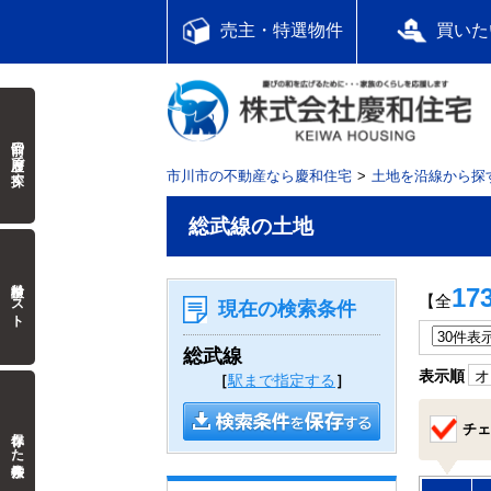
売主・特選物件
買いた
前回の履歴で探す
市川市の不動産なら慶和住宅
土地を沿線から探
総武線の土地
検討中リスト
17
【全
現在の検索条件
総武線
表示順
オ
［
駅まで指定する
］
チェ
保存した検索条件