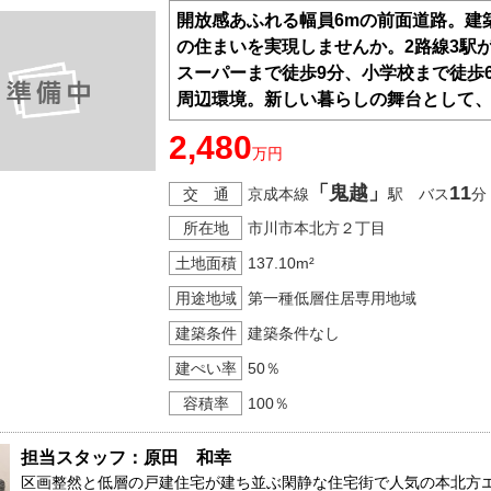
開放感あふれる幅員6mの前面道路。建
の住まいを実現しませんか。2路線3駅
スーパーまで徒歩9分、小学校まで徒歩
周辺環境。新しい暮らしの舞台として
2,480
万円
「鬼越」
11
交 通
京成本線
駅 バス
分
所在地
市川市本北方２丁目
土地面積
137.10m²
用途地域
第一種低層住居専用地域
建築条件
建築条件なし
建ぺい率
50％
容積率
100％
担当スタッフ：原田　和幸
区画整然と低層の戸建住宅が建ち並ぶ閑静な住宅街で人気の本北方