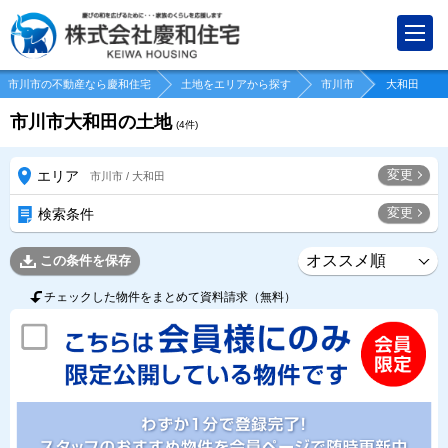
市川市の不動産なら慶和住宅
土地をエリアから探す
市川市
大和田
市川市大和田の土地
(
4
件)
変更
エリア
市川市 / 大和田
変更
検索条件
この条件を保存
チェックした物件をまとめて資料請求（無料）