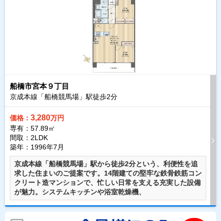
船橋市宮本９丁目
京成本線「船橋競馬場」駅徒歩
2
分
3,280
価格：
万円
専有：57.89㎡
間取：2LDK
築年：1996年7月
京成本線「船橋競馬場」駅から徒歩2分という、利便性を追
求した住まいのご提案です。14階建ての堅牢な鉄骨鉄筋コン
クリート造マンションで、忙しい日常を支える充実した設備
が魅力。システムキッチンや浴室乾燥機、