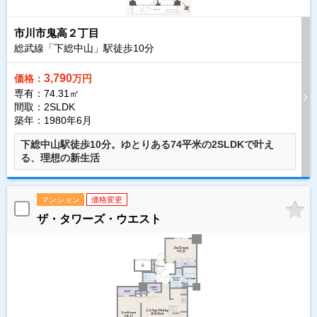
市川市鬼高２丁目
総武線「下総中山」駅徒歩
10
分
3,790
価格：
万円
専有：74.31㎡
間取：2SLDK
築年：1980年6月
下総中山駅徒歩10分。ゆとりある74平米の2SLDKで叶え
る、理想の新生活
マンション
価格変更
ザ・タワーズ・ウエスト