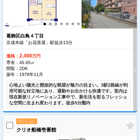
葛飾区白鳥４丁目
京成本線「お花茶屋」駅徒歩
13
分
2,498
価格：
万円
専有：45.65㎡
間取：2DK
築年：1978年11月
心地よい陽光と開放的な眺望が魅力の住まい。3駅2路線が利
用可能な好立地にあり、通勤やお出かけも快適です。室内は
現在新規リノベーション工事中で、新生活を彩るフレッシュ
な空間に生まれ変わります。徒歩5分圏内
マンション
クリオ船橋壱番館