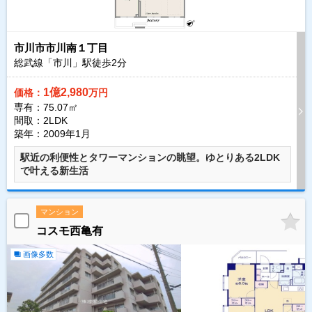
市川市市川南１丁目
総武線「市川」駅徒歩
2
分
1億2,980
価格：
万円
専有：75.07㎡
間取：2LDK
築年：2009年1月
駅近の利便性とタワーマンションの眺望。ゆとりある2LDK
で叶える新生活
マンション
コスモ西亀有
画像多数