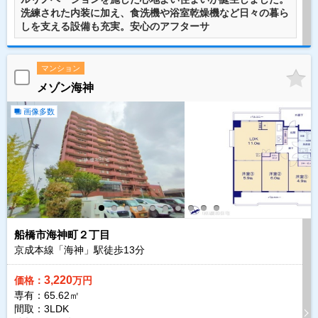
洗練された内装に加え、食洗機や浴室乾燥機など日々の暮ら
しを支える設備も充実。安心のアフターサ
マンション
メゾン海神
画像多数
船橋市海神町２丁目
京成本線「海神」駅徒歩
13
分
3,220
価格：
万円
専有：65.62㎡
間取：3LDK