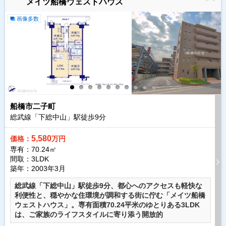
メイツ船橋ウェストハウス
画像多数
船橋市二子町
総武線「下総中山」駅徒歩
9
分
5,580
価格：
万円
専有：70.24㎡
間取：3LDK
築年：2003年3月
総武線「下総中山」駅徒歩9分、都心へのアクセスも軽快な
利便性と、穏やかな住環境が調和する街に佇む「メイツ船橋
ウェストハウス」。専有面積70.24平米のゆとりある3LDK
は、ご家族のライフスタイルに寄り添う開放的