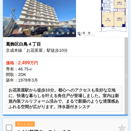
葛飾区白鳥４丁目
京成本線「お花茶屋」駅徒歩
10
分
2,499
価格：
万円
専有：46.75㎡
間取：2DK
築年：1978年3月
お花茶屋駅から徒歩10分。都心へのアクセスも良好な立地
に、快適な暮らしを叶える角住戸が登場しました。室内は新
規内装フルリフォーム済みで、まるで新築のような清潔感あ
ふれる空間が広がります。浄水器付きシステ
マンション