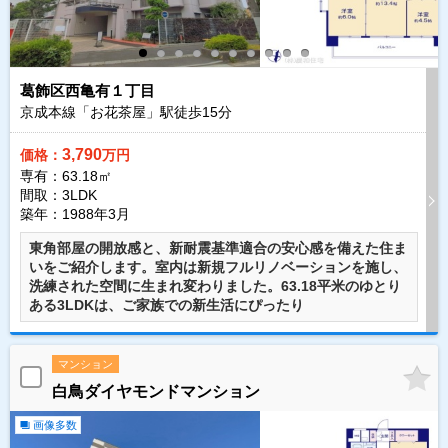
葛飾区西亀有１丁目
京成本線「お花茶屋」駅徒歩
15
分
3,790
価格：
万円
専有：63.18㎡
間取：3LDK
築年：1988年3月
東角部屋の開放感と、新耐震基準適合の安心感を備えた住ま
いをご紹介します。室内は新規フルリノベーションを施し、
洗練された空間に生まれ変わりました。63.18平米のゆとり
ある3LDKは、ご家族での新生活にぴったり
マンション
白鳥ダイヤモンドマンション
画像多数