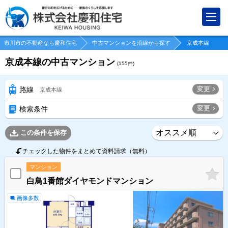
市川市の不動産なら慶和住宅
中古マンションを沿線から探す
京成本線
京成本線の中古マンション
(
155
件)
変更
路線
京成本線
変更
検索条件
この条件を保存
チェックした物件をまとめて資料請求（無料）
マンション
白鳥1番館ダイヤモンドマンション
画像多数