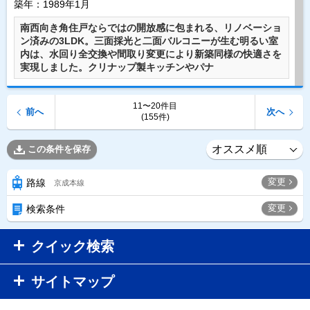
築年：1989年1月
南西向き角住戸ならではの開放感に包まれる、リノベーショ
ン済みの3LDK。三面採光と二面バルコニーが生む明るい室
内は、水回り全交換や間取り変更により新築同様の快適さを
実現しました。クリナップ製キッチンやパナ
11〜20件目
前へ
次へ
(155件)
この条件を保存
変更
路線
京成本線
変更
検索条件
クイック検索
サイトマップ