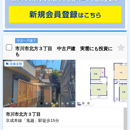
中古一戸建て
市川市北方３丁目 中古戸建 実需にも投資に
も
画像多数
市川市北方３丁目
京成本線「鬼越」駅徒歩
15
分