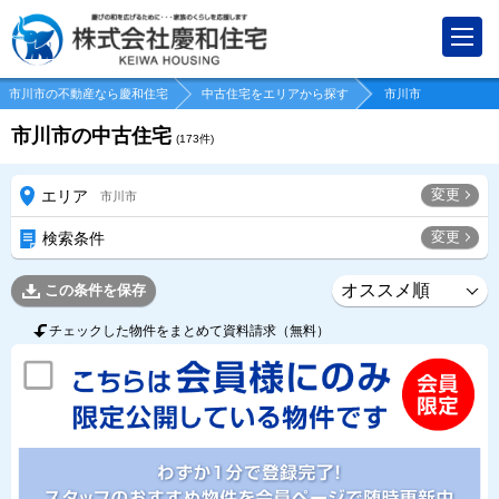
市川市の不動産なら慶和住宅
中古住宅をエリアから探す
市川市
市川市の中古住宅
(
173
件)
変更
エリア
市川市
変更
検索条件
この条件を保存
チェックした物件をまとめて資料請求（無料）