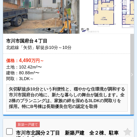
市川市国府台４丁目
北総線「矢切」駅徒歩
10
分～
10
分
4,490
価格：
万円～
土地：102.42m²〜
建物：80.88m²〜
間取：3LDK～
矢切駅徒歩10分という利便性と、穏やかな住環境が調和する
市川市国府台の地に、新たな暮らしの舞台が誕生します。全
2棟のプランニングは、家族の絆を深める3LDKの間取りを
採用。特にB号棟は長期優良住宅の認定を取得
新築一戸建て
市川市北国分２丁目 新築戸建 全２棟、駐車