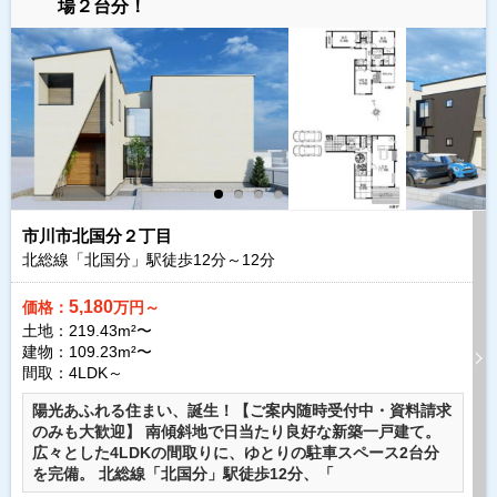
場２台分！
市川市北国分２丁目
北総線「北国分」駅徒歩
12
分～
12
分
5,180
価格：
万円～
土地：219.43m²〜
建物：109.23m²〜
間取：4LDK～
陽光あふれる住まい、誕生！【ご案内随時受付中・資料請求
のみも大歓迎】 南傾斜地で日当たり良好な新築一戸建て。
広々とした4LDKの間取りに、ゆとりの駐車スペース2台分
を完備。 北総線「北国分」駅徒歩12分、「