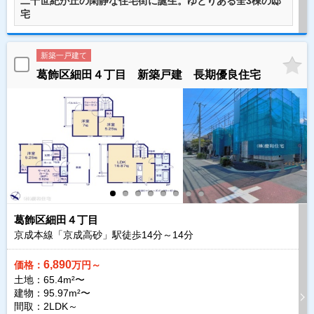
二十世紀が丘の閑静な住宅街に誕生。ゆとりある全3棟の邸
宅
新築一戸建て
葛飾区細田４丁目 新築戸建 長期優良住宅
葛飾区細田４丁目
京成本線「京成高砂」駅徒歩
14
分～
14
分
6,890
価格：
万円～
土地：65.4m²〜
建物：95.97m²〜
間取：2LDK～