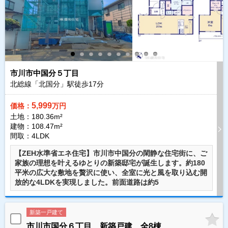
市川市中国分５丁目
北総線「北国分」駅徒歩
17
分
5,999
価格：
万円
土地：180.36m²
建物：108.47m²
間取：4LDK
【ZEH水準省エネ住宅】市川市中国分の閑静な住宅街に、ご
家族の理想を叶えるゆとりの新築邸宅が誕生します。約180
平米の広大な敷地を贅沢に使い、全室に光と風を取り込む開
放的な4LDKを実現しました。前面道路は約5
新築一戸建て
市川市国分６丁目 新築戸建 全8棟