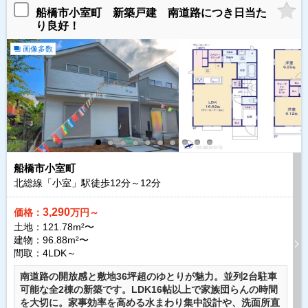
船橋市小室町 新築戸建 南道路につき日当た
り良好！
画像多数
船橋市小室町
北総線「小室」駅徒歩
12
分～
12
分
3,290
価格：
万円～
土地：121.78m²〜
建物：96.88m²〜
間取：4LDK～
南道路の開放感と敷地36坪超のゆとりが魅力。並列2台駐車
可能な全2棟の新築です。LDK16帖以上で家族団らんの時間
を大切に。家事効率を高める水まわり集中設計や、洗面所直