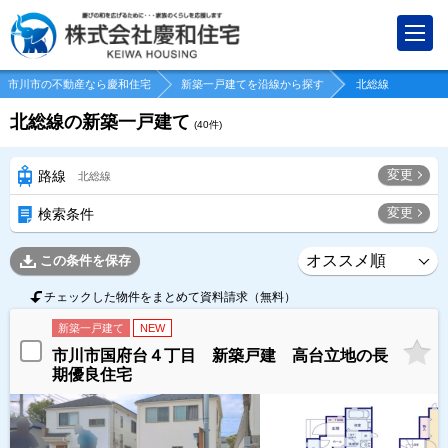
市川市の不動産なら慶和住宅
新築一戸建てを沿線から探す
北総線
北総線の新築一戸建て
(
40
件)
変更
路線
北総線
変更
検索条件
この条件を保存
チェックした物件をまとめて資料請求（無料）
新築一戸建て
NEW
市川市国府台４丁目 新築戸建 高台立地の長
期優良住宅