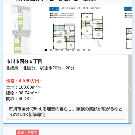
市川市国分６丁目
北総線「北国分」駅徒歩
20
分～
20
分
4,590
価格：
万円～
土地：183.83m²〜
建物：98.74m²〜
間取：4LDK～
市川市国分で叶える理想の暮らし。家族の笑顔が広がるゆと
りの4LDK新築邸宅
新築一戸建て