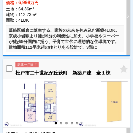
6,998
価格：
万円
土地：64.36m²
建物：112.73m²
間取：4LDK
葛飾区鎌倉に誕生する、家族の未来を包み込む新築4LDK。
京成小岩駅より徒歩9分の利便性に加え、小学校やスーパー
が徒歩5分圏内に揃う、子育て世代に理想的な住環境です。
建物面積112平米超のゆとりある設計で、3階に
新築一戸建て
松戸市二十世紀が丘萩町 新築戸建 全１棟