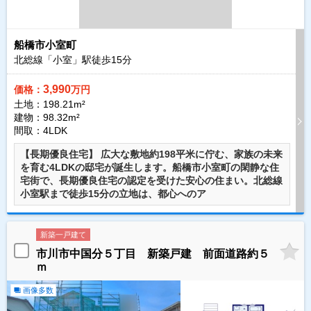
船橋市小室町
北総線「小室」駅徒歩
15
分
3,990
価格：
万円
土地：198.21m²
建物：98.32m²
間取：4LDK
【長期優良住宅】 広大な敷地約198平米に佇む、家族の未来
を育む4LDKの邸宅が誕生します。船橋市小室町の閑静な住
宅街で、長期優良住宅の認定を受けた安心の住まい。北総線
小室駅まで徒歩15分の立地は、都心へのア
新築一戸建て
市川市中国分５丁目 新築戸建 前面道路約５
ｍ
画像多数