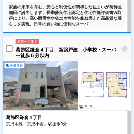
家族の未来を育む、安心と利便性が調和した住まいが葛飾区
細田に誕生します。長期優良住宅認定と住宅性能評価書W取
得により、高い耐震性や省エネ性能を兼ね備えた高品質な暮
らしを実現。日常の買い物に便利なスーパ
新築一戸建て
葛飾区鎌倉４丁目 新築戸建 小学校・スーパ
ー徒歩５分以内
画像多数
葛飾区鎌倉４丁目
京成本線「京成小岩」駅徒歩
9
分