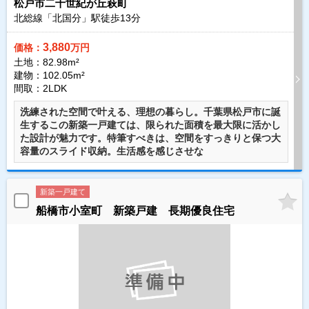
松戸市二十世紀が丘萩町
北総線「北国分」駅徒歩
13
分
3,880
価格：
万円
土地：82.98m²
建物：102.05m²
間取：2LDK
洗練された空間で叶える、理想の暮らし。千葉県松戸市に誕
生するこの新築一戸建ては、限られた面積を最大限に活かし
た設計が魅力です。特筆すべきは、空間をすっきりと保つ大
容量のスライド収納。生活感を感じさせな
新築一戸建て
船橋市小室町 新築戸建 長期優良住宅