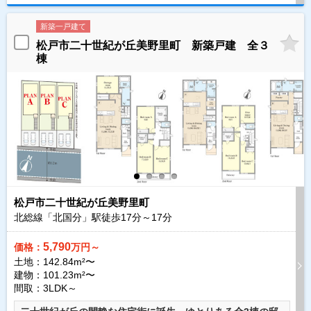
新築一戸建て
松戸市二十世紀が丘美野里町 新築戸建 全３
棟
松戸市二十世紀が丘美野里町
北総線「北国分」駅徒歩
17
分～
17
分
5,790
価格：
万円～
土地：142.84m²〜
建物：101.23m²〜
間取：3LDK～