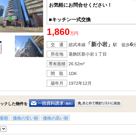
お気軽にお問合せください！
■キッチン一式交換
■エアコン新規設置
1,860
万円
■エレベーターあり
■共用部修繕履歴あり
「新小岩」
6
交 通
総武本線
駅 徒歩
・2023年3月 全戸玄関扉交換工事
所在地
葛飾区新小岩１丁目
・2020年8月 汚水管改修工事
・2014年7月 外壁等大規模修繕工事
専有面積
26.52m²
間 取
1DK
築年月
1972年12月
ックした物件を
着順
価格の安い順
価格の高い順