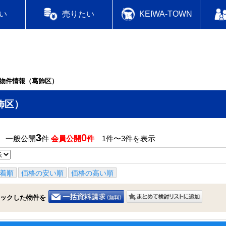
い
売りたい
KEIWA-TOWN
物件情報（葛飾区）
飾区）
3
0
】 一般公開
件
会員公開
件
1件〜3件を表示
着順
価格の安い順
価格の高い順
ックした物件を