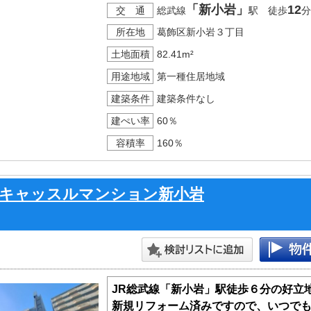
「新小岩」
12
交 通
総武線
駅 徒歩
分
所在地
葛飾区新小岩３丁目
土地面積
82.41m²
用途地域
第一種住居地域
建築条件
建築条件なし
建ぺい率
60％
容積率
160％
キャッスルマンション新小岩
JR総武線「新小岩」駅徒歩６分の好立
新規リフォーム済みですので、いつで