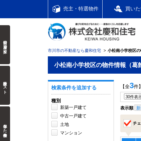
売主・特選物件
買いた
前回の履歴で探す
市川市の不動産なら慶和住宅
小松南小学校区の
小松南小学校区の物件情報（葛
検討中リスト
3
【全
件
検索条件を追加する
種別
新築一戸建て
表示順
新
中古一戸建て
チェ
保存した検索条件
土地
マンション