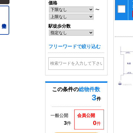
価格
〜
駅徒歩分数
フリーワードで絞り込む
この条件の
総物件数
3
件
一般公開
会員公開
0
3
件
件