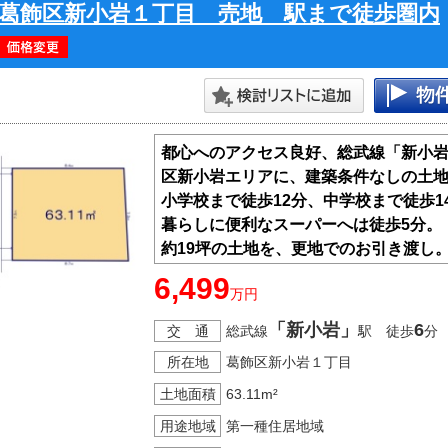
葛飾区新小岩１丁目 売地 駅まで徒歩圏内
都心へのアクセス良好、総武線「新小岩
区新小岩エリアに、建築条件なしの土
小学校まで徒歩12分、中学校まで徒歩
暮らしに便利なスーパーへは徒歩5分。
約19坪の土地を、更地でのお引き渡し
ぜひこの地で実現してください。
6,499
万円
ゆとりある暮らしを、新しいステージ
「新小岩」
6
交 通
総武線
駅 徒歩
分
所在地
葛飾区新小岩１丁目
土地面積
63.11m²
用途地域
第一種住居地域