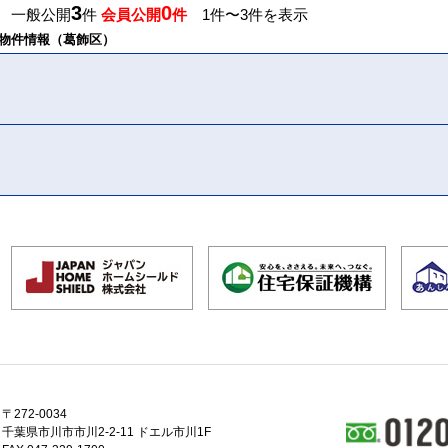
3
0
】 一般公開
件
会員公開
件
1件〜3件を表示
物件情報（葛飾区）
〒272-0034
千葉県市川市市川2-2-11 ドエル市川1F