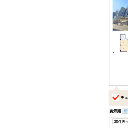
チェ
表示順
新