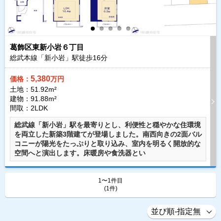
葛飾区東新小岩６丁目
総武本線「新小岩」駅徒歩
16
分
5,380
価格：
万円
土地：51.92m²
建物：91.88m²
間取：2LDK
総武線「新小岩」駅を最寄りとし、利便性と穏やかな住環境
を両立した新築3階建てが登場しました。南西向きの2面バル
コニーが陽光をたっぷりと取り込み、室内を明るく開放的な
空間へと演出します。床暖房や食洗器とい
1〜1件目
(1件)