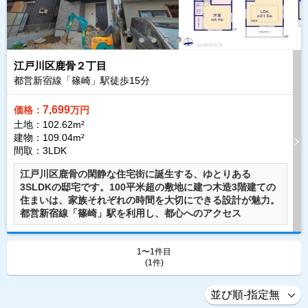
江戸川区鹿骨２丁目
都営新宿線「篠崎」駅徒歩
15
分
7,699
価格：
万円
土地：102.62m²
建物：109.04m²
間取：3LDK
江戸川区鹿骨の閑静な住宅街に誕生する、ゆとりある
3SLDKの邸宅です。100平米超の敷地に建つ木造3階建ての
住まいは、家族それぞれの時間を大切にできる設計が魅力。
都営新宿線「篠崎」駅を利用し、都心へのアクセス
1〜1件目
(1件)