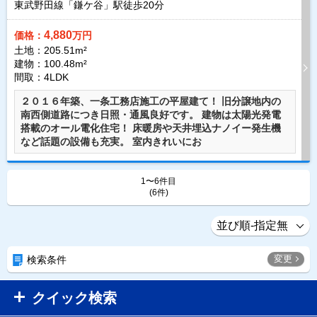
東武野田線「鎌ケ谷」駅徒歩
20
分
4,880
価格：
万円
土地：205.51m²
建物：100.48m²
間取：4LDK
２０１６年築、一条工務店施工の平屋建て！ 旧分譲地内の
南西側道路につき日照・通風良好です。 建物は太陽光発電
搭載のオール電化住宅！ 床暖房や天井埋込ナノイー発生機
など話題の設備も充実。 室内きれいにお
1〜6件目
(6件)
変更
検索条件
クイック検索