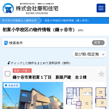
市川市の不動産なら慶和住宅
初富小学校区の物件情報（鎌ヶ谷市）
初富小学校区の物件情報（鎌ヶ谷市）
(
6
件)
変更
検索条件
チェックした物件をまとめて資料請求（無料）
新築一戸建て
鎌ケ谷市東初富１丁目 新築戸建 全２棟
画像多数