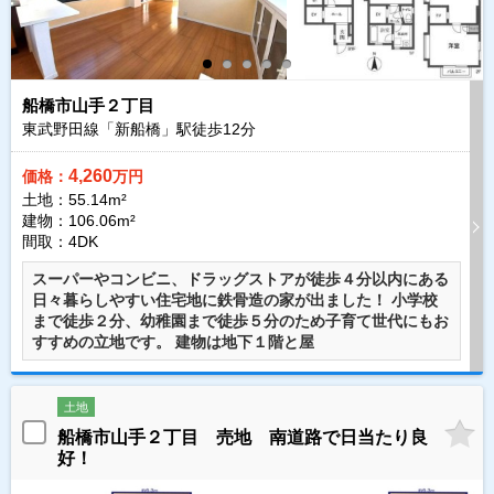
船橋市山手２丁目
東武野田線「新船橋」駅徒歩
12
分
4,260
価格：
万円
土地：55.14m²
建物：106.06m²
間取：4DK
スーパーやコンビニ、ドラッグストアが徒歩４分以内にある
日々暮らしやすい住宅地に鉄骨造の家が出ました！ 小学校
まで徒歩２分、幼稚園まで徒歩５分のため子育て世代にもお
すすめの立地です。 建物は地下１階と屋
土地
船橋市山手２丁目 売地 南道路で日当たり良
好！