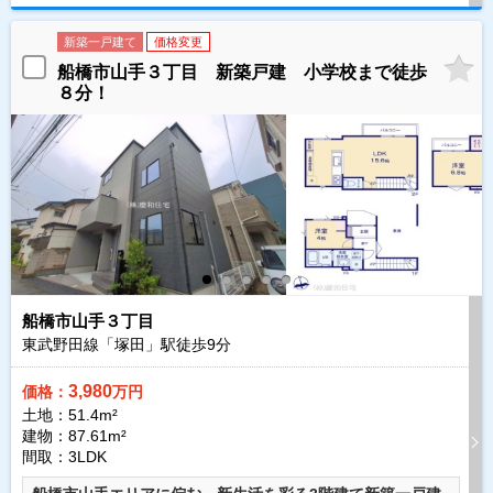
新築一戸建て
価格変更
船橋市山手３丁目 新築戸建 小学校まで徒歩
８分！
船橋市山手３丁目
東武野田線「塚田」駅徒歩
9
分
3,980
価格：
万円
土地：51.4m²
建物：87.61m²
間取：3LDK