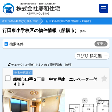
市川市の不動産なら慶和住宅
行田東小学校区の物件情報（船橋市）
行田東小学校区の物件情報（船橋市）
(
4
件)
変更
検索条件
チェックした物件をまとめて資料請求（無料）
中古一戸建て
船橋市山手２丁目 中古戸建 エレベーター付
４ＤＫ