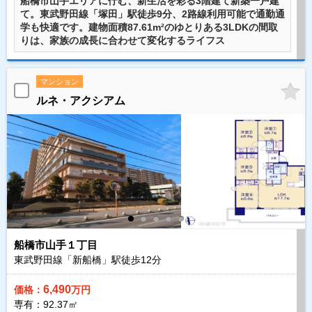
船橋市山手エリアに佇む、新生活を彩る3階建て新築一戸建
て。東武野田線「塚田」駅徒歩9分、2路線利用可能で通勤通
学も快適です。建物面積87.61m²のゆとりある3LDKの間取
りは、家族の成長に合わせて変化するライフス
マンション
ルネ・アクシアム
船橋市山手１丁目
東武野田線「新船橋」駅徒歩
12
分
6,490
価格：
万円
専有：92.37㎡