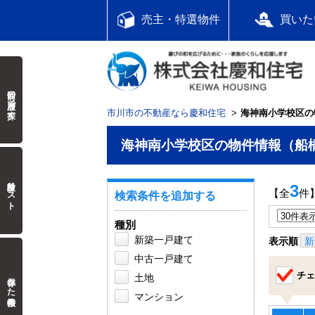
売主・特選物件
買いた
前回の履歴で探す
市川市の不動産なら慶和住宅
海神南小学校区の
海神南小学校区の物件情報（船
検討中リスト
3
【全
件
検索条件を追加する
種別
新築一戸建て
表示順
新
中古一戸建て
チェ
保存した検索条件
土地
マンション