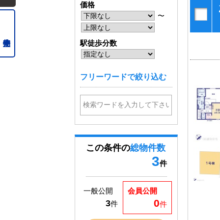
価格
〜
駅徒歩分数
フリーワードで絞り込む
この条件の
総物件数
3
件
一般公開
会員公開
0
3
件
件