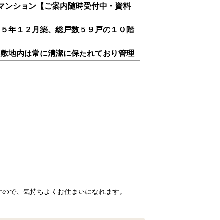
マンション【ご案内随時受付中・資料
７５年１２月築、総戸数５９戸の１０階
や敷地内は常に清潔に保たれており管理
。
ーがあるので通勤・通学・日常のお買物
き日当たり良好です！
て交換しますので、お引渡し後すぐに新
ので、気持ちよくお住まいになれます。
