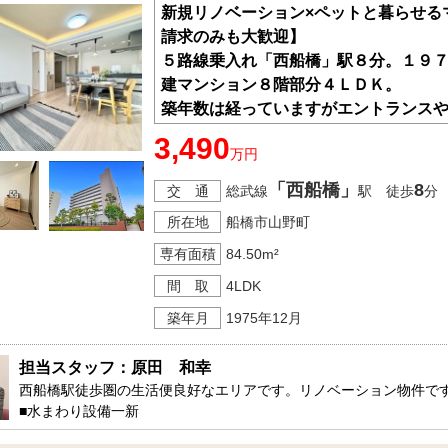
新規リノベーション×ペットと暮らせる
請求のみも大歓迎】
５路線乗入れ「西船橋」駅８分。１９
建マンション８階部分４ＬＤＫ。
築年数は経っていますがエントランス
体制の良好さが窺えるマンションです
3,490
万円
駅までは平坦な道のりで駅前にスーパ
にも便利な環境にあり快適です。
「西船橋」
8
交 通
総武線
駅 徒歩
分
お部屋は８階部分、南西向き住戸につ
所在地
船橋市山野町
新規リノベーションで水まわりもすべ
生活をスタート出来ます！
専有面積
84.50m²
間 取
4LDK
築年月
1975年12月
担当スタッフ：原田　和幸
西船橋駅徒歩圏の生活便良好なエリアです。リノベーション物件です
■水まわり設備一新

■アフターサービス保証付きで安心
