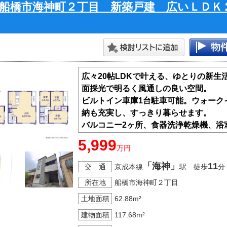
船橋市海神町２丁目 新築戸建 広いＬＤＫ
広々20帖LDKで叶える、ゆとりの新
面採光で明るく風通しの良い空間。
ビルトイン車庫1台駐車可能。ウォーク
納も充実し、すっきり暮らせます。
バルコニー2ヶ所、食器洗浄乾燥機、浴
ト35S利用可能。
5,999
万円
小学校まで徒歩12分、スーパーも徒歩
ケーションです。
「海神」
11
交 通
京成本線
駅 徒歩
分
詳しい仕様や住宅設備の資料もご用意
所在地
船橋市海神町２丁目
さい。
土地面積
62.88m²
建物面積
117.68m²