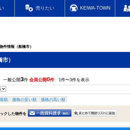
い
売りたい
KEIWA-TOWN
物件情報（船橋市）
橋市）
3
0
】 一般公開
件
会員公開
件
1件〜3件を表示
着順
価格の安い順
価格の高い順
ックした物件を