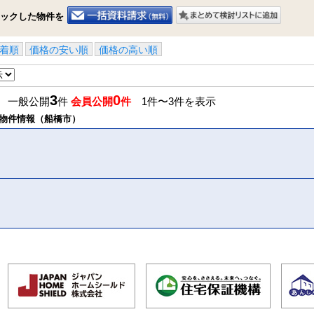
■84m2の広々4LDK

ックした物件を
■便利な全居室収納付き

■ペット飼育可（細則有）

■周辺にコンビニやスーパーが複数あり

着順
価格の安い順
価格の高い順
■総武線・武蔵野線・京葉線・東京メトロ東西線・東葉高速鉄道の5路
■最寄り駅までフラットな道のり

【現地見学受付中】現地だけでなく周辺環境のご案内もしております
3
0
】 一般公開
件
会員公開
件
1件〜3件を表示
地域密着型の不動産アドバイザーにお任せ下さい。送迎サービスも
物件情報（船橋市）