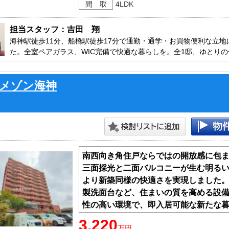
間 取
4LDK
担当スタッフ：吉田　翔
海神駅徒歩11分、船橋駅徒歩17分で通勤・通学・お買物便利な立地
た。全室ペアガラス、WIC完備で快適な暮らしを。全1邸、ゆとり
でなく周辺環境のご案内もしております。地域密着型の不動産アド
ておりますのでお気軽にお問合せ下さい。

メゾン海神
・広いLDK20帖

・リビングを見渡せるカウンターキッチン

・収納便利なウォークインクローゼット付き

・雨風から愛車を守るビルトイン車庫

・フラット35S利用可
南西向き角住戸ならではの開放感に包ま
三面採光と二面バルコニーが生む明る
より新築同様の快適さを実現しました
製洗面台など、住まいの質を高める設
性の高い環境で、即入居可能な新たな
環境と充実の仕様が、日々の生活をよ
3,220
万円