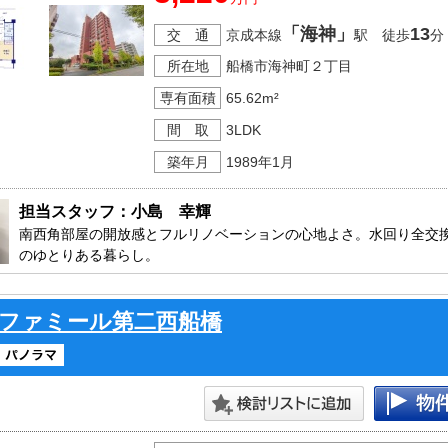
「海神」
13
交 通
京成本線
駅 徒歩
分
所在地
船橋市海神町２丁目
専有面積
65.62m²
間 取
3LDK
築年月
1989年1月
担当スタッフ：小島　幸輝
南西角部屋の開放感とフルリノベーションの心地よさ。水回り全交換
のゆとりある暮らし。

即ご見学・ご入居可能です、現地以外に周辺環境も合わせてご案内
ファミール第二西船橋