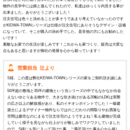
物件の見学中には娘と遊んでくれたので、私達はゆっくり内見する事が
出来ました。ありがとうございました！
注文住宅は色々と決めることが多そうであまり考えていなかったのです
がKEIWA-TOWNシリーズは仕様が注文住宅にありそうなデザイン・設備
になっていて、そこが購入の決め手でした。是非他の方にもお勧めした
いです！
素敵なお家での生活が楽しみです！これからも家づくり、販売は大変な
点もあると思いますが御社の発展を心から願っています！
営業担当 辻より
S様、この度は弊社KEIWA-TOWNシリーズの家をご契約頂き誠にあ
りがとうございます。
50坪超の敷地と35坪の建物という当シリーズの中でもなかなか出会
えないゆとりある物件で、大きな吹き抜けがある20帖のLDKは実際
の広さ以上の解放感があり、私のイチオシポイントでした！一級建
築士によるデザイナー物件ならではのこだわりの間取りやお洒落な
空間は建売なのにまるで注文住宅のようですよね！私も建物が完成
していく様子を見ながら仕上がりが愉しみでワクワクしていました
ので、S様にも気に入って頂けた事、ご満足頂けた事を心から嬉し