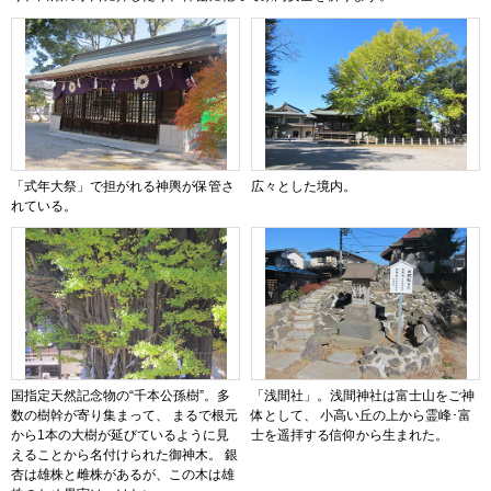
「式年大祭」で担がれる神輿が保管さ
広々とした境内。
れている。
国指定天然記念物の“千本公孫樹”。多
「浅間社」。浅間神社は富士山をご神
数の樹幹が寄り集まって、 まるで根元
体として、 小高い丘の上から霊峰･富
から1本の大樹が延びているように見
士を遥拝する信仰から生まれた。
えることから名付けられた御神木。 銀
杏は雄株と雌株があるが、この木は雄