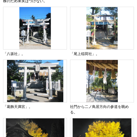
株のため果実はつけない。
「八坂社」。
「尾上稲荷社」。
「葛飾天満宮」。
社門から二ノ鳥居方向の参道を眺め
る。