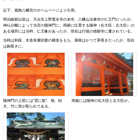
以下、葛飾八幡宮のホームページより引用。
明治維新以前は、天台宗上野寛永寺の末寺、八幡山法漸寺の仁王門だったが、
神仏分離によって当宮の随神門に。両裾に位置する随神（右大臣・左大臣）の
ある場所には当時、仁王像があったが、現在は行徳の徳願寺に遷されている。
当時は和様、木造単層切妻の構造をもち、屋根はかつて茅葺きだったが、現在
は銅葺きに。
随神門の上部には“雲に龍”、鳩、狛
両裾には随神の右大臣と左大臣が。
犬、竹に寅が彫られてある。