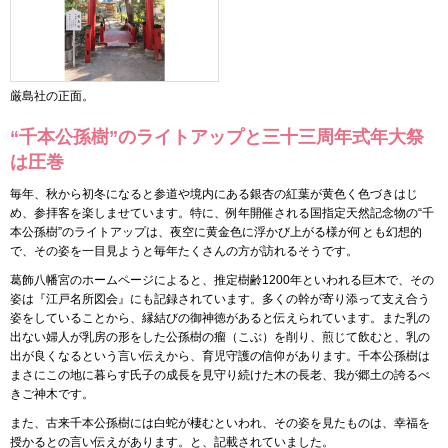
厳島社の正面。
“千本公孫樹”のライトアップと三十三周年式年大祭
は圧巻
毎年、秋から初冬になると参道や境内にある銀杏の紅葉が黄色く色づきはじ
め、参拝客を楽しませています。特に、例年開催される国指定天然記念物の“千
本公孫樹”のライトアップは、夜空に黄金色に浮かび上がる様が何とも幻想的
で、その姿を一目見ようと毎年たくさんの方が訪れるそうです。
葛飾八幡宮のホームページによると、推定樹齢1200年といわれる巨木で、その
姿は『江戸名所図会』にも記録されています。多くの幹が寄り添って支え合う
姿をしていることから、縁結びの御神徳があると伝えられています。また乳の
出ない婦人が乳房の形をした公孫樹の瘤（こぶ）を削り、煎じて飲むと、乳の
出が良くなるという言い伝えから、育児守護の信仰があります。千本公孫樹は
まさにこの地に暮らす氏子の成長を見守り続けた木の長老、我が郷土の誇るべ
きご神木です。
また、古来千本公孫樹には白蛇が棲むといわれ、その姿を見たものは、幸福を
授かるとの言い伝えがあります。と、記載されていました。