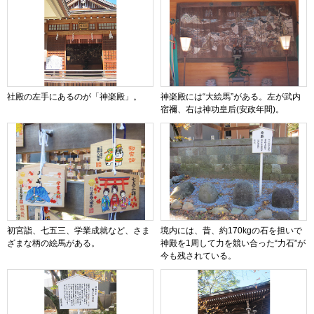
社殿の左手にあるのが「神楽殿」。
神楽殿には“大絵馬”がある。左が武内
宿禰、右は神功皇后(安政年間)。
初宮詣、七五三、学業成就など、さま
境内には、昔、約170kgの石を担いで
ざまな柄の絵馬がある。
神殿を1周して力を競い合った“力石”が
今も残されている。