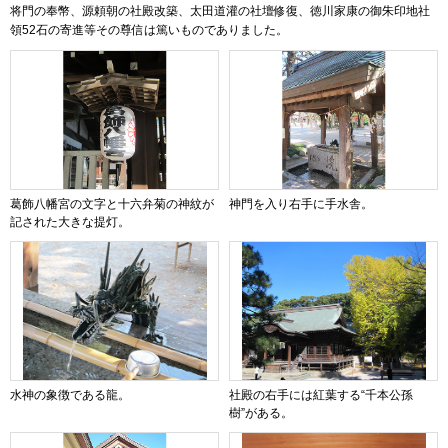
将門の奉幣、源頼朝の社殿改築、太田道灌の社壇修復、徳川家康の御朱印地社
領52石の寄進等その尊信は篤いものでありました。
葛飾八幡宮の文字と十六弁菊の神紋が
神門を入り右手に手水舎。
記された大きな提灯。
水神の象徴である龍。
社殿の右手には紅葉する“千本公孫
樹”がある。