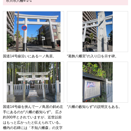
市川市八幡4-2-1
国道14号線沿いにある一ノ鳥居。
“葛飾八幡宮”の入り口を示す碑。
国道14号線を挟んで一ノ鳥居の斜め左
“八幡の藪知らず”の説明文もある。
手にあるのが“八幡の藪知らず”。 広さ
約300坪とされていますが、近世以前
はもっと広かったと伝えられている。
柵内の石碑には「不知八幡森」の文字