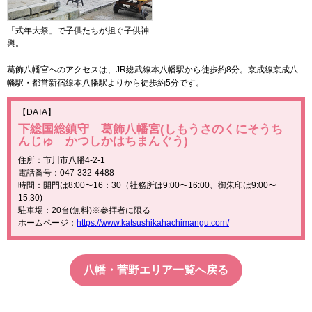
「式年大祭」で子供たちが担ぐ子供神
輿。
葛飾八幡宮へのアクセスは、JR総武線本八幡駅から徒歩約8分。京成線京成八
幡駅・都営新宿線本八幡駅よりから徒歩約5分です。
【DATA】
下総国総鎮守 葛飾八幡宮(しもうさのくにそうち
んじゅ かつしかはちまんぐう)
住所：市川市八幡4-2-1
電話番号：047-332-4488
時間：開門は8:00〜16：30（社務所は9:00〜16:00、御朱印は9:00〜
15:30)
駐車場：20台(無料)※参拝者に限る
ホームページ：
https://www.katsushikahachimangu.com/
八幡・菅野エリア一覧へ戻る