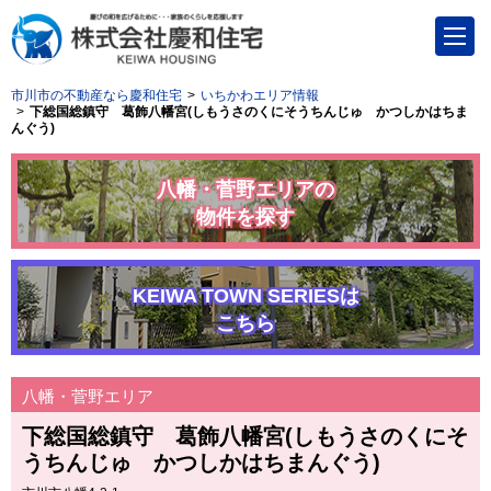
市川市の不動産なら慶和住宅
いちかわエリア情報
下総国総鎮守 葛飾八幡宮(しもうさのくにそうちんじゅ かつしかはちま
んぐう)
八幡・菅野エリアの
物件を探す
KEIWA TOWN SERIESは
こちら
八幡・菅野エリア
下総国総鎮守 葛飾八幡宮(しもうさのくにそ
うちんじゅ かつしかはちまんぐう)