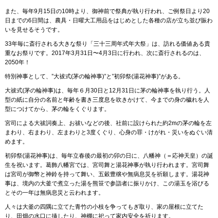
また、毎年9月15日の10時より、御神前で祭典が執り行われ、ご例祭日より20
日までの6日間は、農具・日曜大工用品をはじめとした各種の店が立ち並び賑わ
いを見せるそうです。
33年毎に斎行される大きな祭り「三十三周年式年大祭」は、訪れる価値ある貴
重なお祭りです。2017年3月31日〜4月3日に行われ、次に斎行されるのは、
2050年！
特別神事として、”大祓式(茅の輪神事)”と”初卯祭(湯花神事)”がある。
大祓式(茅の輪神事)は、毎年６月30日と12月31日に茅の輪神事を執り行う。人
型の紙に自分の名前と年齢を書き三度息を吹きかけて、今までの身の穢れを人
型につけてから、茅の輪をくぐります。
宮司による大祓詞奏上、お祓いなどの後、社前に設けられた約2mの茅の輪を左
まわり、右まわり、左まわりと3度くぐり、心身の罪・けがれ・災いをぬぐい清
めます。
初卯祭(湯花神事)は、毎年立春後の最初の卯の日に、八幡神（＝応神天皇）の誕
生を祝います。葛飾八幡宮では、宮司舞と湯花神事が執り行われます。宮司舞
は宮司が御幣と神鈴を持って舞い、五穀豊穣や無病息災を祈願します。湯花神
事は、境内の大釜で煮立った湯を熊笹で参詣者に振りかけ、この湯玉を浴びる
とその一年は無病息災と云われます。
人々は大釜の四隅に立てた青竹の小枝を争ってもぎ取り、家の屋根に立てた
り、田畑の水口に挿したり、神棚に祀って家内安全を祈ります。