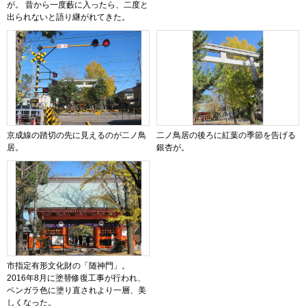
が。 昔から一度藪に入ったら、二度と
出られないと語り継がれてきた。
京成線の踏切の先に見えるのが二ノ鳥
二ノ鳥居の後ろに紅葉の季節を告げる
居。
銀杏が。
市指定有形文化財の「随神門」。
2016年8月に塗替修復工事が行われ、
ベンガラ色に塗り直されより一層、美
しくなった。