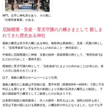
神門。左手に神札所があり、その奥に
「社務所参集殿」がある。
厄除開運・安産・育児守護の八幡さまとして 親しま
れてきた歴史ある神社
葛飾八幡宮は市川市八幡にある神社。御祭神は東御前に、安産・武運の神とし
て、“息長帯姫命”(おきながたらしひめのみこと・神功皇后）。
中御前に厄除開運のご神徳 文教の祖神・殖産興業の神として、“誉田別命”(ほ
むだわけのみこと・應神天皇)。
西御前に育児守護の神として、“玉依姫命”(たまよりひめのみこと)が祀られ、多
くの方に信仰されています。
以下、葛飾八幡宮のホームページより引用。
葛飾八幡宮のご創建は平安朝の昔、寛平年間（西暦889年〜898年）で実に千百
年以上も遡ります。宇多天皇の勅願により京都の石清水八幡宮より勧請し、下
総の国総鎮守八幡宮としてご鎮座したのが始まりです。
以来歴代朝廷の御崇敬篤く、代々の国司・郡司をはじめ、国民の信仰も深く、
当宮は下総の国における葛飾文化、八幡信仰の中心となりました。なかでも平