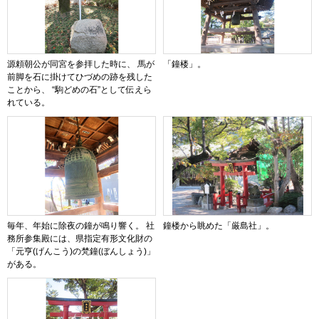
源頼朝公が同宮を参拝した時に、 馬が
「鐘楼」。
前脚を石に掛けてひづめの跡を残した
ことから、 “駒どめの石”として伝えら
れている。
毎年、年始に除夜の鐘が鳴り響く。 社
鐘楼から眺めた「厳島社」。
務所参集殿には、県指定有形文化財の
「元亨(げんこう)の梵鐘(ぼんしょう)」
がある。