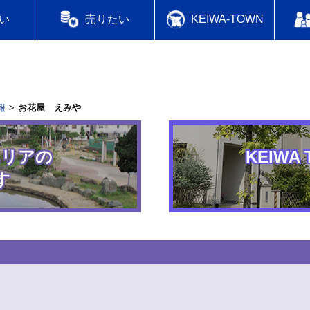
い
売りたい
KEIWA-TOWN
報
お花屋 えみや
エリアの
KEIWA 
す