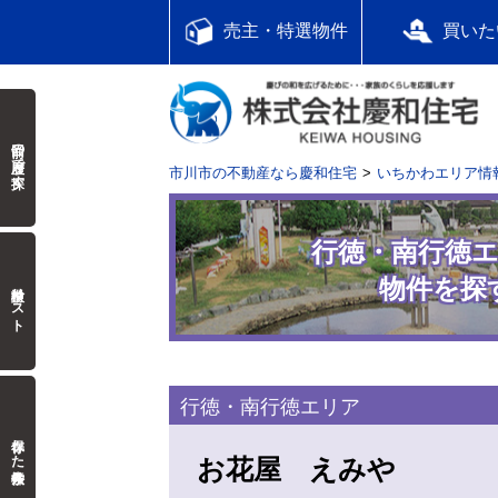
売主・特選物件
買いた
前回の履歴で探す
市川市の不動産なら慶和住宅
いちかわエリア情
行徳・南行徳
物件を探
検討中リスト
行徳・南行徳エリア
保存した検索条件
お花屋 えみや