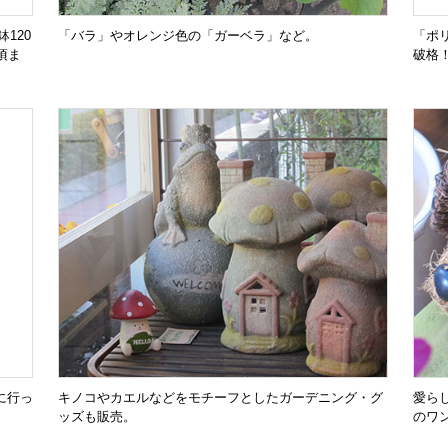
120
「バラ」やオレンジ色の「ガーベラ」など。
「ポリ
頃ま
破格
に行っ
キノコやカエルなどをモチーフとしたガーデニング・グ
愛ら
ッズも販売。
のワ