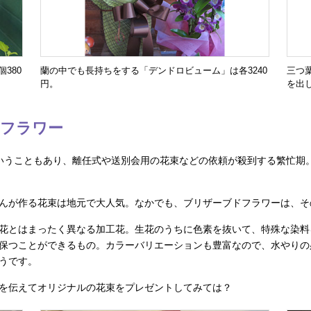
380
蘭の中でも長持ちをする「デンドロビューム」は各3240
三つ
円。
を出
フラワー
いうこともあり、離任式や送別会用の花束などの依頼が殺到する繁忙期
んが作る花束は地元で大人気。なかでも、ブリザーブドフラワーは、そ
花とはまったく異なる加工花。生花のうちに色素を抜いて、特殊な染料
保つことができるもの。カラーバリエーションも豊富なので、水やりの
うです。
を伝えてオリジナルの花束をプレゼントしてみては？