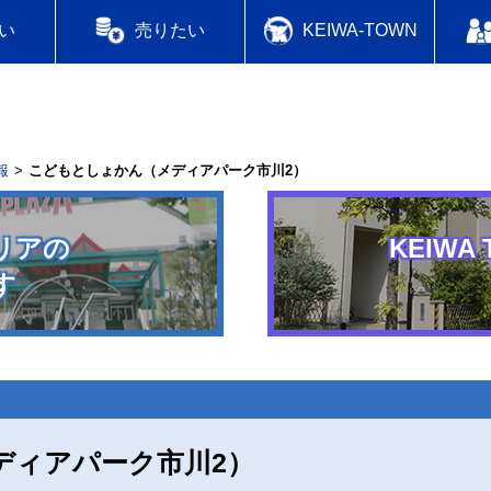
い
売りたい
KEIWA-TOWN
報
こどもとしょかん（メディアパーク市川2）
リアの
KEIWA 
す
ディアパーク市川2）