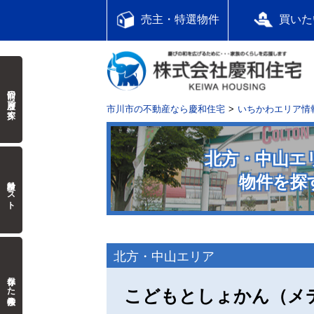
売主・特選物件
買いた
前回の履歴で探す
市川市の不動産なら慶和住宅
いちかわエリア情
北方・中山エ
物件を探
検討中リスト
北方・中山エリア
保存した検索条件
こどもとしょかん（メ