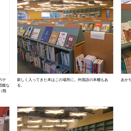
のテ
新しく入ってきた本はこの場所に。外国語の本棚もあ
あか
図鑑な
る。
（既