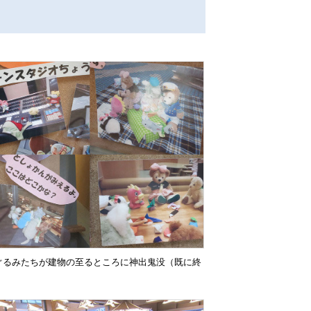
ぐるみたちが建物の至るところに神出鬼没（既に終
。