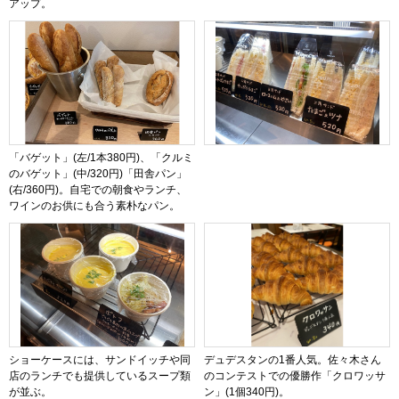
アップ。
「バゲット」(左/1本380円)、「クルミ
のバゲット」(中/320円)「田舎パン」
(右/360円)。自宅での朝食やランチ、
ワインのお供にも合う素朴なパン。
ショーケースには、サンドイッチや同
デュデスタンの1番人気。佐々木さん
店のランチでも提供しているスープ類
のコンテストでの優勝作「クロワッサ
が並ぶ。
ン」(1個340円)。