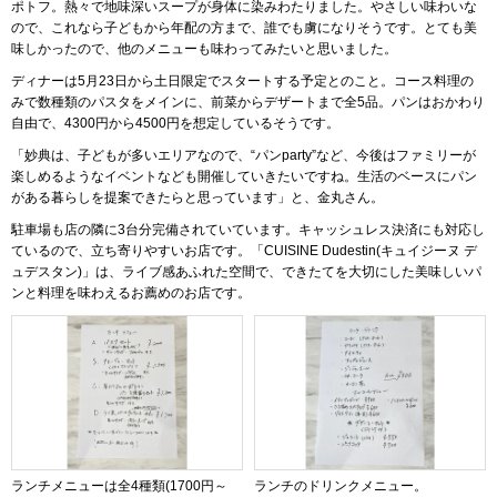
ポトフ。熱々で地味深いスープが身体に染みわたりました。やさしい味わいな
ので、これなら子どもから年配の方まで、誰でも虜になりそうです。とても美
味しかったので、他のメニューも味わってみたいと思いました。
ディナーは5月23日から土日限定でスタートする予定とのこと。コース料理の
みで数種類のパスタをメインに、前菜からデザートまで全5品。パンはおかわり
自由で、4300円から4500円を想定しているそうです。
「妙典は、子どもが多いエリアなので、“パンparty”など、今後はファミリーが
楽しめるようなイベントなども開催していきたいですね。生活のベースにパン
がある暮らしを提案できたらと思っています」と、金丸さん。
駐車場も店の隣に3台分完備されていています。キャッシュレス決済にも対応し
ているので、立ち寄りやすいお店です。「CUISINE Dudestin(キュイジーヌ デ
ュデスタン)」は、ライブ感あふれた空間で、できたてを大切にした美味しいパ
ンと料理を味わえるお薦めのお店です。
ランチメニューは全4種類(1700円～
ランチのドリンクメニュー。