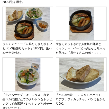
2000円)を用意。
ランチメニュー「C.具だくさんポトフ
大きくカットされた4種類の野菜と、
とパン3種盛りセット」1800円。生ハ
ウィンナー、ベーコンがたっぷり入っ
ムサラダ付き。
た熱々の「具だくさんのポトフ」。
「生ハムサラダ」は、レタス、水菜、
「パン3種盛り」。左からバケット、
生ハムに揚げたてのクルトンをトッピ
ロデブ、フォカッチャ。パンはおかわ
ングして自家製ドレッシングと粉チー
りOK。
ズでいただく。