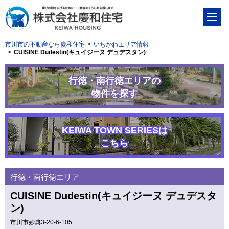
市川市の不動産なら慶和住宅
いちかわエリア情報
CUISINE Dudestin(キュイジーヌ デュデスタン)
行徳・南行徳エリアの
物件を探す
KEIWA TOWN SERIESは
こちら
行徳・南行徳エリア
CUISINE Dudestin(キュイジーヌ デュデスタ
ン)
市川市妙典3-20-6-105