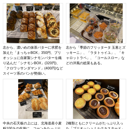
左から、濃いめの抹茶バターに求肥を
左から「季節のフリッタータ 玉葱とズ
加えた「まっちゃBOX」350円、ブリ
ッキーニ」、「ラタトゥイユ」、「キ
オッシュに自家製シナモンバターを織
ャロットラペ」、「コールスロー」な
り込んだ「シナモンBOX」(320円)、
どの洋風の総菜もある。
「クロワッサンダマンド」(400円)など
スイーツ系のパンが勢揃い。
中央の石天板の上には、北海道産小麦
2種類ともにクリームがたっぷり入っ
粉100％の生地に、コーンをたっぷり
た「ブリオッシュミルクカスタード」