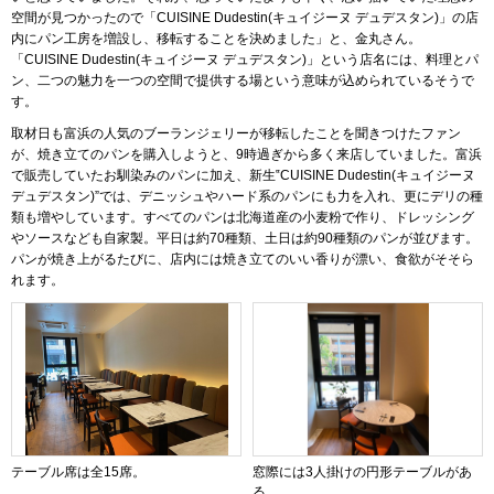
空間が見つかったので「CUISINE Dudestin(キュイジーヌ デュデスタン)」の店
内にパン工房を増設し、移転することを決めました」と、金丸さん。
「CUISINE Dudestin(キュイジーヌ デュデスタン)」という店名には、料理とパ
ン、二つの魅力を一つの空間で提供する場という意味が込められているそうで
す。
取材日も富浜の人気のブーランジェリーが移転したことを聞きつけたファン
が、焼き立てのパンを購入しようと、9時過ぎから多く来店していました。富浜
で販売していたお馴染みのパンに加え、新生‟CUISINE Dudestin(キュイジーヌ
デュデスタン)”では、デニッシュやハード系のパンにも力を入れ、更にデリの種
類も増やしています。すべてのパンは北海道産の小麦粉で作り、ドレッシング
やソースなども自家製。平日は約70種類、土日は約90種類のパンが並びます。
パンが焼き上がるたびに、店内には焼き立てのいい香りが漂い、食欲がそそら
れます。
テーブル席は全15席。
窓際には3人掛けの円形テーブルがあ
る。