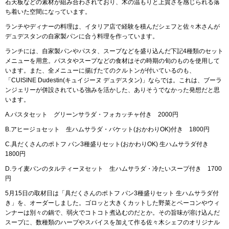
石天板などの素材が組み合わされており、木の温もりと上質さを感じられる落
ち着いた空間になっています。
ランチやディナーの料理は、イタリア店で経験を積んだシェフと佐々木さんが
デュデスタンの自家製パンに合う料理を作っています。
ランチには、自家製パンやパスタ、スープなどを盛り込んだ下記4種類のセット
メニューを用意。パスタやスープなどの食材はその時期の旬のものを使用して
います。また、全メニューに揚げたてのクルトンが付いているのも、
「CUISINE Dudestin(キュイジーヌ デュデスタン)」ならでは。これは、ブーラ
ンジェリーが併設されている強みを活かした、ありそうでなかった発想だと思
います。
A.パスタセット グリーンサラダ・フォカッチャ付き 2000円
B.アヒージョセット 生ハムサラダ・バケット(おかわりOK)付き 1800円
C.具だくさんのポトフ パン3種盛りセット(おかわりOK) 生ハムサラダ付き
1800円
D.ライ麦パンのタルティーヌセット 生ハムサラダ・冷たいスープ付き 1700
円
5月15日の取材日は「具だくさんのポトフ パン3種盛りセット 生ハムサラダ付
き」を、オーダーしました。ゴロッと大きくカットした野菜とベーコンやウィ
ンナーは別々の鍋で、弱火でコトコト煮込むのだとか。その旨味が溶け込んだ
スープに、数種類のハーブやスパイスを加えて作る佐々木シェフのオリジナル