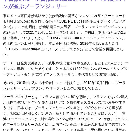
ンが並ぶブーランジェリー
東京メトロ東西線妙典駅から徒歩約3分の瀟洒なマンション(ザ・アークコート
市川妙典)の1階に店を構えるのが「CUISINE Dudestin(キュイジーヌ デュデス
タン)」。このお店は、妙典駅南口の人気店「ブーランジェリー デュデスタン」
の2号店として2025年2月5日にオープンしました。当初は、本店と2号店の2店
舗で営業していましたが、「CUISINE Dudestin(キュイジーヌ デュデスタン)」
の店内にパン工房を増設し、本店を同店に移転。2026年4月25日より新生
「CUISINE Dudestin(キュイジーヌ デュデスタン)」として営業を再開しまし
た。
オーナーは金丸友美さん。代表取締役は佐々木卓也さん。もともと2人はポンパ
ドウルに勤務していたそうです。佐々木さんは2012年パンのワールドカップ“ク
ープ・デュ・モンド”にヴィエノワズリー部門日本代表として出場し優勝。
その後、2015年に2人で株式会社フィルを設立し、2015年10月1日に「ブーラ
ンジェリー デュデスタン」をオープンしたのが始まりでした。
ブーランジェリーとは、フランス語で“パン屋”を意味し、フランスではパン職人
が店内で生地から作って焼き上げたパンを販売するスタイルのパン屋を指すそ
うです。日本では、ブーランジェリー＝パン屋として紹介されている事が多
く、実際には区別なくパン屋の一種として扱われていることがほとんど。「富
浜の“デュデスタン”は、別の場所でパンを焼いていたので、いつかは、フランス
のブーランジェリーのように、店内でパンを焼ける工房のある店舗で営業した
いと思っていました。それが、思っていたよりも早く、思い描いていた理想の