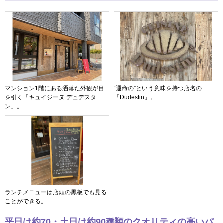
マンション1階にある洒落た外観が目
“運命の”という意味を持つ店名の
を引く「キュイジーヌ デュデスタ
「Dudestin」。
ン」。
ランチメニューは店頭の黒板でも見る
ことができる。
平日は約70・土日は約90種類のクオリティの高いパ