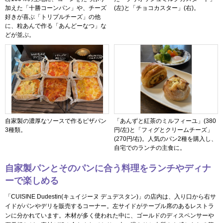
加えた「十勝コーンパン」や、チーズ
(左)と「チョコカスター」(右)。
好きが喜ぶ「トリプルチーズ」の他
に、粒あんで作る「あんどーなつ」な
どが並ぶ。
自家製の濃厚なソースで作るピザパン
「あんずと紅茶のミルフィーユ」(380
3種類。
円/左)と「フィグとクリームチーズ」
(270円/右)。人気のパン2種を購入し、
自宅でのランチの主食に。
自家製パンとそのパンに合う料理をランチやディナ
ーで楽しめる
「CUISINE Dudestin(キュイジーヌ デュデスタン)」の店内は、入り口から右サ
イドがパンやデリを販売するコーナー。左サイドがテーブル席のあるレストラ
ンに分かれています。木材が多く使われた中に、ゴールドのディスペンサーや