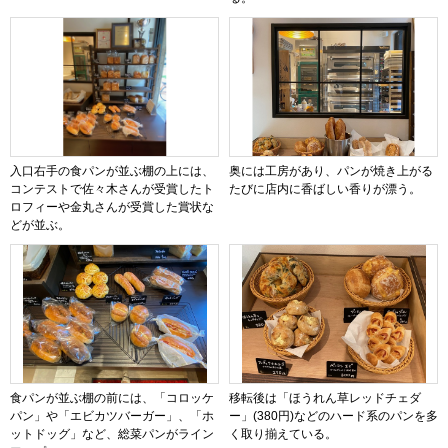
入口右手の食パンが並ぶ棚の上には、
奥には工房があり、パンが焼き上がる
コンテストで佐々木さんが受賞したト
たびに店内に香ばしい香りが漂う。
ロフィーや金丸さんが受賞した賞状な
どが並ぶ。
食パンが並ぶ棚の前には、「コロッケ
移転後は「ほうれん草レッドチェダ
パン」や「エビカツバーガー」、「ホ
ー」(380円)などのハード系のパンを多
ットドッグ」など、総菜パンがライン
く取り揃えている。