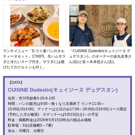
ランチメニュー「D.ライ麦パンのタル
「CUISINE Dudestin(キュイジーヌ デ
ティーヌセット」1700円。生ハムサラ
ュデスタン)」のオーナーの金丸友美さ
ダと冷たいスープ付き。サラダには揚
ん(右)と佐々木卓也さん(左)。
げたてのクルトンも付く。
【DATA】
CUISINE Dudestin(キュイジーヌ デュデスタン)
住所：市川市妙典3-20-6-105
時間：パンの販売は9:00～無くなり次第終了 ランチ11:00～
15:00(LO14:00)、ディナーは土日のみ17:00～20:00(LO19:00)コース限定
(予約した方が確実) ※ディナーは5月23日(土)～の予定
料金：掲載料金は2026年5月15日時点の税込み価格
駐車場：3台(店舗横5～7番)
休み：月曜日、火曜日